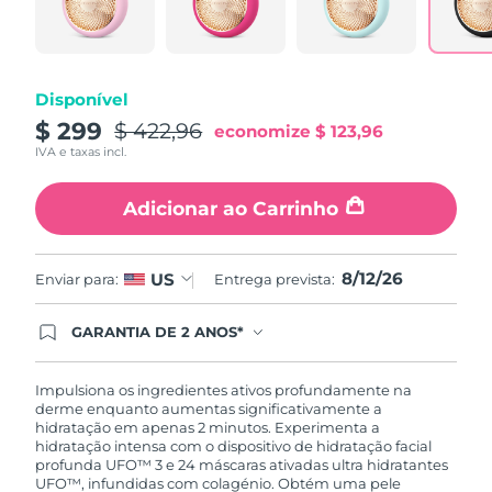
Tailândia
Entrega prevista
8/15/26
Turquia
Entrega prevista
8/12/26
Disponível
Emirados Árabes
$ 299
$ 422,96
Entrega prevista
8/12/26
economize
$ 123,96
Unidos
IVA e taxas incl.
Reino Unido
Entrega prevista
8/11/26
Adicionar ao Carrinho
Estados Unidos
Entrega prevista
8/12/26
8/12/26
US
Enviar para:
Entrega prevista:
Uzbequistão
Entrega prevista
8/16/26
GARANTIA DE 2 ANOS*
Vietnã
Entrega prevista
8/17/26
Ao efetuar seu pedido hoje, você tem direito a
cobertura completa da Garantia FOREO. Isso
significa que se você tiver qualquer problema até
Impulsiona os ingredientes ativos profundamente na
2 anos após a compra, a FOREO substituirá seu
derme enquanto aumentas significativamente a
produto gratuitamente.*exceto pelo Luna FOFO
hidratação em apenas 2 minutos. Experimenta a
e Luna Play plus cuja garantia é de 90 dias.
hidratação intensa com o dispositivo de hidratação facial
profunda UFO™ 3 e 24 máscaras ativadas ultra hidratantes
UFO™, infundidas com colagénio. Obtém uma pele