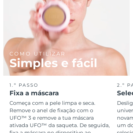
COMO UTILIZAR
Simples e fácil
1.º PASSO
2.º 
Fixa a máscara
Sele
Começa com a pele limpa e seca.
Desli
Remove o anel de fixação com o
univer
UFO™ 3 e remove a tua máscara
novame
ativada UFO™ da saqueta. De seguida,
um do
fixa a máscara no dispositivo ao
seleci