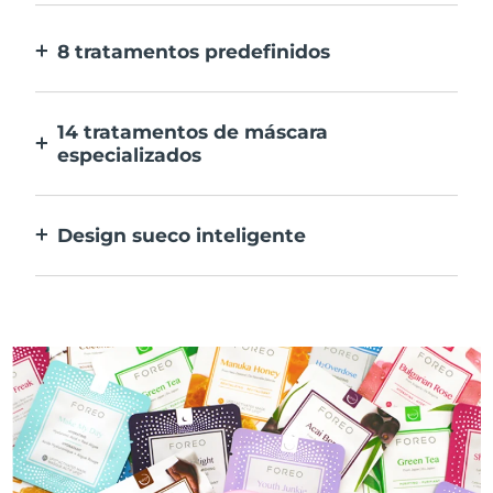
E 10x mais rápida.
8 tratamentos predefinidos
Ao carregar apenas num botão. Ajusta as
tuas preferências na aplicação.
14 tratamentos de máscara
especializados
A combinação perfeita das tecnologias para
preconizar os ingredientes na tua máscara.
Design sueco inteligente
100% à prova de água e ultra higiénico. Até
50 minutos de utilização por carregamento
USB.