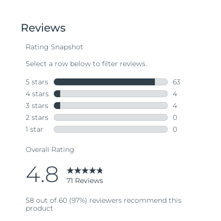
out
of
5
stars,
average
rating
value.
Read
71
Reviews.
Same
page
link.