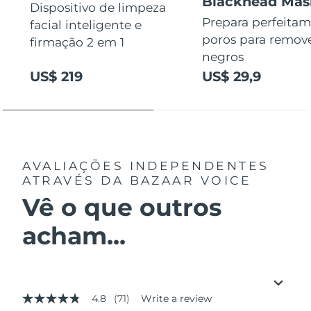
Blackhead Mas
Dispositivo de limpeza
Prepara perfeitam
facial inteligente e
poros para remov
firmação 2 em 1
negros
US$ 219
US$ 29,9
AVALIAÇÕES INDEPENDENTES
ATRAVÉS DA BAZAAR VOICE
Vê o que outros
acham...
4.8
(71)
Write a review
4.8