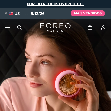
Pular
CONSULTA TODOS OS PRODUTOS
para
o
conteúdo
principal
US
8/12/26
MAIS VENDIDOS
NOVIDADE
Entrar
Idioma
BREAKING NEWS
Perfil de usuário
English
Deutsch
Español
Meus aparelhos
FAQ™ Pure Beauty-Tech Elixir
Français
Italiano
Português
Meus pedidos
Polski
Svenska
Русский
Türkçe
简体中文
繁體中文
Meus endereços
issa™ Teeth Whitening Set
As minhas subscrições