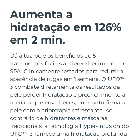
ROTINA DE BELEZA SUECA
Áustria
Entrega prevista
8/11/26
Aumenta a
hidratação em 126%
Barein
Entrega prevista
8/12/26
em 2 min.
Limpeza facial
Lifting facial
Bélgica
Entrega prevista
8/11/26
LUNA™ 4 kit
BEAR™ 2 kit
Bermudas
Entrega prevista
8/17/26
Dá à tua pele os benefícios de 5
Anti-aging massage
Microcurrent toning
tratamentos faciais antienvelhecimento de
Bósnia e
SPA. Clinicamente testados para reduzir a
Entrega prevista
8/14/26
Hidratação
Cuidado oral
Herzegovina
aparência de rugas em 1 semana. O UFO™
LUNA™ 4 Plus
BEAR™ 2 go
UFO™ 3 kit
issa™ 4
3 combate diretamente os resultados da
Massage, LED heating
Microcurrent toning on-the-go
Brunei
Entrega prevista
8/16/26
TRATAMENTO ANTIENVELHECIMENTO
pele perder hidratação e preenchimento à
Deep facial hydration
Hybrid silicone sonic toothbrush
FAQ™
medida que envelheces, enquanto firma a
Bulgária
Entrega prevista
8/11/26
pele com a crioterapia refrescante.
Ao
LUNA™ 4 Men
BEAR™ 2 eyes & lips
UFO™ 3 LED
NEW
issa™ 4 plus
contrário de hidratantes e máscaras
Canadá
For men, anti-aging massage
Microcurrent line smoothing device
Entrega prevista
8/15/26
Near-infrared and red light therapy
tradicionais, a tecnologia Hyper-Infusion do
Smart hybrid silicone sonic toothbrush
device
UFO™ 3 fornece uma hidratação profunda
Chile
Entrega prevista
8/15/26
Antienvelhecimento
Tratamentos LED