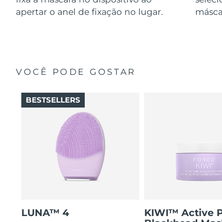
apertar o anel de fixação no lugar.
másca
VOCÊ PODE GOSTAR
BESTSELLERS
LUNA™ 4
KIWI™ Active 