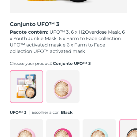
Singapura
Entrega prevista
8/13/26
Conjunto UFO™ 3
Eslováquia
Entrega prevista
8/11/26
Pacote contém:
UFO™ 3, 6 x H2Overdose Mask, 6
x Youth Junkie Mask, 6 x Farm to Face collection
Eslovênia
Entrega prevista
8/11/26
UFO™ activated mask e 6 x Farm to Face
collection UFO™ activated mask
África do Sul
Entrega prevista
8/19/26
Choose your product:
Conjunto UFO™ 3
Coreia do Sul
Entrega prevista
8/13/26
Espanha
Entrega prevista
8/11/26
Suécia
Entrega prevista
8/11/26
Suíça
Entrega prevista
8/11/26
UFO™ 3
Escolher a cor:
Black
Taiwan
Entrega prevista
8/16/26