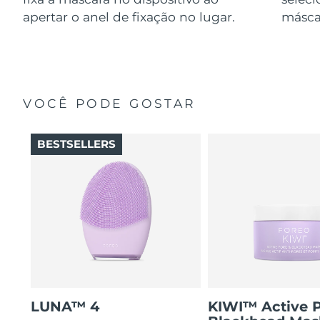
apertar o anel de fixação no lugar.
másca
VOCÊ PODE GOSTAR
BESTSELLERS
LUNA™ 4
KIWI™ Active 