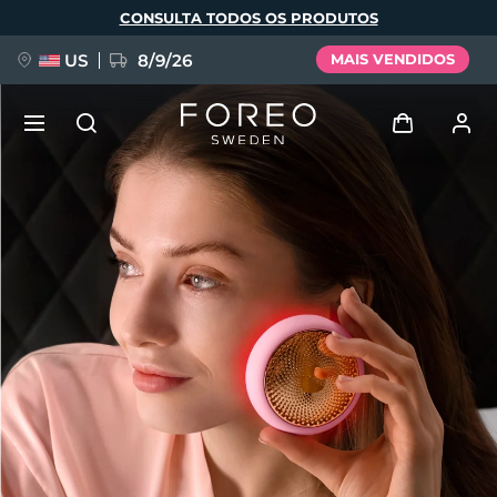
Pular
CONSULTA TODOS OS PRODUTOS
para
o
conteúdo
principal
US
8/9/26
MAIS VENDIDOS
NOVIDADE
Entrar
Idioma
BREAKING NEWS
Perfil de usuário
English
Deutsch
Español
Meus aparelhos
FAQ™ Pure Beauty-Tech Elixir
Français
Italiano
Português
Meus pedidos
Polski
Svenska
Русский
Türkçe
简体中文
繁體中文
Meus endereços
issa™ Teeth Whitening Set
As minhas subscrições