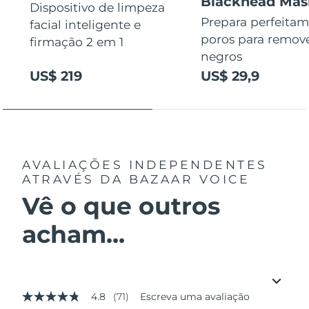
Blackhead Mas
Dispositivo de limpeza
Prepara perfeitam
facial inteligente e
poros para remov
firmação 2 em 1
negros
US$ 219
US$ 29,9
AVALIAÇÕES INDEPENDENTES
ATRAVÉS DA BAZAAR VOICE
Vê o que outros
acham...
4.8
(71)
Escreva uma avaliação
4.8