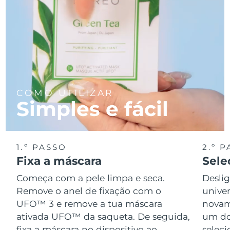
COMO UTILIZAR
Simples e fácil
1.º PASSO
2.º 
Fixa a máscara
Sele
Começa com a pele limpa e seca.
Desli
Remove o anel de fixação com o
univer
UFO™ 3 e remove a tua máscara
novame
ativada UFO™ da saqueta. De seguida,
um do
fixa a máscara no dispositivo ao
seleci