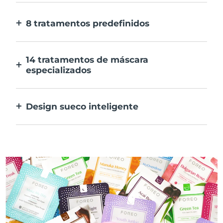
E 10x mais rápida.
8 tratamentos predefinidos
Ao carregar apenas num botão. Ajusta as
tuas preferências na aplicação.
14 tratamentos de máscara
especializados
A combinação perfeita das tecnologias para
preconizar os ingredientes na tua máscara.
Design sueco inteligente
100% à prova de água e ultra higiénico. Até
50 minutos de utilização por carregamento
USB.