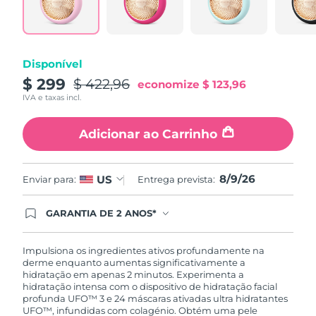
Tailândia
Entrega prevista
8/12/26
Turquia
Entrega prevista
8/9/26
Disponível
Emirados Árabes
$ 299
$ 422,96
Entrega prevista
8/9/26
economize
$ 123,96
Unidos
IVA e taxas incl.
Reino Unido
Entrega prevista
8/8/26
Adicionar ao Carrinho
Estados Unidos
Entrega prevista
8/9/26
8/9/26
US
Enviar para:
Entrega prevista:
Uzbequistão
Entrega prevista
8/13/26
GARANTIA DE 2 ANOS*
Vietnã
Entrega prevista
8/14/26
Ao efetuar seu pedido hoje, você tem direito a
cobertura completa da Garantia FOREO. Isso
significa que se você tiver qualquer problema até
Impulsiona os ingredientes ativos profundamente na
2 anos após a compra, a FOREO substituirá seu
derme enquanto aumentas significativamente a
produto gratuitamente.*exceto pelo Luna FOFO
hidratação em apenas 2 minutos. Experimenta a
e Luna Play plus cuja garantia é de 90 dias.
hidratação intensa com o dispositivo de hidratação facial
profunda UFO™ 3 e 24 máscaras ativadas ultra hidratantes
UFO™, infundidas com colagénio. Obtém uma pele