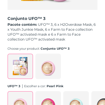
Singapura
Entrega prevista
8/10/26
Conjunto UFO™ 3
Eslováquia
Entrega prevista
8/8/26
Pacote contém:
UFO™ 3, 6 x H2Overdose Mask, 6
x Youth Junkie Mask, 6 x Farm to Face collection
Eslovênia
Entrega prevista
8/8/26
UFO™ activated mask e 6 x Farm to Face
collection UFO™ activated mask
África do Sul
Entrega prevista
8/16/26
Choose your product:
Conjunto UFO™ 3
Coreia do Sul
Entrega prevista
8/10/26
Espanha
Entrega prevista
8/8/26
Suécia
Entrega prevista
8/8/26
Suíça
Entrega prevista
8/8/26
UFO™ 3
Escolher a cor:
Pearl Pink
Taiwan
Entrega prevista
8/13/26