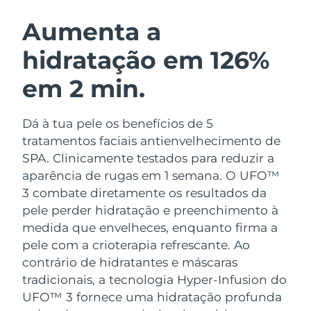
ROTINA DE BELEZA SUECA
Áustria
Entrega prevista
8/8/26
Aumenta a
hidratação em 126%
Barein
Entrega prevista
8/9/26
em 2 min.
Limpeza facial
Lifting facial
Bélgica
Entrega prevista
8/8/26
LUNA™ 4 kit
BEAR™ 2 kit
Bermudas
Entrega prevista
8/14/26
Dá à tua pele os benefícios de 5
Anti-aging massage
Microcurrent toning
tratamentos faciais antienvelhecimento de
Bósnia e
SPA. Clinicamente testados para reduzir a
Entrega prevista
8/11/26
Hidratação
Cuidado oral
Herzegovina
aparência de rugas em 1 semana. O UFO™
LUNA™ 4 Plus
BEAR™ 2 go
UFO™ 3 kit
issa™ 4
3 combate diretamente os resultados da
Massage, LED heating
Microcurrent toning on-the-go
Brunei
Entrega prevista
8/13/26
TRATAMENTO ANTIENVELHECIMENTO
pele perder hidratação e preenchimento à
Deep facial hydration
Hybrid silicone sonic toothbrush
FAQ™
medida que envelheces, enquanto firma a
Bulgária
Entrega prevista
8/8/26
pele com a crioterapia refrescante.
Ao
LUNA™ 4 Men
BEAR™ 2 eyes & lips
UFO™ 3 LED
NEW
issa™ 4 plus
contrário de hidratantes e máscaras
Canadá
For men, anti-aging massage
Microcurrent line smoothing device
Entrega prevista
8/12/26
Near-infrared and red light therapy
tradicionais, a tecnologia Hyper-Infusion do
Smart hybrid silicone sonic toothbrush
device
UFO™ 3 fornece uma hidratação profunda
Chile
Entrega prevista
8/12/26
Antienvelhecimento
Tratamentos LED