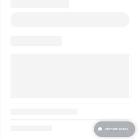
Tailândia
Entrega prevista
8/16/26
Turquia
Entrega prevista
8/13/26
Emirados Árabes
Entrega prevista
8/13/26
Unidos
Reino Unido
Entrega prevista
8/12/26
Estados Unidos
Entrega prevista
8/13/26
Uzbequistão
Entrega prevista
8/17/26
Vietnã
Entrega prevista
8/18/26