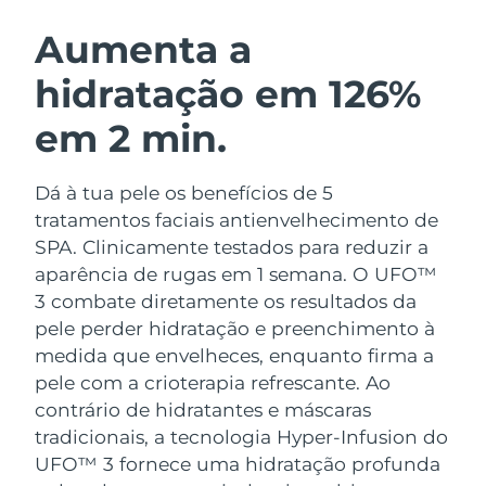
ROTINA DE BELEZA SUECA
Áustria
Entrega prevista
8/12/26
Aumenta a
hidratação em 126%
Barein
Entrega prevista
8/13/26
em 2 min.
Limpeza facial
Lifting facial
Bélgica
Entrega prevista
8/12/26
LUNA™ 4 kit
BEAR™ 2 kit
Bermudas
Entrega prevista
8/18/26
Dá à tua pele os benefícios de 5
Anti-aging massage
Microcurrent toning
tratamentos faciais antienvelhecimento de
Bósnia e
SPA. Clinicamente testados para reduzir a
Entrega prevista
8/15/26
Hidratação
Cuidado oral
Herzegovina
aparência de rugas em 1 semana. O UFO™
LUNA™ 4 Plus
BEAR™ 2 go
UFO™ 3 kit
issa™ 4
3 combate diretamente os resultados da
Massage, LED heating
Microcurrent toning on-the-go
Brunei
Entrega prevista
8/17/26
TRATAMENTO ANTIENVELHECIMENTO
pele perder hidratação e preenchimento à
Deep facial hydration
Hybrid silicone sonic toothbrush
FAQ™
medida que envelheces, enquanto firma a
Bulgária
Entrega prevista
8/12/26
pele com a crioterapia refrescante.
Ao
LUNA™ 4 Men
BEAR™ 2 eyes & lips
UFO™ 3 LED
NEW
issa™ 4 plus
contrário de hidratantes e máscaras
Canadá
For men, anti-aging massage
Microcurrent line smoothing device
Entrega prevista
8/16/26
Near-infrared and red light therapy
tradicionais, a tecnologia Hyper-Infusion do
Smart hybrid silicone sonic toothbrush
device
UFO™ 3 fornece uma hidratação profunda
Chile
Entrega prevista
8/16/26
Antienvelhecimento
Tratamentos LED