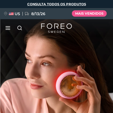
Pular
CONSULTA TODOS OS PRODUTOS
para
o
conteúdo
principal
US
8/13/26
MAIS VENDIDOS
NOVIDADE
Idioma
BREAKING NEWS
English
Deutsch
Español
FAQ™ Pure Beauty-Tech Elixir
Français
Italiano
Português
Polski
Svenska
Русский
Türkçe
简体中文
繁體中文
issa™ Teeth Whitening Set