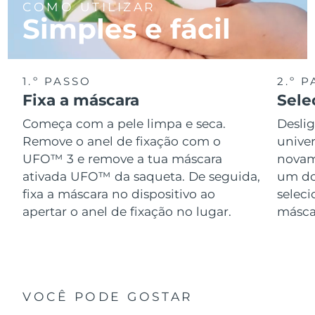
COMO UTILIZAR
Simples e fácil
1.º PASSO
2.º 
Fixa a máscara
Sele
Começa com a pele limpa e seca.
Desli
Remove o anel de fixação com o
univer
UFO™ 3 e remove a tua máscara
novame
ativada UFO™ da saqueta. De seguida,
um do
fixa a máscara no dispositivo ao
seleci
apertar o anel de fixação no lugar.
másca
VOCÊ PODE GOSTAR