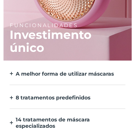
FUNCIONALIDADES
Investimento
único
A melhor forma de utilizar máscaras
Mais eficaz do que uma máscara de tecido.
E 10x mais rápida.
8 tratamentos predefinidos
Ao carregar apenas num botão. Ajusta as
tuas preferências na aplicação.
14 tratamentos de máscara
especializados
A combinação perfeita das tecnologias para