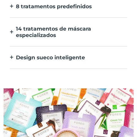
8 tratamentos predefinidos
Ao carregar apenas num botão. Ajusta as
tuas preferências na aplicação.
14 tratamentos de máscara
especializados
A combinação perfeita das tecnologias para
preconizar os ingredientes na tua máscara.
Design sueco inteligente
100% à prova de água e ultra higiénico. Até
50 minutos de utilização por carregamento
USB.