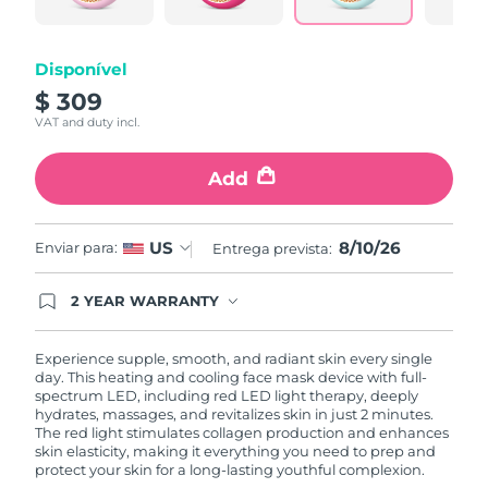
Tailândia
Entrega prevista
13/08/2026
Turquia
Entrega prevista
10/08/2026
Disponível
$ 309
Emirados Árabes
VAT and duty incl.
Entrega prevista
10/08/2026
Unidos
Add
Reino Unido
Entrega prevista
09/08/2026
Estados Unidos
Entrega prevista
10/08/2026
8/10/26
US
Enviar para:
Entrega prevista:
Uzbequistão
Entrega prevista
14/08/2026
2 YEAR WARRANTY
Ordering today registers you for full FOREO
warranty coverage. This means if you experience
Vietnã
Entrega prevista
15/08/2026
issues within 2-year of purchase, FOREO will
Experience supple, smooth, and radiant skin every single
replace your product free of charge.
day. This heating and cooling face mask device with full-
spectrum LED, including red LED light therapy, deeply
hydrates, massages, and revitalizes skin in just 2 minutes.
The red light stimulates collagen production and enhances
skin elasticity, making it everything you need to prep and
protect your skin for a long-lasting youthful complexion.