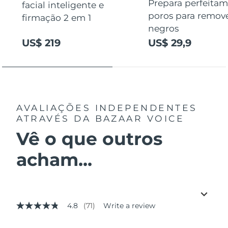
Prepara perfeitam
facial inteligente e
poros para remov
firmação 2 em 1
negros
US$ 219
US$ 29,9
AVALIAÇÕES INDEPENDENTES
ATRAVÉS DA BAZAAR VOICE
Vê o que outros
acham...
4.8
(71)
Write a review
4.8
out
of