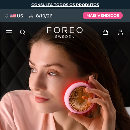
Pular
CONSULTA TODOS OS PRODUTOS
para
o
conteúdo
principal
US
8/10/26
MAIS VENDIDOS
NOVIDADE
Entrar
Idioma
BREAKING NEWS
Perfil de usuário
English
Deutsch
Español
Meus aparelhos
FAQ™ Pure Beauty-Tech Elixir
Français
Italiano
Português
Meus pedidos
Polski
Svenska
Русский
Türkçe
简体中文
繁體中文
Meus endereços
issa™ Teeth Whitening Set
As minhas subscrições