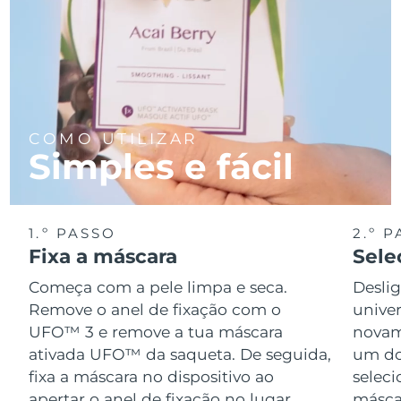
COMO UTILIZAR
Simples e fácil
1.º PASSO
2.º 
Fixa a máscara
Sele
Começa com a pele limpa e seca.
Desli
Remove o anel de fixação com o
univer
UFO™ 3 e remove a tua máscara
novame
ativada UFO™ da saqueta. De seguida,
um do
fixa a máscara no dispositivo ao
seleci
apertar o anel de fixação no lugar.
másca