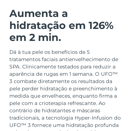
ROTINA DE BELEZA SUECA
Áustria
Entrega prevista
09/08/2026
Aumenta a
hidratação em 126%
Barein
Entrega prevista
10/08/2026
em 2 min.
Limpeza facial
Lifting facial
Bélgica
Entrega prevista
09/08/2026
LUNA™ 4 kit
BEAR™ 2 kit
Bermudas
Entrega prevista
15/08/2026
Dá à tua pele os benefícios de 5
Anti-aging massage
Microcurrent toning
tratamentos faciais antienvelhecimento de
Bósnia e
SPA. Clinicamente testados para reduzir a
Entrega prevista
12/08/2026
Hidratação
Cuidado oral
Herzegovina
aparência de rugas em 1 semana. O UFO™
LUNA™ 4 Plus
BEAR™ 2 go
UFO™ 3 kit
issa™ 4
3 combate diretamente os resultados da
Massage, LED heating
Microcurrent toning on-the-go
Brunei
Entrega prevista
14/08/2026
TRATAMENTO ANTIENVELHECIMENTO
pele perder hidratação e preenchimento à
Deep facial hydration
Hybrid silicone sonic toothbrush
FAQ™
medida que envelheces, enquanto firma a
Bulgária
Entrega prevista
09/08/2026
pele com a crioterapia refrescante.
Ao
LUNA™ 4 Men
BEAR™ 2 eyes & lips
UFO™ 3 LED
NEW
issa™ 4 plus
contrário de hidratantes e máscaras
Canadá
For men, anti-aging massage
Microcurrent line smoothing device
Entrega prevista
13/08/2026
Near-infrared and red light therapy
tradicionais, a tecnologia Hyper-Infusion do
Smart hybrid silicone sonic toothbrush
device
UFO™ 3 fornece uma hidratação profunda
Chile
Entrega prevista
13/08/2026
Antienvelhecimento
Tratamentos LED