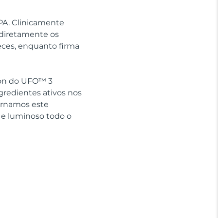
SPA. Clinicamente
 diretamente os
eces, enquanto firma
sion do UFO™ 3
gredientes ativos nos
ornamos este
 e luminoso todo o