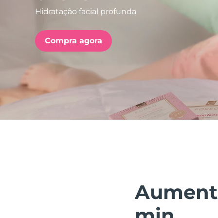
Hidratação facial profunda
issa™ Teeth Whitening Set
Compra agora
FAQ™ Dual LED Panel
POPULAR
Ofertas especiais
Bestsellers
Aumenta
min.