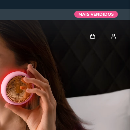
MAIS VENDIDOS
Entrar
Perfil de usuário
Meus aparelhos
Meus pedidos
Meus endereços
As minhas subscrições