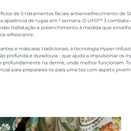
efícios de 5 tratamentos faciais antienvelhecimento de 
r a aparência de rugas em 1 semana. O UFO™ 3 combate
erder hidratação e preenchimento à medida que envelh
ia refrescante.
tantes e máscaras tradicionais, a tecnologia Hyper-Infu
ão profunda e duradoura - que ajuda a impulsionar os in
le profundamente na derme, onde melhor funcionam. T
ncial para preparares-te para uma tez com aspeto jovem