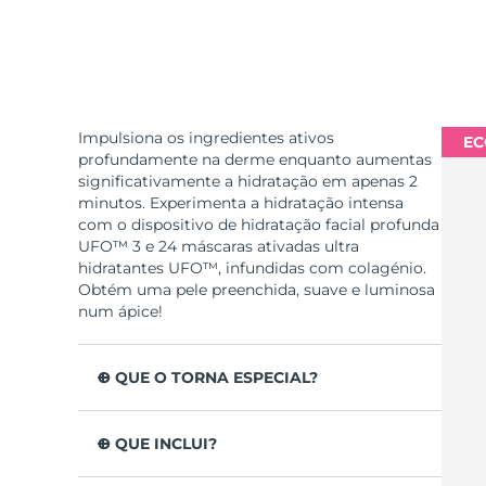
Impulsiona os ingredientes ativos
EC
profundamente na derme enquanto aumentas
significativamente a hidratação em apenas 2
minutos. Experimenta a hidratação intensa
com o dispositivo de hidratação facial profunda
UFO™ 3 e 24 máscaras ativadas ultra
hidratantes UFO™, infundidas com colagénio.
Obtém uma pele preenchida, suave e luminosa
num ápice!
O QUE O TORNA ESPECIAL?
Clinicamente testado para aumentar a
hidratação da pele em 126% em apenas 2
O QUE INCLUI?
minutos e para ser mais eficaz que uma