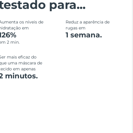
testado para...
Aumenta os níveis de
Reduz a aparência de
hidratação em
rugas em
126%
1 semana.
em 2 min.
Ser mais eficaz do
que uma máscara de
tecido em apenas
2 minutos.