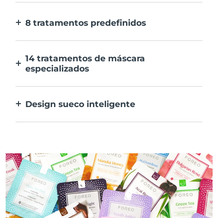
E 10x mais rápida.
8 tratamentos predefinidos
Ao carregar apenas num botão. Ajusta as
tuas preferências na aplicação.
14 tratamentos de máscara
especializados
A combinação perfeita das tecnologias para
preconizar os ingredientes na tua máscara.
Design sueco inteligente
100% à prova de água e ultra higiénico. Até
50 minutos de utilização por carregamento
USB.