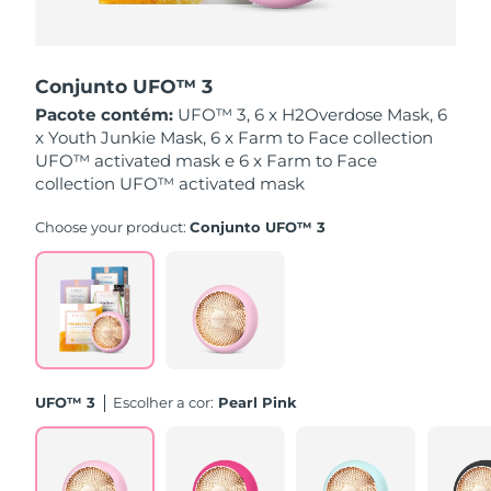
Singapura
Entrega prevista
8/14/26
Conjunto UFO™ 3
Eslováquia
Entrega prevista
8/12/26
Pacote contém:
UFO™ 3, 6 x H2Overdose Mask, 6
x Youth Junkie Mask, 6 x Farm to Face collection
Eslovênia
Entrega prevista
8/12/26
UFO™ activated mask e 6 x Farm to Face
collection UFO™ activated mask
África do Sul
Entrega prevista
8/20/26
Choose your product:
Conjunto UFO™ 3
Coreia do Sul
Entrega prevista
8/14/26
Espanha
Entrega prevista
8/12/26
Suécia
Entrega prevista
8/12/26
Suíça
Entrega prevista
8/12/26
UFO™ 3
Escolher a cor:
Pearl Pink
Taiwan
Entrega prevista
8/17/26