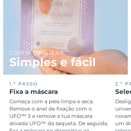
COMO UTILIZAR
Simples e fácil
1.º PASSO
2.º 
Fixa a máscara
Sele
Começa com a pele limpa e seca.
Desli
Remove o anel de fixação com o
univer
UFO™ 3 e remove a tua máscara
novame
ativada UFO™ da saqueta. De seguida,
um do
fixa a máscara no dispositivo ao
seleci