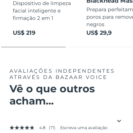
Blackhead Mas
Dispositivo de limpeza
Prepara perfeitam
facial inteligente e
poros para remov
firmação 2 em 1
negros
US$ 219
US$ 29,9
AVALIAÇÕES INDEPENDENTES
ATRAVÉS DA BAZAAR VOICE
Vê o que outros
acham...
4.8
(71)
Escreva uma avaliação
4.8