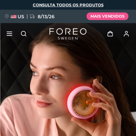
Pular
CONSULTA TODOS OS PRODUTOS
para
o
conteúdo
principal
US
8/13/26
MAIS VENDIDOS
NOVIDADE
Entrar
Idioma
BREAKING NEWS
Perfil de usuário
English
Deutsch
Español
Meus aparelhos
FAQ™ Pure Beauty-Tech Elixir
Français
Italiano
Português
Meus pedidos
Polski
Svenska
Русский
Türkçe
简体中文
繁體中文
Meus endereços
issa™ Teeth Whitening Set
As minhas subscrições