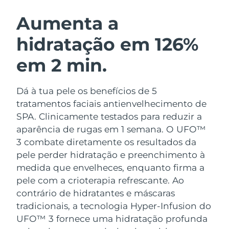
ROTINA DE BELEZA SUECA
Áustria
Entrega prevista
8/12/26
Aumenta a
hidratação em 126%
Barein
Entrega prevista
8/13/26
em 2 min.
Limpeza facial
Lifting facial
Bélgica
Entrega prevista
8/12/26
LUNA™ 4 kit
BEAR™ 2 kit
Bermudas
Entrega prevista
8/18/26
Dá à tua pele os benefícios de 5
Anti-aging massage
Microcurrent toning
tratamentos faciais antienvelhecimento de
Bósnia e
SPA. Clinicamente testados para reduzir a
Entrega prevista
8/15/26
Hidratação
Cuidado oral
Herzegovina
aparência de rugas em 1 semana. O UFO™
LUNA™ 4 Plus
BEAR™ 2 go
UFO™ 3 kit
issa™ 4
3 combate diretamente os resultados da
Massage, LED heating
Microcurrent toning on-the-go
Brunei
Entrega prevista
8/17/26
TRATAMENTO ANTIENVELHECIMENTO
pele perder hidratação e preenchimento à
Deep facial hydration
Hybrid silicone sonic toothbrush
FAQ™
medida que envelheces, enquanto firma a
Bulgária
Entrega prevista
8/12/26
pele com a crioterapia refrescante.
Ao
LUNA™ 4 Men
BEAR™ 2 eyes & lips
UFO™ 3 LED
NEW
issa™ 4 plus
contrário de hidratantes e máscaras
Canadá
For men, anti-aging massage
Microcurrent line smoothing device
Entrega prevista
8/16/26
Near-infrared and red light therapy
tradicionais, a tecnologia Hyper-Infusion do
Smart hybrid silicone sonic toothbrush
device
UFO™ 3 fornece uma hidratação profunda
Chile
Entrega prevista
8/16/26
Antienvelhecimento
Tratamentos LED