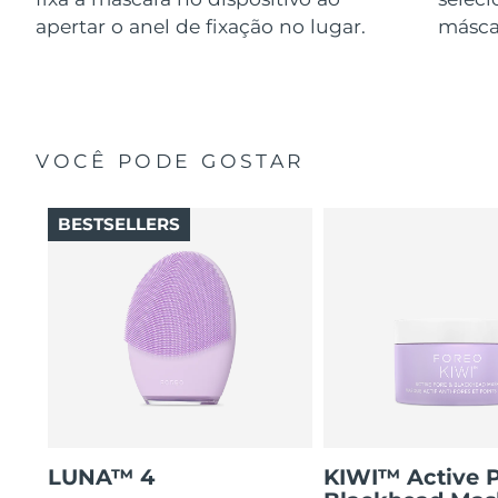
apertar o anel de fixação no lugar.
másca
VOCÊ PODE GOSTAR
BESTSELLERS
LUNA™ 4
KIWI™ Active 