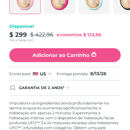
Tailândia
Entrega prevista
8/16/26
Turquia
Entrega prevista
8/13/26
Disponível
Emirados Árabes
$ 299
$ 422,96
Entrega prevista
8/13/26
economize
$ 123,96
Unidos
IVA e taxas incl.
Reino Unido
Entrega prevista
8/12/26
Adicionar ao Carrinho
Estados Unidos
Entrega prevista
8/13/26
8/13/26
US
Enviar para:
Entrega prevista:
Uzbequistão
Entrega prevista
8/17/26
GARANTIA DE 2 ANOS*
Vietnã
Entrega prevista
8/18/26
Ao efetuar seu pedido hoje, você tem direito a
cobertura completa da Garantia FOREO. Isso
significa que se você tiver qualquer problema até
Impulsiona os ingredientes ativos profundamente na
2 anos após a compra, a FOREO substituirá seu
derme enquanto aumentas significativamente a
produto gratuitamente.*exceto pelo Luna FOFO
hidratação em apenas 2 minutos. Experimenta a
e Luna Play plus cuja garantia é de 90 dias.
hidratação intensa com o dispositivo de hidratação facial
profunda UFO™ 3 e 24 máscaras ativadas ultra hidratantes
UFO™, infundidas com colagénio. Obtém uma pele