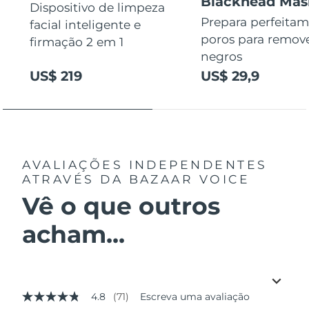
Blackhead Mas
Dispositivo de limpeza
Prepara perfeitam
facial inteligente e
poros para remov
firmação 2 em 1
negros
US$ 219
US$ 29,9
AVALIAÇÕES INDEPENDENTES
ATRAVÉS DA BAZAAR VOICE
Vê o que outros
acham...
4.8
(71)
Escreva uma avaliação
4.8