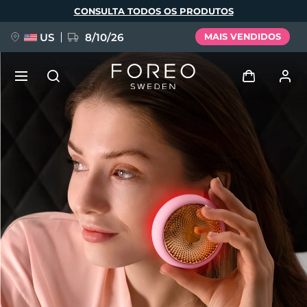
Pular
CONSULTA TODOS OS PRODUTOS
para
o
conteúdo
principal
US
8/10/26
MAIS VENDIDOS
NOVIDADE
Entrar
Idioma
BREAKING NEWS
Perfil de usuário
English
Deutsch
Español
Meus aparelhos
FAQ™ Pure Beauty-Tech Elixir
Français
Italiano
Português
Meus pedidos
Polski
Svenska
Русский
Türkçe
简体中文
繁體中文
Meus endereços
issa™ Teeth Whitening Set
As minhas subscrições