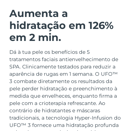
ROTINA DE BELEZA SUECA
Áustria
Entrega prevista
09/08/2026
Aumenta a
hidratação em 126%
Barein
Entrega prevista
10/08/2026
em 2 min.
Limpeza facial
Lifting facial
Bélgica
Entrega prevista
09/08/2026
LUNA™ 4 kit
BEAR™ 2 kit
Bermudas
Entrega prevista
15/08/2026
Dá à tua pele os benefícios de 5
Anti-aging massage
Microcurrent toning
tratamentos faciais antienvelhecimento de
Bósnia e
SPA. Clinicamente testados para reduzir a
Entrega prevista
12/08/2026
Hidratação
Cuidado oral
Herzegovina
aparência de rugas em 1 semana. O UFO™
LUNA™ 4 Plus
BEAR™ 2 go
UFO™ 3 kit
issa™ 4
3 combate diretamente os resultados da
Massage, LED heating
Microcurrent toning on-the-go
Brunei
Entrega prevista
14/08/2026
TRATAMENTO ANTIENVELHECIMENTO
pele perder hidratação e preenchimento à
Deep facial hydration
Hybrid silicone sonic toothbrush
FAQ™
medida que envelheces, enquanto firma a
Bulgária
Entrega prevista
09/08/2026
pele com a crioterapia refrescante.
Ao
LUNA™ 4 Men
BEAR™ 2 eyes & lips
UFO™ 3 LED
NEW
issa™ 4 plus
contrário de hidratantes e máscaras
Canadá
For men, anti-aging massage
Microcurrent line smoothing device
Entrega prevista
13/08/2026
Near-infrared and red light therapy
tradicionais, a tecnologia Hyper-Infusion do
Smart hybrid silicone sonic toothbrush
device
UFO™ 3 fornece uma hidratação profunda
Chile
Entrega prevista
13/08/2026
Antienvelhecimento
Tratamentos LED