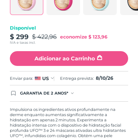
Tailândia
Entrega prevista
13/08/2026
Turquia
Entrega prevista
10/08/2026
Disponível
Emirados Árabes
$ 299
$ 422,96
Entrega prevista
10/08/2026
economize
$ 123,96
Unidos
IVA e taxas incl.
Reino Unido
Entrega prevista
09/08/2026
Adicionar ao Carrinho
Estados Unidos
Entrega prevista
10/08/2026
8/10/26
US
Enviar para:
Entrega prevista:
Uzbequistão
Entrega prevista
14/08/2026
GARANTIA DE 2 ANOS*
Vietnã
Entrega prevista
15/08/2026
Ao efetuar seu pedido hoje, você tem direito a
cobertura completa da Garantia FOREO. Isso
significa que se você tiver qualquer problema até
Impulsiona os ingredientes ativos profundamente na
2 anos após a compra, a FOREO substituirá seu
derme enquanto aumentas significativamente a
produto gratuitamente.*exceto pelo Luna FOFO
hidratação em apenas 2 minutos. Experimenta a
e Luna Play plus cuja garantia é de 90 dias.
hidratação intensa com o dispositivo de hidratação facial
profunda UFO™ 3 e 24 máscaras ativadas ultra hidratantes
UFO™, infundidas com colagénio. Obtém uma pele