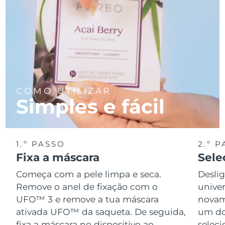
COMO UTILIZAR
Simples e fácil
1.º PASSO
2.º 
Fixa a máscara
Sele
Começa com a pele limpa e seca.
Desli
Remove o anel de fixação com o
univer
UFO™ 3 e remove a tua máscara
novame
ativada UFO™ da saqueta. De seguida,
um do
fixa a máscara no dispositivo ao
seleci