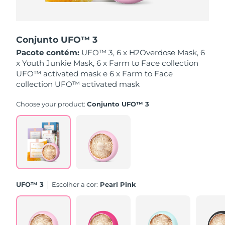
Singapura
Entrega prevista
11/08/2026
Conjunto UFO™ 3
Eslováquia
Entrega prevista
09/08/2026
Pacote contém:
UFO™ 3, 6 x H2Overdose Mask, 6
x Youth Junkie Mask, 6 x Farm to Face collection
Eslovênia
Entrega prevista
09/08/2026
UFO™ activated mask e 6 x Farm to Face
collection UFO™ activated mask
África do Sul
Entrega prevista
17/08/2026
Choose your product:
Conjunto UFO™ 3
Coreia do Sul
Entrega prevista
11/08/2026
Espanha
Entrega prevista
09/08/2026
Suécia
Entrega prevista
09/08/2026
Suíça
Entrega prevista
09/08/2026
UFO™ 3
Escolher a cor:
Pearl Pink
Taiwan
Entrega prevista
14/08/2026