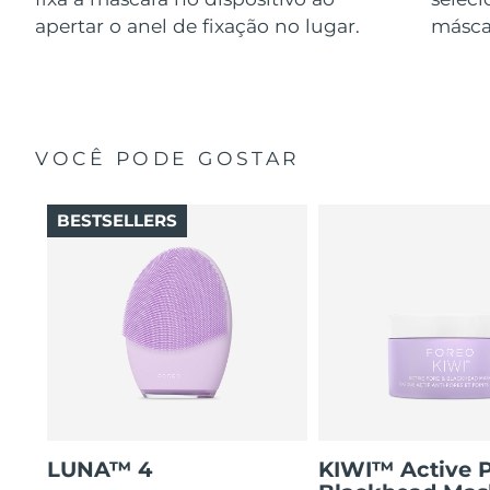
apertar o anel de fixação no lugar.
másca
VOCÊ PODE GOSTAR
BESTSELLERS
LUNA™ 4
KIWI™ Active 