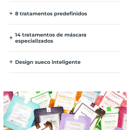
E 10x mais rápida.
8 tratamentos predefinidos
Ao carregar apenas num botão. Ajusta as
tuas preferências na aplicação.
14 tratamentos de máscara
especializados
A combinação perfeita das tecnologias para
preconizar os ingredientes na tua máscara.
Design sueco inteligente
100% à prova de água e ultra higiénico. Até
50 minutos de utilização por carregamento
USB.