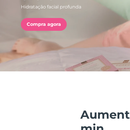
Hidratação facial profunda
issa™ Teeth Whitening Set
Compra agora
FAQ™ Dual LED Panel
POPULAR
Ofertas especiais
Bestsellers
Aumenta
min.