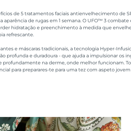
efícios de 5 tratamentos faciais antienvelhecimento de 
r a aparência de rugas em 1 semana. O UFO™ 3 combate
erder hidratação e preenchimento à medida que envelh
ia refrescante.
tantes e máscaras tradicionais, a tecnologia Hyper-Infu
ão profunda e duradoura - que ajuda a impulsionar os in
le profundamente na derme, onde melhor funcionam. T
ncial para preparares-te para uma tez com aspeto jovem