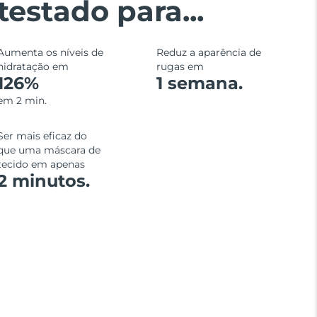
testado para...
Aumenta os níveis de
Reduz a aparência de
hidratação em
rugas em
126%
1 semana.
em 2 min.
Ser mais eficaz do
que uma máscara de
tecido em apenas
2 minutos.