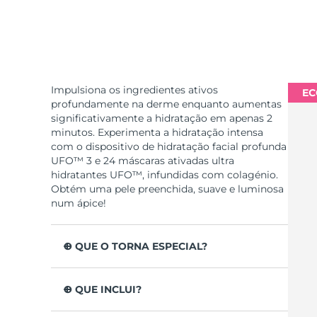
Impulsiona os ingredientes ativos
EC
profundamente na derme enquanto aumentas
significativamente a hidratação em apenas 2
minutos. Experimenta a hidratação intensa
com o dispositivo de hidratação facial profunda
UFO™ 3 e 24 máscaras ativadas ultra
hidratantes UFO™, infundidas com colagénio.
Obtém uma pele preenchida, suave e luminosa
num ápice!
O QUE O TORNA ESPECIAL?
Clinicamente testado para aumentar a
hidratação da pele em 126% em apenas 2
O QUE INCLUI?
minutos e para ser mais eficaz que uma