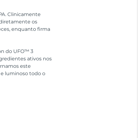
SPA. Clinicamente
 diretamente os
eces, enquanto firma
sion do UFO™ 3
gredientes ativos nos
ornamos este
 e luminoso todo o