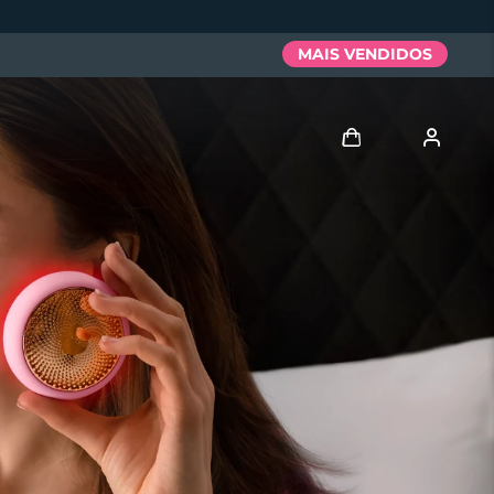
MAIS VENDIDOS
Entrar
Perfil de usuário
Meus aparelhos
Meus pedidos
Meus endereços
As minhas subscrições