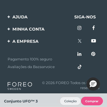
AJUDA
SIGA-NOS
Entre em contato
MINHA CONTA
Encomendas & Envios
Registro de produto
A EMPRESA
Garantia & Devolução
Suporte
Sobre FOREO
Perguntas frequentes
Pagamento 100% seguro
Afiliados
Informações da bateria
Avaliações da Bazaarvoice
Notícias de afiliados
MYSA
© 2026 FOREO Todos os direitos
Parceiro minoritário
reservados
Termos de uso
Conjunto UFO™ 3
Coleção
Comprar
Política de privacidade