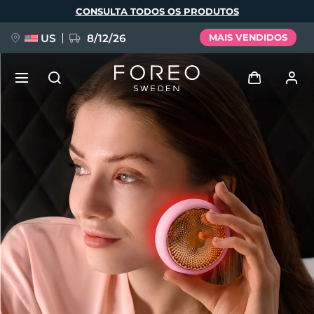
Pular
CONSULTA TODOS OS PRODUTOS
para
o
conteúdo
principal
US
8/12/26
MAIS VENDIDOS
NOVIDADE
Entrar
Idioma
BREAKING NEWS
Perfil de usuário
English
Deutsch
Español
Meus aparelhos
FAQ™ Pure Beauty-Tech Elixir
Français
Italiano
Português
Meus pedidos
Polski
Svenska
Русский
Türkçe
简体中文
繁體中文
Meus endereços
issa™ Teeth Whitening Set
As minhas subscrições