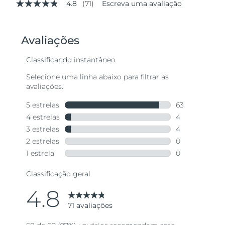
4.8
(71)
Escreva uma avaliação
4.8
de
5
estrelas,
valor
médio
de
avaliação.
Read
71
Reviews.
Link
abre
na
mesma
página.