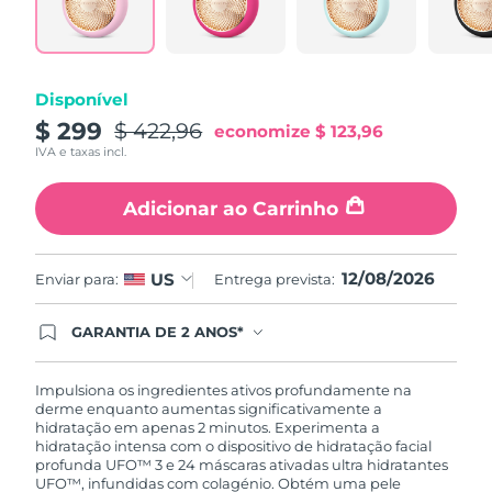
Tailândia
Entrega prevista
15/8/26
Turquia
Entrega prevista
12/8/26
Disponível
Emirados Árabes
$ 299
$ 422,96
Entrega prevista
12/8/26
economize
$ 123,96
Unidos
IVA e taxas incl.
Reino Unido
Entrega prevista
11/8/26
Adicionar ao Carrinho
Estados Unidos
Entrega prevista
12/8/26
12/08/2026
US
Enviar para:
Entrega prevista:
Uzbequistão
Entrega prevista
16/8/26
GARANTIA DE 2 ANOS*
Vietnã
Entrega prevista
17/8/26
Ao efetuar seu pedido hoje, você tem direito a
cobertura completa da Garantia FOREO. Isso
significa que se você tiver qualquer problema até
Impulsiona os ingredientes ativos profundamente na
2 anos após a compra, a FOREO substituirá seu
derme enquanto aumentas significativamente a
produto gratuitamente.*exceto pelo Luna FOFO
hidratação em apenas 2 minutos. Experimenta a
e Luna Play plus cuja garantia é de 90 dias.
hidratação intensa com o dispositivo de hidratação facial
profunda UFO™ 3 e 24 máscaras ativadas ultra hidratantes
UFO™, infundidas com colagénio. Obtém uma pele