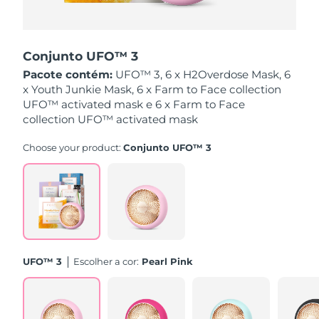
Singapura
Entrega prevista
13/8/26
Conjunto UFO™ 3
Eslováquia
Entrega prevista
11/8/26
Pacote contém:
UFO™ 3, 6 x H2Overdose Mask, 6
x Youth Junkie Mask, 6 x Farm to Face collection
Eslovênia
Entrega prevista
11/8/26
UFO™ activated mask e 6 x Farm to Face
collection UFO™ activated mask
África do Sul
Entrega prevista
19/8/26
Choose your product:
Conjunto UFO™ 3
Coreia do Sul
Entrega prevista
13/8/26
Espanha
Entrega prevista
11/8/26
Suécia
Entrega prevista
11/8/26
Suíça
Entrega prevista
11/8/26
UFO™ 3
Escolher a cor:
Pearl Pink
Taiwan
Entrega prevista
16/8/26