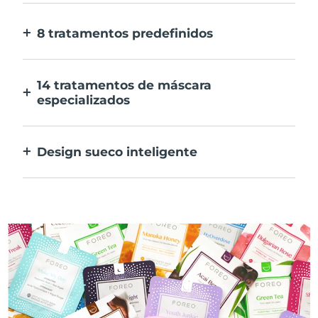
E 10x mais rápida.
8 tratamentos predefinidos
Ao carregar apenas num botão. Ajusta as
tuas preferências na aplicação.
14 tratamentos de máscara
especializados
A combinação perfeita das tecnologias para
preconizar os ingredientes na tua máscara.
Design sueco inteligente
100% à prova de água e ultra higiénico. Até
50 minutos de utilização por carregamento
USB.