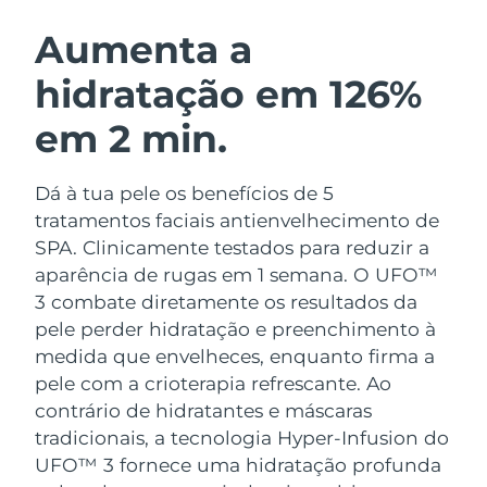
ROTINA DE BELEZA SUECA
Áustria
Entrega prevista
11/8/26
Aumenta a
hidratação em 126%
Barein
Entrega prevista
12/8/26
em 2 min.
Limpeza facial
Lifting facial
Bélgica
Entrega prevista
11/8/26
LUNA™ 4 kit
BEAR™ 2 kit
Bermudas
Entrega prevista
17/8/26
Dá à tua pele os benefícios de 5
Anti-aging massage
Microcurrent toning
tratamentos faciais antienvelhecimento de
Bósnia e
SPA. Clinicamente testados para reduzir a
Entrega prevista
14/8/26
Hidratação
Cuidado oral
Herzegovina
aparência de rugas em 1 semana. O UFO™
LUNA™ 4 Plus
BEAR™ 2 go
UFO™ 3 kit
issa™ 4
3 combate diretamente os resultados da
Massage, LED heating
Microcurrent toning on-the-go
Brunei
Entrega prevista
16/8/26
TRATAMENTO ANTIENVELHECIMENTO
pele perder hidratação e preenchimento à
Deep facial hydration
Hybrid silicone sonic toothbrush
FAQ™
medida que envelheces, enquanto firma a
Bulgária
Entrega prevista
11/8/26
pele com a crioterapia refrescante.
Ao
LUNA™ 4 Men
BEAR™ 2 eyes & lips
UFO™ 3 LED
NEW
issa™ 4 plus
contrário de hidratantes e máscaras
Canadá
For men, anti-aging massage
Microcurrent line smoothing device
Entrega prevista
15/8/26
Near-infrared and red light therapy
tradicionais, a tecnologia Hyper-Infusion do
Smart hybrid silicone sonic toothbrush
device
UFO™ 3 fornece uma hidratação profunda
Chile
Entrega prevista
15/8/26
Antienvelhecimento
Tratamentos LED