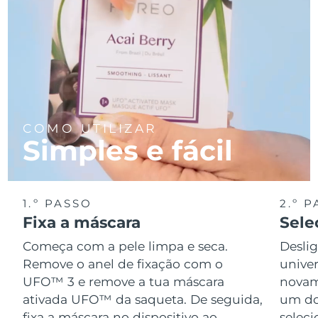
COMO UTILIZAR
Simples e fácil
1.º PASSO
2.º 
Fixa a máscara
Sele
Começa com a pele limpa e seca.
Desli
Remove o anel de fixação com o
univer
UFO™ 3 e remove a tua máscara
novame
ativada UFO™ da saqueta. De seguida,
um do
fixa a máscara no dispositivo ao
seleci