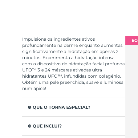
Impulsiona os ingredientes ativos
EC
profundamente na derme enquanto aumentas
significativamente a hidratação em apenas 2
minutos. Experimenta a hidratação intensa
com o dispositivo de hidratação facial profunda
UFO™ 3 e 24 máscaras ativadas ultra
hidratantes UFO™, infundidas com colagénio.
Obtém uma pele preenchida, suave e luminosa
num ápice!
O QUE O TORNA ESPECIAL?
Clinicamente testado para aumentar a
hidratação da pele em 126% em apenas 2
O QUE INCLUI?
minutos e para ser mais eficaz que uma