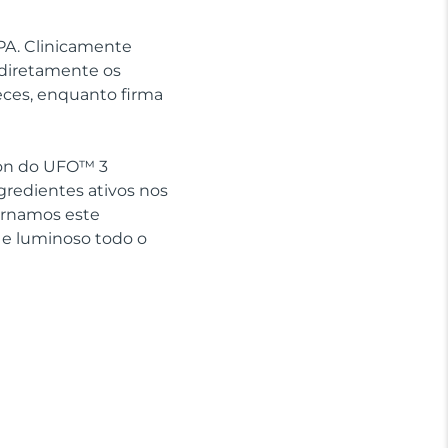
SPA. Clinicamente
 diretamente os
eces, enquanto firma
sion do UFO™ 3
gredientes ativos nos
ornamos este
 e luminoso todo o