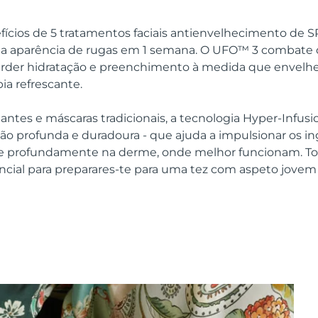
efícios de 5 tratamentos faciais antienvelhecimento de 
r a aparência de rugas em 1 semana. O UFO™ 3 combate
erder hidratação e preenchimento à medida que envelh
ia refrescante.
tantes e máscaras tradicionais, a tecnologia Hyper-Infu
ão profunda e duradoura - que ajuda a impulsionar os in
le profundamente na derme, onde melhor funcionam. T
ncial para preparares-te para uma tez com aspeto jovem