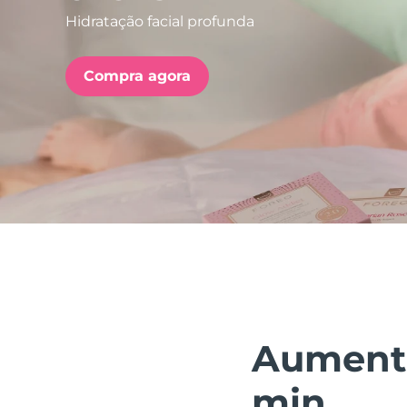
Hidratação facial profunda
issa™ Teeth Whitening Set
Compra agora
FAQ™ Dual LED Panel
POPULAR
Ofertas especiais
Bestsellers
Aumenta
min.