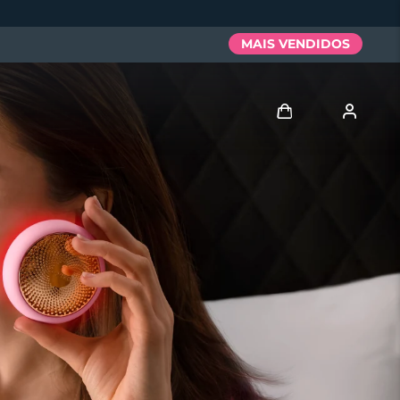
MAIS VENDIDOS
Entrar
Perfil de usuário
Meus aparelhos
Meus pedidos
Meus endereços
As minhas subscrições