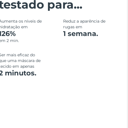
testado para...
Aumenta os níveis de
Reduz a aparência de
hidratação em
rugas em
126%
1 semana.
em 2 min.
Ser mais eficaz do
que uma máscara de
tecido em apenas
2 minutos.