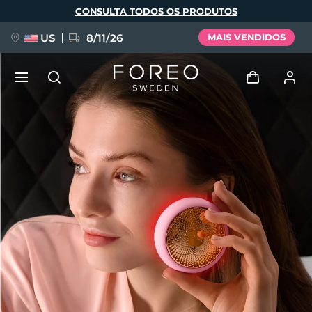
Pular
CONSULTA TODOS OS PRODUTOS
para
o
conteúdo
principal
US
8/11/26
MAIS VENDIDOS
NOVIDADE
Entrar
Idioma
BREAKING NEWS
Perfil de usuário
English
Deutsch
Español
Meus aparelhos
FAQ™ Pure Beauty-Tech Elixir
Français
Italiano
Português
Meus pedidos
Polski
Svenska
Русский
Türkçe
简体中文
繁體中文
Meus endereços
issa™ Teeth Whitening Set
As minhas subscrições