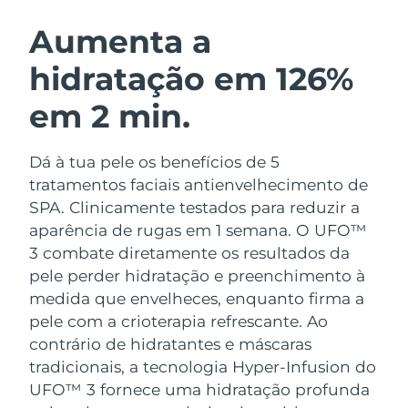
ROTINA DE BELEZA SUECA
Áustria
Entrega prevista
10/08/2026
Aumenta a
hidratação em 126%
Barein
Entrega prevista
11/08/2026
em 2 min.
Limpeza facial
Lifting facial
Bélgica
Entrega prevista
10/08/2026
LUNA™ 4 kit
BEAR™ 2 kit
Bermudas
Entrega prevista
16/08/2026
Dá à tua pele os benefícios de 5
Anti-aging massage
Microcurrent toning
tratamentos faciais antienvelhecimento de
Bósnia e
SPA. Clinicamente testados para reduzir a
Entrega prevista
13/08/2026
Hidratação
Cuidado oral
Herzegovina
aparência de rugas em 1 semana. O UFO™
LUNA™ 4 Plus
BEAR™ 2 go
UFO™ 3 kit
issa™ 4
3 combate diretamente os resultados da
Massage, LED heating
Microcurrent toning on-the-go
Brunei
Entrega prevista
15/08/2026
TRATAMENTO ANTIENVELHECIMENTO
pele perder hidratação e preenchimento à
Deep facial hydration
Hybrid silicone sonic toothbrush
FAQ™
medida que envelheces, enquanto firma a
Bulgária
Entrega prevista
10/08/2026
pele com a crioterapia refrescante.
Ao
LUNA™ 4 Men
BEAR™ 2 eyes & lips
UFO™ 3 LED
NEW
issa™ 4 plus
contrário de hidratantes e máscaras
Canadá
For men, anti-aging massage
Microcurrent line smoothing device
Entrega prevista
14/08/2026
Near-infrared and red light therapy
tradicionais, a tecnologia Hyper-Infusion do
Smart hybrid silicone sonic toothbrush
device
UFO™ 3 fornece uma hidratação profunda
Chile
Entrega prevista
14/08/2026
Antienvelhecimento
Tratamentos LED