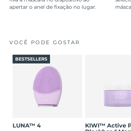
apertar o anel de fixação no lugar.
másca
VOCÊ PODE GOSTAR
BESTSELLERS
LUNA™ 4
KIWI™ Active 