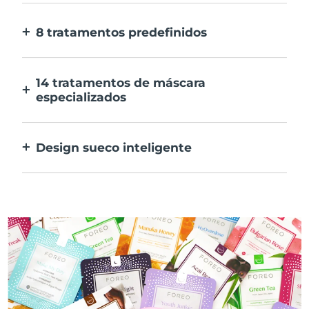
E 10x mais rápida.
8 tratamentos predefinidos
Ao carregar apenas num botão. Ajusta as
tuas preferências na aplicação.
14 tratamentos de máscara
especializados
A combinação perfeita das tecnologias para
preconizar os ingredientes na tua máscara.
Design sueco inteligente
100% à prova de água e ultra higiénico. Até
50 minutos de utilização por carregamento
USB.