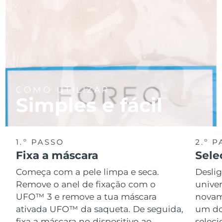
COMO UTILIZAR
Simples e fácil
1.º PASSO
2.º 
Fixa a máscara
Sele
Começa com a pele limpa e seca.
Desli
Remove o anel de fixação com o
univer
UFO™ 3 e remove a tua máscara
novame
ativada UFO™ da saqueta. De seguida,
um do
fixa a máscara no dispositivo ao
seleci