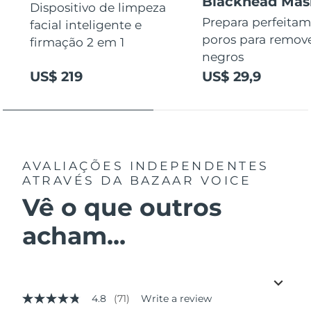
Blackhead Mas
Dispositivo de limpeza
Prepara perfeitam
facial inteligente e
poros para remov
firmação 2 em 1
negros
US$ 219
US$ 29,9
AVALIAÇÕES INDEPENDENTES
ATRAVÉS DA BAZAAR VOICE
Vê o que outros
acham...
4.8
(71)
Write a review
4.8