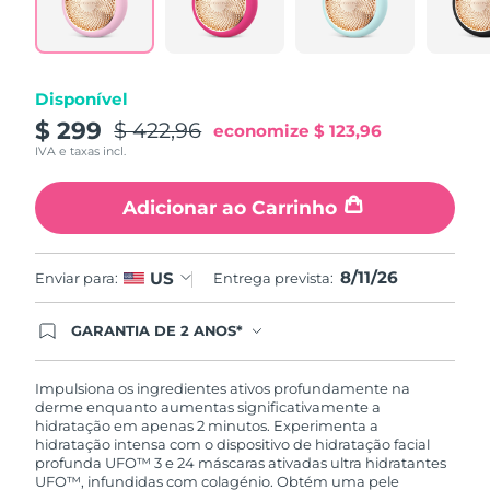
Tailândia
Entrega prevista
14/08/2026
Turquia
Entrega prevista
11/08/2026
Disponível
Emirados Árabes
$ 299
$ 422,96
Entrega prevista
11/08/2026
economize
$ 123,96
Unidos
IVA e taxas incl.
Reino Unido
Entrega prevista
10/08/2026
Adicionar ao Carrinho
Estados Unidos
Entrega prevista
11/08/2026
8/11/26
US
Enviar para:
Entrega prevista:
Uzbequistão
Entrega prevista
15/08/2026
GARANTIA DE 2 ANOS*
Vietnã
Entrega prevista
16/08/2026
Ao efetuar seu pedido hoje, você tem direito a
cobertura completa da Garantia FOREO. Isso
significa que se você tiver qualquer problema até
Impulsiona os ingredientes ativos profundamente na
2 anos após a compra, a FOREO substituirá seu
derme enquanto aumentas significativamente a
produto gratuitamente.*exceto pelo Luna FOFO
hidratação em apenas 2 minutos. Experimenta a
e Luna Play plus cuja garantia é de 90 dias.
hidratação intensa com o dispositivo de hidratação facial
profunda UFO™ 3 e 24 máscaras ativadas ultra hidratantes
UFO™, infundidas com colagénio. Obtém uma pele