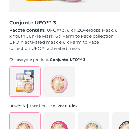
Singapura
Entrega prevista
12/08/2026
Conjunto UFO™ 3
Eslováquia
Entrega prevista
10/08/2026
Pacote contém:
UFO™ 3, 6 x H2Overdose Mask, 6
x Youth Junkie Mask, 6 x Farm to Face collection
Eslovênia
Entrega prevista
10/08/2026
UFO™ activated mask e 6 x Farm to Face
collection UFO™ activated mask
África do Sul
Entrega prevista
18/08/2026
Choose your product:
Conjunto UFO™ 3
Coreia do Sul
Entrega prevista
12/08/2026
Espanha
Entrega prevista
10/08/2026
Suécia
Entrega prevista
10/08/2026
Suíça
Entrega prevista
10/08/2026
UFO™ 3
Escolher a cor:
Pearl Pink
Taiwan
Entrega prevista
15/08/2026