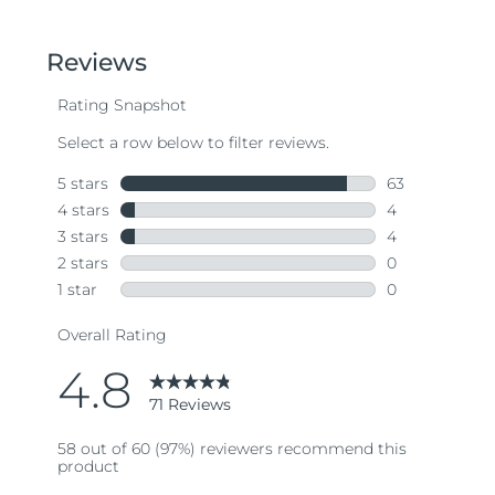
out
of
5
stars,
average
rating
value.
Read
71
Reviews.
Same
page
link.