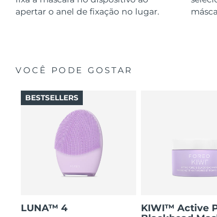
apertar o anel de fixação no lugar.
másca
VOCÊ PODE GOSTAR
BESTSELLERS
LUNA™ 4
KIWI™ Active 