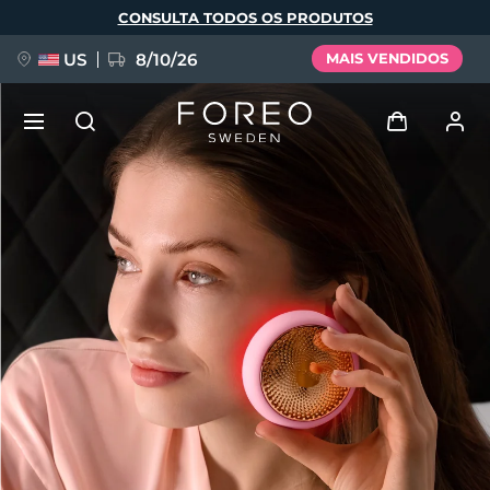
Pular
CONSULTA TODOS OS PRODUTOS
para
o
conteúdo
principal
US
8/10/26
MAIS VENDIDOS
NOVIDADE
Entrar
Idioma
BREAKING NEWS
Perfil de usuário
English
Deutsch
Español
Meus aparelhos
FAQ™ Pure Beauty-Tech Elixir
Français
Italiano
Português
Meus pedidos
Polski
Svenska
Русский
Türkçe
简体中文
繁體中文
Meus endereços
issa™ Teeth Whitening Set
As minhas subscrições