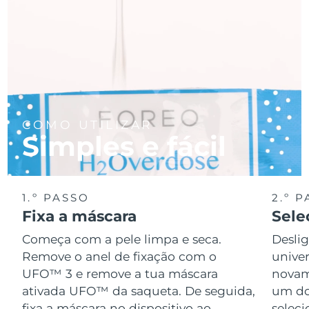
COMO UTILIZAR
Simples e fácil
1.º PASSO
2.º 
Fixa a máscara
Sele
Começa com a pele limpa e seca.
Desli
Remove o anel de fixação com o
univer
UFO™ 3 e remove a tua máscara
novame
ativada UFO™ da saqueta. De seguida,
um do
fixa a máscara no dispositivo ao
seleci