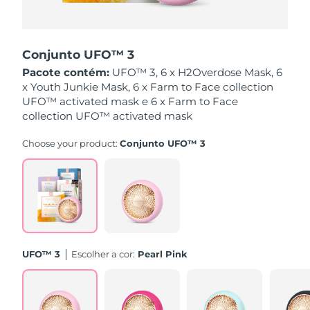
Singapura
Entrega prevista
8/11/26
Conjunto UFO™ 3
Eslováquia
Entrega prevista
8/9/26
Pacote contém:
UFO™ 3, 6 x H2Overdose Mask, 6
x Youth Junkie Mask, 6 x Farm to Face collection
Eslovênia
Entrega prevista
8/9/26
UFO™ activated mask e 6 x Farm to Face
collection UFO™ activated mask
África do Sul
Entrega prevista
8/17/26
Choose your product:
Conjunto UFO™ 3
Coreia do Sul
Entrega prevista
8/11/26
Espanha
Entrega prevista
8/9/26
Suécia
Entrega prevista
8/9/26
Suíça
Entrega prevista
8/9/26
UFO™ 3
Escolher a cor:
Pearl Pink
Taiwan
Entrega prevista
8/14/26