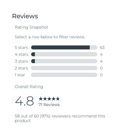
out
of
5
stars,
average
rating
value.
Read
71
Reviews.
Same
page
link.