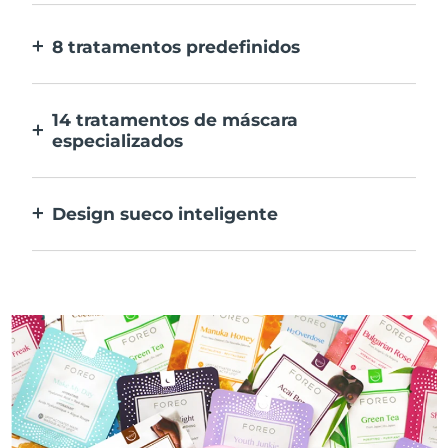
E 10x mais rápida.
8 tratamentos predefinidos
Ao carregar apenas num botão. Ajusta as
tuas preferências na aplicação.
14 tratamentos de máscara
especializados
A combinação perfeita das tecnologias para
preconizar os ingredientes na tua máscara.
Design sueco inteligente
100% à prova de água e ultra higiénico. Até
50 minutos de utilização por carregamento
USB.