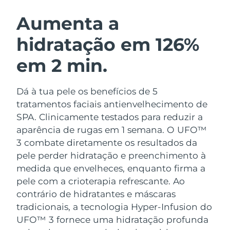
ROTINA DE BELEZA SUECA
Áustria
Entrega prevista
8/9/26
Aumenta a
hidratação em 126%
Barein
Entrega prevista
8/10/26
em 2 min.
Limpeza facial
Lifting facial
Bélgica
Entrega prevista
8/9/26
LUNA™ 4 kit
BEAR™ 2 kit
Bermudas
Entrega prevista
8/15/26
Dá à tua pele os benefícios de 5
Anti-aging massage
Microcurrent toning
tratamentos faciais antienvelhecimento de
Bósnia e
SPA. Clinicamente testados para reduzir a
Entrega prevista
8/12/26
Hidratação
Cuidado oral
Herzegovina
aparência de rugas em 1 semana. O UFO™
LUNA™ 4 Plus
BEAR™ 2 go
UFO™ 3 kit
issa™ 4
3 combate diretamente os resultados da
Massage, LED heating
Microcurrent toning on-the-go
Brunei
Entrega prevista
8/14/26
TRATAMENTO ANTIENVELHECIMENTO
pele perder hidratação e preenchimento à
Deep facial hydration
Hybrid silicone sonic toothbrush
FAQ™
medida que envelheces, enquanto firma a
Bulgária
Entrega prevista
8/9/26
pele com a crioterapia refrescante.
Ao
LUNA™ 4 Men
BEAR™ 2 eyes & lips
UFO™ 3 LED
NEW
issa™ 4 plus
contrário de hidratantes e máscaras
Canadá
For men, anti-aging massage
Microcurrent line smoothing device
Entrega prevista
8/13/26
Near-infrared and red light therapy
tradicionais, a tecnologia Hyper-Infusion do
Smart hybrid silicone sonic toothbrush
device
UFO™ 3 fornece uma hidratação profunda
Chile
Entrega prevista
8/13/26
Antienvelhecimento
Tratamentos LED