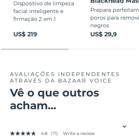
Blackhead Mas
Dispositivo de limpeza
Prepara perfeitam
facial inteligente e
poros para remov
firmação 2 em 1
negros
US$ 219
US$ 29,9
AVALIAÇÕES INDEPENDENTES
ATRAVÉS DA BAZAAR VOICE
Vê o que outros
acham...
4.8
(71)
Write a review
4.8