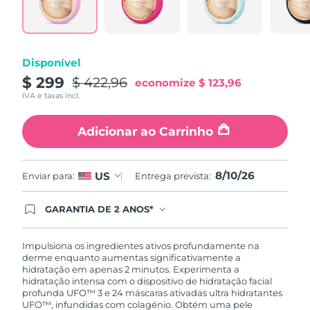
Tailândia
Entrega prevista
8/13/26
Turquia
Entrega prevista
8/10/26
Disponível
Emirados Árabes
$ 299
$ 422,96
Entrega prevista
8/10/26
economize
$ 123,96
Unidos
IVA e taxas incl.
Reino Unido
Entrega prevista
8/9/26
Adicionar ao Carrinho
Estados Unidos
Entrega prevista
8/10/26
8/10/26
US
Enviar para:
Entrega prevista:
Uzbequistão
Entrega prevista
8/14/26
GARANTIA DE 2 ANOS*
Vietnã
Entrega prevista
8/15/26
Ao efetuar seu pedido hoje, você tem direito a
cobertura completa da Garantia FOREO. Isso
significa que se você tiver qualquer problema até
Impulsiona os ingredientes ativos profundamente na
2 anos após a compra, a FOREO substituirá seu
derme enquanto aumentas significativamente a
produto gratuitamente.*exceto pelo Luna FOFO
hidratação em apenas 2 minutos. Experimenta a
e Luna Play plus cuja garantia é de 90 dias.
hidratação intensa com o dispositivo de hidratação facial
profunda UFO™ 3 e 24 máscaras ativadas ultra hidratantes
UFO™, infundidas com colagénio. Obtém uma pele