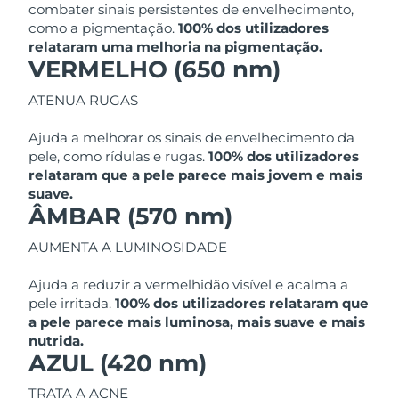
combater sinais persistentes de envelhecimento,
Tailândia
Entrega prevista
8/16/26
como a pigmentação.
100% dos utilizadores
relataram uma melhoria na pigmentação.
Turquia
Entrega prevista
8/13/26
VERMELHO (650 nm)
Emirados Árabes
ATENUA RUGAS
Entrega prevista
8/13/26
Unidos
Ajuda a melhorar os sinais de envelhecimento da
Reino Unido
Entrega prevista
8/12/26
pele, como rídulas e rugas.
100% dos utilizadores
relataram que a pele parece mais jovem e mais
suave.
Estados Unidos
Entrega prevista
8/13/26
ÂMBAR (570 nm)
Uzbequistão
Entrega prevista
8/17/26
AUMENTA A LUMINOSIDADE
Vietnã
Entrega prevista
8/18/26
Ajuda a reduzir a vermelhidão visível e acalma a
pele irritada.
100% dos utilizadores relataram que
a pele parece mais luminosa, mais suave e mais
nutrida.
AZUL (420 nm)
TRATA A ACNE