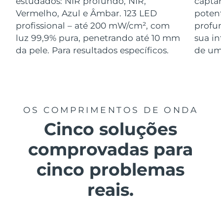
estudados: NIR profundo, NIR,
captar
Luxemburgo
Entrega prevista
8/12/26
Vermelho, Azul e Âmbar. 123 LED
poten
profissional – até 200 mW/cm², com
profu
Macau, RAE da
luz 99,9% pura, penetrando até 10 mm
sua i
Entrega prevista
8/14/26
China
da pele. Para resultados específicos.
de um 
Malásia
Entrega prevista
8/15/26
Malta
Entrega prevista
8/12/26
OS COMPRIMENTOS DE ONDA
México
Entrega prevista
8/16/26
Cinco soluções
Mônaco
Entrega prevista
8/13/26
comprovadas para
Países Baixos
Entrega prevista
8/12/26
cinco problemas
Nova Zelândia
Entrega prevista
8/12/26
reais.
Noruega
Entrega prevista
8/12/26