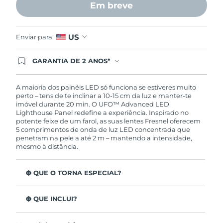
Em breve
US
Enviar para:
GARANTIA DE 2 ANOS*
Ao efetuar seu pedido hoje, você tem direito a
cobertura completa da Garantia FOREO. Isso
significa que se você tiver qualquer problema até
A maioria dos painéis LED só funciona se estiveres muito
2 anos após a compra, a FOREO substituirá seu
perto – tens de te inclinar a 10-15 cm da luz e manter-te
produto gratuitamente.*exceto pelo Luna FOFO
imóvel durante 20 min. O UFO™ Advanced LED
e Luna Play plus cuja garantia é de 90 dias.
Lighthouse Panel redefine a experiência. Inspirado no
potente feixe de um farol, as suas lentes Fresnel oferecem
5 comprimentos de onda de luz LED concentrada que
penetram na pele a até 2 m – mantendo a intensidade,
mesmo à distância.
O QUE O TORNA ESPECIAL?
Melhora em apenas 1 mês rugas, firmeza, acne,
luminosidade, tom, textura e elasticidade da pele.
O QUE INCLUI?
100% dos utilizadores relataram dormir melhor, ter
UFO™ Advanced LED Lighthouse Panel
melhor humor, sentirem-se mais alertas e focadas.