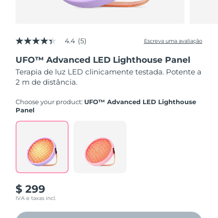
4.4
(5)
Escreva uma avaliação
4.4
de
UFO™ Advanced LED Lighthouse Panel
5
estrelas,
Terapia de luz LED clinicamente testada. Potente a
valor
2 m de distância.
médio
de
avaliação.
Choose your product:
UFO™ Advanced LED Lighthouse
Read
Panel
5
Reviews.
Link
abre
na
mesma
página.
$ 299
IVA e taxas incl.