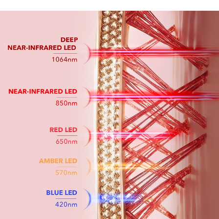
Omã
Entrega prevista
8/15/26
Filipinas
Entrega prevista
8/15/26
Polônia
Entrega prevista
8/13/26
Portugal
Entrega prevista
8/12/26
Porto Rico
Entrega prevista
8/14/26
Catar
Entrega prevista
8/13/26
Reunião
Entrega prevista
8/17/26
Romênia
Entrega prevista
8/12/26
Rússia
Entrega prevista
8/20/26
Arábia Saudita
Entrega prevista
8/13/26