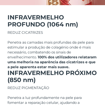
Singapura
Entrega prevista
8/14/26
INFRAVERMELHO
Eslováquia
Entrega prevista
8/12/26
PROFUNDO (1064 nm)
Eslovênia
Entrega prevista
8/12/26
REDUZ CICATRIZES
África do Sul
Entrega prevista
8/20/26
Penetra as camadas mais profundas da pele para
estimular a produção de colagénio onde é mais
necessário, combatendo os sinais de
Coreia do Sul
Entrega prevista
8/14/26
envelhecimento.
100% dos utilizadores relataram
uma melhoria na aparência das cicatrizes e que
Espanha
Entrega prevista
8/12/26
a pele aparenta estar mais suave.
INFRAVERMELHO PRÓXIMO
Suécia
Entrega prevista
8/12/26
(850 nm)
Suíça
Entrega prevista
8/12/26
REDUZ PIGMENTAÇÃO
Taiwan
Entrega prevista
8/17/26
Penetra a luz profundamente na pele para
fomentar a reparação celular, ajudando a