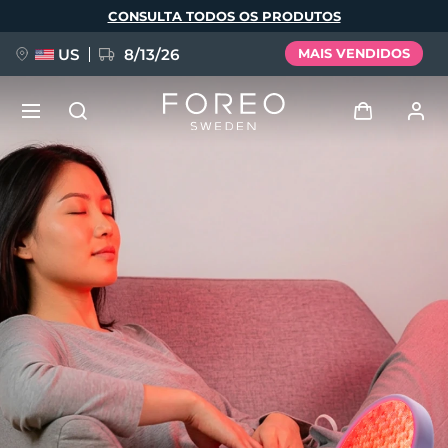
Pular
CONSULTA TODOS OS PRODUTOS
para
o
conteúdo
principal
US
8/13/26
MAIS VENDIDOS
NOVIDADE
Entrar
Idioma
BREAKING NEWS
Perfil de usuário
English
Deutsch
Español
Meus aparelhos
FAQ™ Pure Beauty-Tech Elixir
Français
Italiano
Português
Meus pedidos
Polski
Svenska
Русский
Türkçe
简体中文
繁體中文
Meus endereços
issa™ Teeth Whitening Set
As minhas subscrições