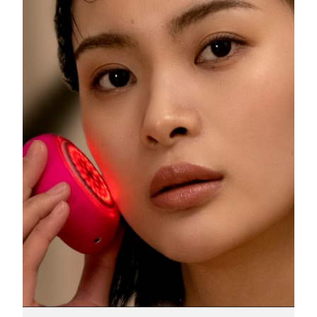
Luxemburgo
Entrega prevista
8/12/26
Macau, RAE da
Entrega prevista
8/14/26
China
Malásia
Entrega prevista
8/15/26
Malta
Entrega prevista
8/12/26
México
Entrega prevista
8/16/26
Mônaco
Entrega prevista
8/13/26
Países Baixos
Entrega prevista
8/12/26
Nova Zelândia
Entrega prevista
8/12/26
Noruega
Entrega prevista
8/12/26