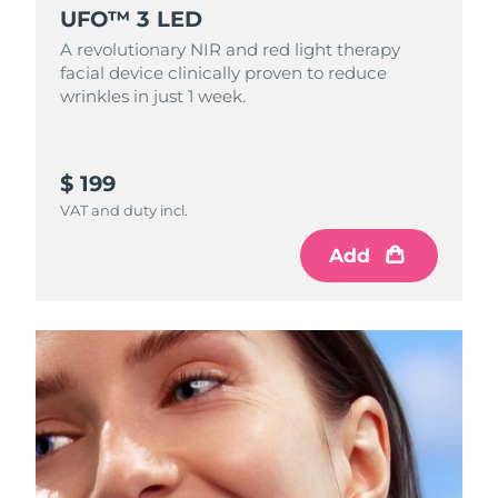
UFO™ 3 LED
Omã
Entrega prevista
8/15/26
A revolutionary NIR and red light therapy
Filipinas
Entrega prevista
8/15/26
facial device clinically proven to reduce
wrinkles in just 1 week.
Polônia
Entrega prevista
8/13/26
Portugal
Entrega prevista
8/12/26
$ 199
VAT and duty incl.
Porto Rico
Entrega prevista
8/14/26
Add
Catar
Entrega prevista
8/13/26
Reunião
Entrega prevista
8/17/26
Romênia
Entrega prevista
8/12/26
Rússia
Entrega prevista
8/20/26
Arábia Saudita
Entrega prevista
8/13/26