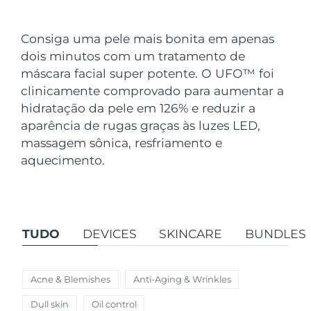
País de envio
Consiga uma pele mais bonita em apenas
Estados Unidos
Entrega prevista
8/13/26
dois minutos com um tratamento de
FAQ™ Dual LED Panel
máscara facial super potente. O UFO
™
foi
Reino Unido
Entrega prevista
8/12/26
clinicamente comprovado para aumentar a
POPULAR
hidratação da pele em 126% e reduzir a
Espanha
Entrega prevista
8/12/26
aparência de rugas graças às luzes LED,
Austrália
massagem sônica, resfriamento e
Entrega prevista
8/15/26
aquecimento.
França
Entrega prevista
8/12/26
Ofertas especiais
Bestsellers
Alemanha
Entrega prevista
8/12/26
TUDO
DEVICES
SKINCARE
BUNDLES
Canadá
Entrega prevista
8/16/26
Terapia com luz vermelha
Acne & Blemishes
Anti-Aging & Wrinkles
Austrália
Entrega prevista
8/15/26
Dull skin
Oil control