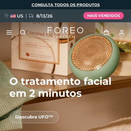
Pular
CONSULTA TODOS OS PRODUTOS
para
o
conteúdo
principal
US
8/13/26
MAIS VENDIDOS
NOVIDADE
Entrar
Idioma
BREAKING NEWS
Perfil de usuário
O tratamento facial
English
Deutsch
Español
Meus aparelhos
FAQ™ Pure Beauty-Tech Elixir
Français
Italiano
Português
em 2 minutos
Meus pedidos
Polski
Svenska
Русский
Türkçe
简体中文
繁體中文
Meus endereços
Descubra UFO™
issa™ Teeth Whitening Set
As minhas subscrições