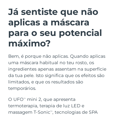
ROTINA DE BELEZA SUECA
Áustria
Entrega prevista
8/8/26
Já sentiste que não
aplicas a máscara
Barein
Entrega prevista
8/9/26
para o seu potencial
Limpeza facial
Lifting facial
Bélgica
Entrega prevista
8/8/26
LUNA™ 4 kit
BEAR™ 2 kit
máximo?
Bermudas
Entrega prevista
8/14/26
Anti-aging massage
Microcurrent toning
Bem, é porque não aplicas. Quando aplicas
Bósnia e
Entrega prevista
8/11/26
Hidratação
Cuidado oral
Herzegovina
uma máscara habitual no teu rosto, os
LUNA™ 4 Plus
BEAR™ 2 go
ingredientes apenas assentam na superfície
UFO™ 3 kit
issa™ 4
Massage, LED heating
Microcurrent toning on-the-go
Brunei
Entrega prevista
8/13/26
da tua pele. Isto significa que os efeitos são
TRATAMENTO ANTIENVELHECIMENTO
Deep facial hydration
Hybrid silicone sonic toothbrush
limitados, e que os resultados são
FAQ™
Bulgária
Entrega prevista
8/8/26
temporários.
LUNA™ 4 Men
BEAR™ 2 eyes & lips
UFO™ 3 LED
NEW
issa™ 4 plus
Canadá
For men, anti-aging massage
Microcurrent line smoothing device
Entrega prevista
8/12/26
O UFO
mini 2, que apresenta
TM
Near-infrared and red light therapy
Smart hybrid silicone sonic toothbrush
termoterapia, terapia de luz LED e
device
Chile
Entrega prevista
8/12/26
massagem T-Sonic
, tecnologias de SPA
Antienvelhecimento
Tratamentos LED
TM