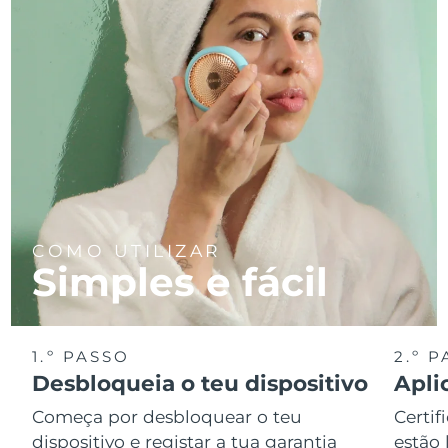
COMO UTILIZAR
Simples e fácil
1.º PASSO
2.º 
Desbloqueia o teu dispositivo
Apli
Começa por desbloquear o teu
Certif
dispositivo e registar a tua garantia
estão 