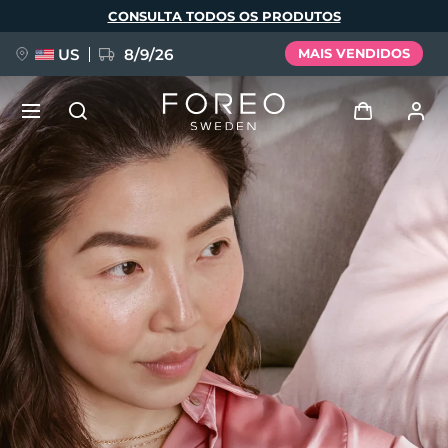
Pular
CONSULTA TODOS OS PRODUTOS
para
o
conteúdo
principal
US
8/9/26
MAIS VENDIDOS
NOVIDADE
Entrar
Idioma
BREAKING NEWS
Perfil de usuário
English
Deutsch
Español
Meus aparelhos
FAQ™ Pure Beauty-Tech Elixir
Français
Italiano
Português
Meus pedidos
Polski
Svenska
Русский
Türkçe
简体中文
繁體中文
Meus endereços
issa™ Teeth Whitening Set
As minhas subscrições