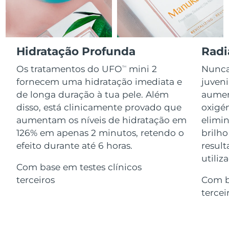
Serum
issa™ Teeth Whitening Gel
Advanced pore care essentials
For healthy hair
18% PAP
Israel
Entrega prevista
8/12/26
Cosméticos
Homens
Itália
Entrega prevista
8/8/26
Hidratação Profunda
Radi
Os tratamentos do UFO
mini 2
Nunca 
TM
Japão
Entrega prevista
8/11/26
fornecem uma hidratação imediata e
juven
Comprar todos
de longa duração à tua pele. Além
aumen
Jersey
Entrega prevista
8/13/26
disso, está clinicamente provado que
oxigén
Cazaquistão
aumentam os níveis de hidratação em
elimin
Entrega prevista
8/10/26
FOREO APP
126% em apenas 2 minutos, retendo o
brilho
Kuwait
Entrega prevista
8/8/26
efeito durante até 6 horas.
result
SOBRE
utiliz
Com base em testes clínicos
Letônia
Entrega prevista
8/8/26
terceiros
Com b
Líbano
Entrega prevista
8/9/26
tercei
Lituânia
Entrega prevista
8/8/26