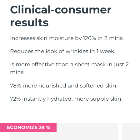
Omã
Entrega prevista
8/11/26
Clinical-consumer
results
Filipinas
Entrega prevista
8/11/26
Polônia
Entrega prevista
8/9/26
Increases skin moisture by 126% in 2 mins.
Portugal
Entrega prevista
8/8/26
Reduces the look of wrinkles in 1 week.
Porto Rico
Entrega prevista
8/10/26
Is more effective than a sheet mask in just 2
mins.
Catar
Entrega prevista
8/9/26
78% more nourished and softened skin.
Reunião
Entrega prevista
8/13/26
72% instantly hydrated, more supple skin.
Romênia
Entrega prevista
8/8/26
Rússia
Entrega prevista
8/16/26
ECONOMIZE 29 %
Arábia Saudita
Entrega prevista
8/9/26