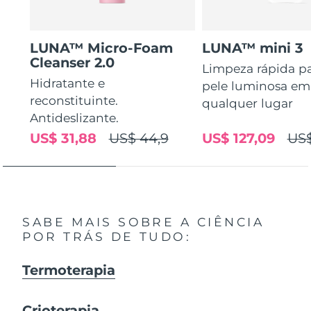
LUNA™ Micro-Foam
LUNA™ mini 3
Cleanser 2.0
Limpeza rápida p
Hidratante e
pele luminosa em
reconstituinte.
qualquer lugar
Antideslizante.
US$ 31,88
US$ 44,9
US$ 127,09
US$
SABE MAIS SOBRE A CIÊNCIA
POR TRÁS DE TUDO:
Termoterapia
Crioterapia