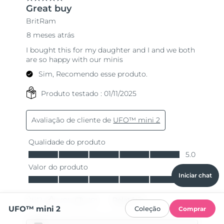
Iniciar chat
UFO™ mini 2
Coleção
Comprar