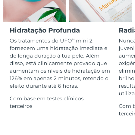
Serum
issa™ Teeth Whitening Gel
Advanced pore care essentials
For healthy hair
18% PAP
Israel
Entrega prevista
8/14/26
Cosméticos
Homens
Itália
Entrega prevista
8/10/26
Hidratação Profunda
Radi
Os tratamentos do UFO
mini 2
Nunca 
TM
Japão
Entrega prevista
8/13/26
fornecem uma hidratação imediata e
juven
Comprar todos
de longa duração à tua pele. Além
aumen
Jersey
Entrega prevista
8/15/26
disso, está clinicamente provado que
oxigén
Cazaquistão
aumentam os níveis de hidratação em
elimin
Entrega prevista
8/12/26
FOREO APP
126% em apenas 2 minutos, retendo o
brilho
Kuwait
Entrega prevista
8/10/26
efeito durante até 6 horas.
result
SOBRE
utiliz
Com base em testes clínicos
Letônia
Entrega prevista
8/10/26
terceiros
Com b
Líbano
Entrega prevista
8/11/26
tercei
Lituânia
Entrega prevista
8/10/26