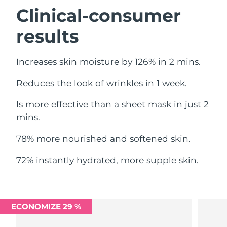
Omã
Entrega prevista
8/13/26
Clinical-consumer
results
Filipinas
Entrega prevista
8/13/26
Polônia
Entrega prevista
8/11/26
Increases skin moisture by 126% in 2 mins.
Portugal
Entrega prevista
8/10/26
Reduces the look of wrinkles in 1 week.
Porto Rico
Entrega prevista
8/12/26
Is more effective than a sheet mask in just 2
mins.
Catar
Entrega prevista
8/11/26
78% more nourished and softened skin.
Reunião
Entrega prevista
8/15/26
72% instantly hydrated, more supple skin.
Romênia
Entrega prevista
8/10/26
Rússia
Entrega prevista
8/18/26
ECONOMIZE 29 %
Arábia Saudita
Entrega prevista
8/11/26