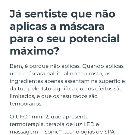
ROTINA DE BELEZA SUECA
Áustria
Entrega prevista
8/10/26
Já sentiste que não
aplicas a máscara
Barein
Entrega prevista
8/11/26
para o seu potencial
Limpeza facial
Lifting facial
Bélgica
Entrega prevista
8/10/26
LUNA™ 4 kit
BEAR™ 2 kit
máximo?
Bermudas
Entrega prevista
8/16/26
Anti-aging massage
Microcurrent toning
Bem, é porque não aplicas. Quando aplicas
Bósnia e
Entrega prevista
8/13/26
Hidratação
Cuidado oral
Herzegovina
uma máscara habitual no teu rosto, os
LUNA™ 4 Plus
BEAR™ 2 go
ingredientes apenas assentam na superfície
UFO™ 3 kit
issa™ 4
Massage, LED heating
Microcurrent toning on-the-go
Brunei
Entrega prevista
8/15/26
da tua pele. Isto significa que os efeitos são
TRATAMENTO ANTIENVELHECIMENTO
Deep facial hydration
Hybrid silicone sonic toothbrush
limitados, e que os resultados são
FAQ™
Bulgária
Entrega prevista
8/10/26
temporários.
LUNA™ 4 Men
BEAR™ 2 eyes & lips
UFO™ 3 LED
NEW
issa™ 4 plus
Canadá
For men, anti-aging massage
Microcurrent line smoothing device
Entrega prevista
8/14/26
O UFO
mini 2, que apresenta
TM
Near-infrared and red light therapy
Smart hybrid silicone sonic toothbrush
termoterapia, terapia de luz LED e
device
Chile
Entrega prevista
8/14/26
massagem T-Sonic
, tecnologias de SPA
Antienvelhecimento
Tratamentos LED
TM