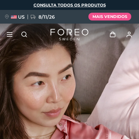
Pular
CONSULTA TODOS OS PRODUTOS
para
o
conteúdo
principal
US
8/11/26
MAIS VENDIDOS
NOVIDADE
Entrar
Idioma
BREAKING NEWS
Perfil de usuário
English
Deutsch
Español
Meus aparelhos
FAQ™ Pure Beauty-Tech Elixir
Français
Italiano
Português
Meus pedidos
Polski
Svenska
Русский
Türkçe
简体中文
繁體中文
Meus endereços
issa™ Teeth Whitening Set
As minhas subscrições