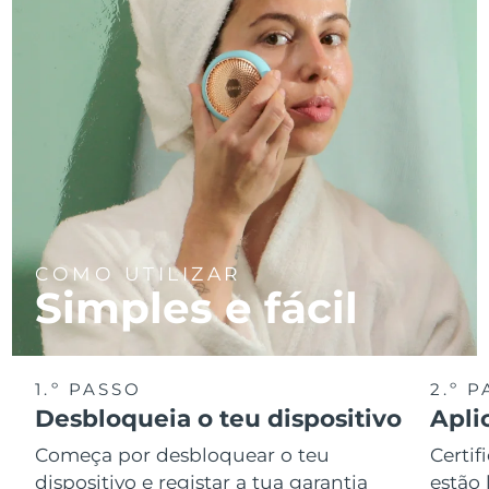
COMO UTILIZAR
Simples e fácil
1.º PASSO
2.º 
Desbloqueia o teu dispositivo
Apli
Começa por desbloquear o teu
Certif
dispositivo e registar a tua garantia
estão 