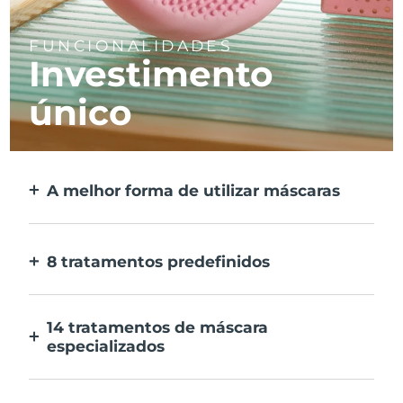
FUNCIONALIDADES
Investimento
único
A melhor forma de utilizar máscaras
Mais eficaz do que uma máscara de tecido.
E 10x mais rápida.
8 tratamentos predefinidos
Ao carregar apenas num botão. Ajusta as
tuas preferências na aplicação.
14 tratamentos de máscara
especializados
A combinação perfeita das tecnologias para
preconizar os ingredientes na tua máscara.