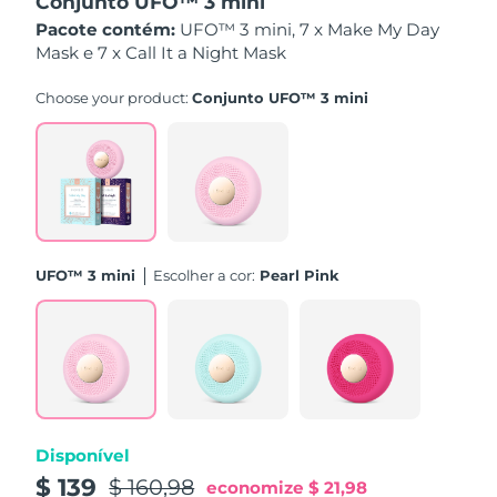
Conjunto UFO™ 3 mini
Omã
Entrega prevista
8/15/26
Pacote contém:
UFO™ 3 mini, 7 x Make My Day
Mask e 7 x Call It a Night Mask
Filipinas
Entrega prevista
8/15/26
Choose your product:
Conjunto UFO™ 3 mini
Polônia
Entrega prevista
8/13/26
Portugal
Entrega prevista
8/12/26
Porto Rico
Entrega prevista
8/14/26
UFO™ 3 mini
Escolher a cor:
Pearl Pink
Catar
Entrega prevista
8/13/26
Reunião
Entrega prevista
8/17/26
Romênia
Entrega prevista
8/12/26
Rússia
Entrega prevista
8/20/26
Disponível
$ 139
$ 160,98
Arábia Saudita
Entrega prevista
8/13/26
economize
$ 21,98