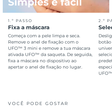
Simples e fácil
1.º PASSO
2.º 
Fixa a máscara
Sele
Começa com a pele limpa e seca.
Desli
Remove o anel de fixação com o
botão 
UFO™ 3 mini e remove a tua máscara
univer
ativada UFO™ da saqueta. De seguida,
selec
fixa a máscara no dispositivo ao
prede
apertar o anel de fixação no lugar.
especi
UFO™ 
VOCÊ PODE GOSTAR