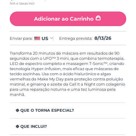
IVA e taxas incl.
Singapura
Entrega prevista
8/14/26
Adicionar ao Carrinho
Eslováquia
Entrega prevista
8/12/26
8/13/26
US
Enviar para:
Entrega prevista:
Eslovênia
Entrega prevista
8/12/26
Transforma 20 minutos de máscara em resultados de 90
África do Sul
Entrega prevista
8/20/26
segundos com o UFO™ 3 mini, que combina termoterapia,
LED de espectro completo e massagem T-Sonic™, criando
Coreia do Sul
Entrega prevista
8/14/26
tecnologia Hyper-Infusion, mais eficaz que máscaras de
tecido sozinhas. Usa com o ácido hialurónico e algas
vermelhas da Make My Day para proteção contra poluição
Espanha
Entrega prevista
8/12/26
matinal, e ginseng e azeite da Call It a Night com colagénio
para uma reparação noturna e uma tez luminosa pela
manhã.
Suécia
Entrega prevista
8/12/26
O QUE O TORNA ESPECIAL?
Suíça
Entrega prevista
8/12/26
Clinicamente comprovado para hidratar mais a pele em
Taiwan
Entrega prevista
8/17/26
126% em 2 minutos e reduzir rugas em 1 semana.
O QUE INCLUI?
LED de espectro completo com 8 cores, aumenta o