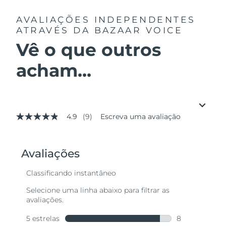
AVALIAÇÕES INDEPENDENTES
ATRAVÉS DA BAZAAR VOICE
Vê o que outros
acham...
4.9
(9)
Escreva uma avaliação
4.9
de
5
estrelas,
valor
médio
de
avaliação.
Read
9
Reviews.
Link
abre
na