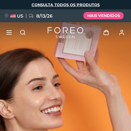
Pular
CONSULTA TODOS OS PRODUTOS
para
o
conteúdo
principal
US
8/13/26
MAIS VENDIDOS
NOVIDADE
Entrar
Idioma
BREAKING NEWS
Perfil de usuário
English
Deutsch
Español
Meus aparelhos
FAQ™ Pure Beauty-Tech Elixir
Français
Italiano
Português
Meus pedidos
Polski
Svenska
Русский
Türkçe
简体中文
繁體中文
Meus endereços
issa™ Teeth Whitening Set
As minhas subscrições