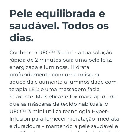
ROTINA DE BELEZA SUECA
Áustria
Entrega prevista
8/12/26
Pele equilibrada e
saudável. Todos os
Barein
Entrega prevista
8/13/26
dias.
Limpeza facial
Lifting facial
Bélgica
Entrega prevista
8/12/26
LUNA™ 4 kit
BEAR™ 2 kit
Bermudas
Entrega prevista
8/18/26
Conhece o UFO™ 3 mini - a tua solução
Anti-aging massage
Microcurrent toning
rápida de 2 minutos para uma pele feliz,
Bósnia e
energizada e luminosa. Hidrata
Entrega prevista
8/15/26
Hidratação
Cuidado oral
Herzegovina
profundamente com uma máscara
LUNA™ 4 Plus
BEAR™ 2 go
UFO™ 3 kit
issa™ 4
aquecida e aumenta a luminosidade com
Massage, LED heating
Microcurrent toning on-the-go
Brunei
Entrega prevista
8/17/26
TRATAMENTO ANTIENVELHECIMENTO
terapia LED e uma massagem facial
Deep facial hydration
Hybrid silicone sonic toothbrush
FAQ™
relaxante.
Mais eficaz e 10x mais rápida do
Bulgária
Entrega prevista
8/12/26
que as máscaras de tecido habituais, o
LUNA™ 4 Men
BEAR™ 2 eyes & lips
UFO™ 3 LED
NEW
issa™ 4 plus
UFO™ 3 mini utiliza tecnologia Hyper-
Canadá
For men, anti-aging massage
Microcurrent line smoothing device
Entrega prevista
8/16/26
Near-infrared and red light therapy
Infusion para fornecer hidratação imediata
Smart hybrid silicone sonic toothbrush
device
e duradoura - mantendo a pele saudável e
Chile
Entrega prevista
8/16/26
Antienvelhecimento
Tratamentos LED