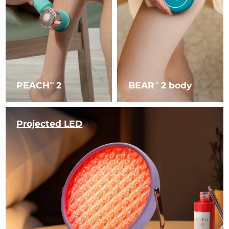
PEACH
2
BEAR
2 body
TM
TM
Projected LED