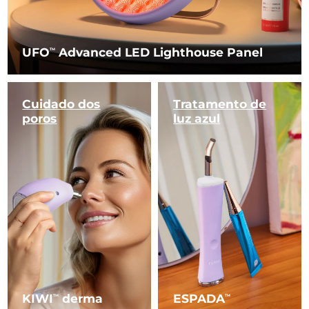
UFO
Advanced LED Lighthouse Panel
TM
Cuidado dos
Tratamento
de
poros
luz azul
KIWI
derma
ESPADA
TM
TM