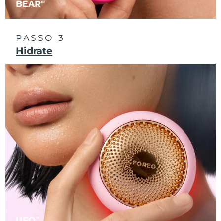
BEAR
TM
Singapura
Entrega prevista
8/10/26
PASSO 3
Eslováquia
Entrega prevista
8/8/26
Hidrate
Eslovênia
Entrega prevista
8/8/26
África do Sul
Entrega prevista
8/16/26
Coreia do Sul
Entrega prevista
8/10/26
Espanha
Entrega prevista
8/8/26
Suécia
Entrega prevista
8/8/26
Suíça
Entrega prevista
8/8/26
Taiwan
Entrega prevista
8/13/26
UFO
TM