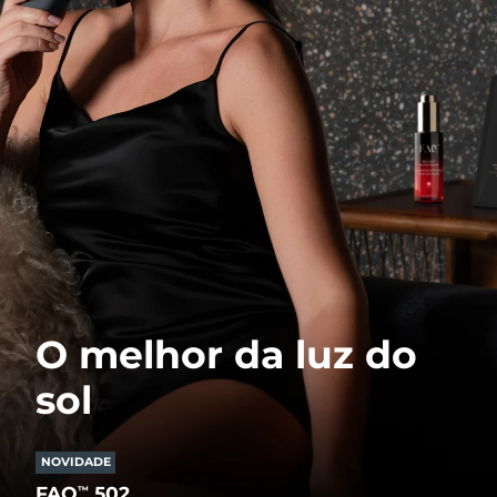
O melhor da luz do
sol
NOVIDADE
FAQ
502
™