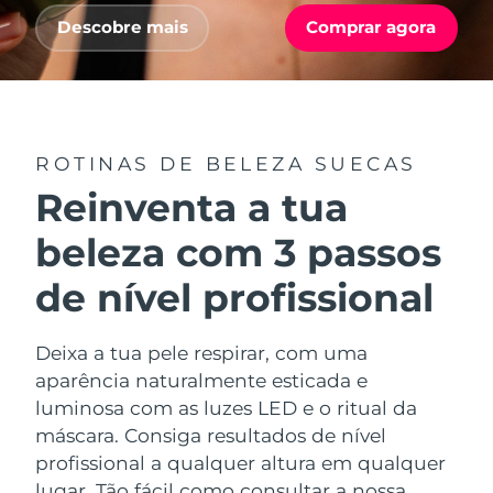
Serum
issa™ Teeth Whitening Gel
Advanced pore care essentials
Descobre mais
Comprar agora
For healthy hair
18% PAP
Israel
Entrega prevista
8/12/26
Cosméticos
Homens
Itália
Entrega prevista
8/8/26
Japão
Entrega prevista
8/11/26
ROTINAS DE BELEZA SUECAS
Comprar todos
Reinventa a tua
Jersey
Entrega prevista
8/13/26
beleza com 3 passos
Cazaquistão
Entrega prevista
8/10/26
FOREO APP
de nível profissional
Kuwait
Entrega prevista
8/8/26
SOBRE
Deixa a tua pele respirar, com uma
Letônia
Entrega prevista
8/8/26
aparência naturalmente esticada e
luminosa com as luzes LED e o ritual da
Líbano
Entrega prevista
8/9/26
máscara. Consiga resultados de nível
profissional a qualquer altura em qualquer
Lituânia
Entrega prevista
8/8/26
lugar. Tão fácil como consultar a nossa