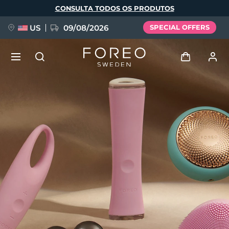
Pular
CONSULTA TODOS OS PRODUTOS
para
o
conteúdo
principal
US
09/08/2026
SPECIAL OFFERS
NOVIDADE
Entrar
Idioma
BREAKING NEWS
Perfil de usuário
English
Deutsch
Español
Meus aparelhos
FAQ™ Pure Beauty-Tech Elixir
Français
Italiano
Português
Meus pedidos
Polski
Svenska
Русский
Türkçe
简体中文
繁體中文
Meus endereços
issa™ Teeth Whitening Set
As minhas subscrições