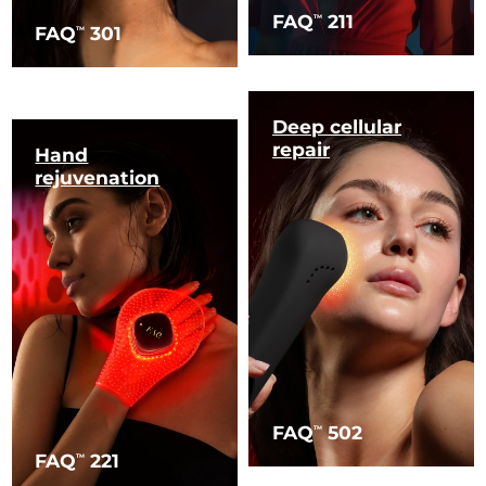
FAQ
211
TM
FAQ
301
TM
Deep cellular
repair
Hand
rejuvenation
FAQ
502
TM
FAQ
221
TM