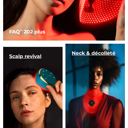
FAQ
202 plus
TM
Neck & décolleté
Scalp revival