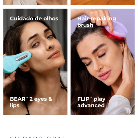
Cuidado de olhos
Hair-repairing
brush
BEAR
2 eyes &
FLIP
play
TM
TM
lips
advanced