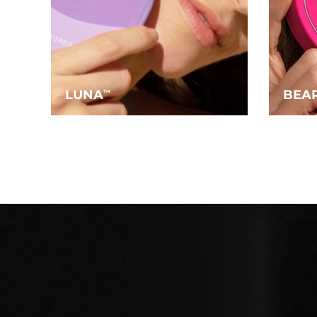
LUNA
BEA
TM