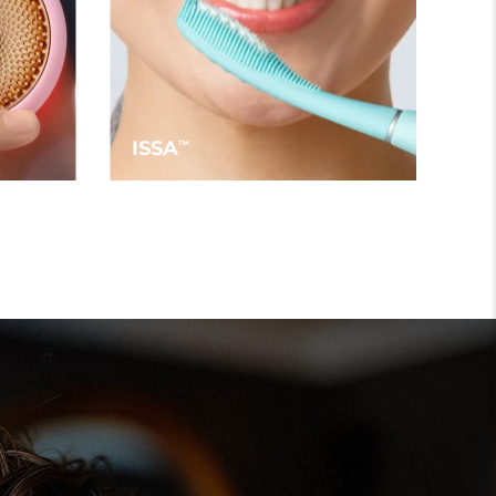
ISSA
TM