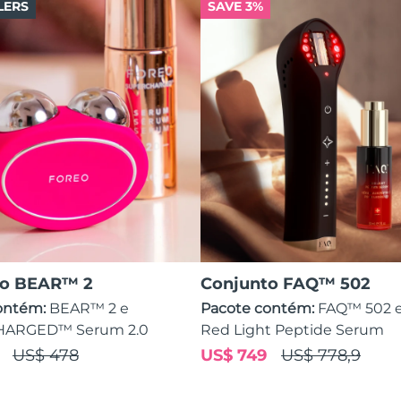
LERS
SAVE 3%
to BEAR™ 2
Conjunto FAQ™ 502
ontém:
BEAR™ 2 e
Pacote contém:
FAQ™ 502 
ARGED™ Serum 2.0
Red Light Peptide Serum
US$ 478
US$ 749
US$ 778,9