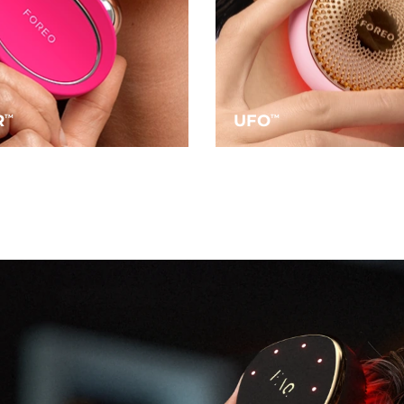
R
UFO
TM
TM