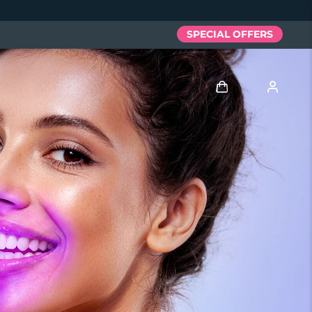
SPECIAL OFFERS
Entrar
Perfil de usuário
Meus aparelhos
Meus pedidos
Meus endereços
As minhas subscrições