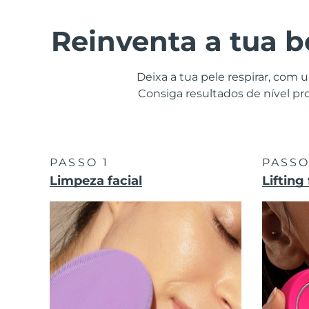
Dispositivos ESPADA™
Dispositivos de olhos
LUNA™ Dual-Peptide Scalp
Cuidados de pele KIWI™
All acne treatment devices
All revitalizing eye massagers
Serum
issa™ Teeth Whitening Gel
Reinventa a tua b
Advanced pore care essentials
For healthy hair
18% PAP
Cosméticos
Homens
Deixa a tua pele respirar, com
Consiga resultados de nível pro
Comprar todos
PASSO 1
PASSO
Limpeza facial
Lifting 
FOREO APP
SOBRE