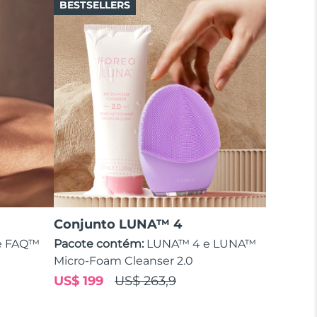
BESTSELLERS
Conjunto LUNA™ 4
e FAQ™
Pacote contém:
LUNA™ 4 e LUNA™
Micro-Foam Cleanser 2.0
US$ 199
US$ 263,9