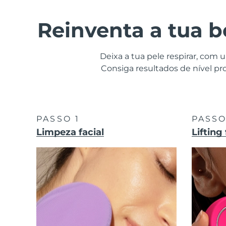
Dispositivos ESPADA™
Dispositivos de olhos
LUNA™ Dual-Peptide Scalp
Cuidados de pele KIWI™
All acne treatment devices
All revitalizing eye massagers
Serum
issa™ Teeth Whitening Gel
Reinventa a tua b
Advanced pore care essentials
For healthy hair
18% PAP
Cosméticos
Homens
Deixa a tua pele respirar, com
Consiga resultados de nível pro
Comprar todos
PASSO 1
PASSO
Limpeza facial
Lifting 
FOREO APP
SOBRE