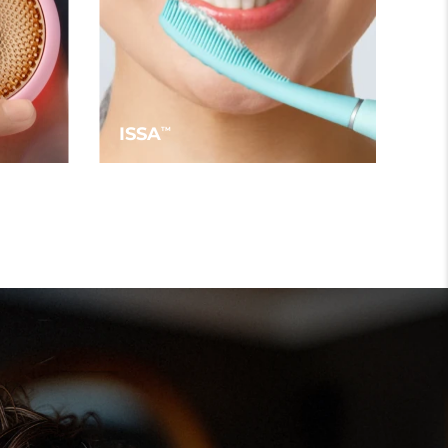
ISSA
TM