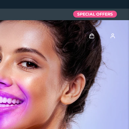
SPECIAL OFFERS
Entrar
Perfil de usuário
Meus aparelhos
Meus pedidos
Meus endereços
As minhas subscrições