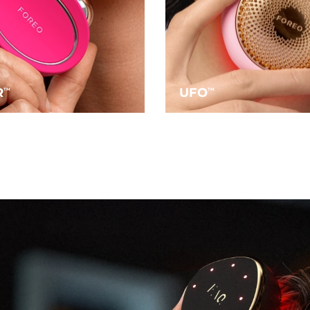
R
UFO
TM
TM