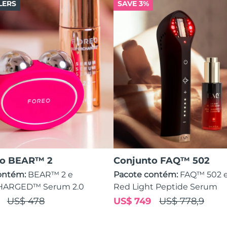
LERS
SAVE 3%
to BEAR™ 2
Conjunto FAQ™ 502
ontém:
BEAR™ 2 e
Pacote contém:
FAQ™ 502 
ARGED™ Serum 2.0
Red Light Peptide Serum
US$ 478
US$ 749
US$ 778,9