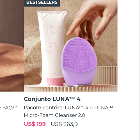
BESTSELLERS
Conjunto LUNA™ 4
e FAQ™
Pacote contém:
LUNA™ 4 e LUNA™
Micro-Foam Cleanser 2.0
US$ 199
US$ 263,9