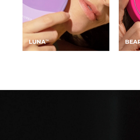
LUNA
BEA
TM