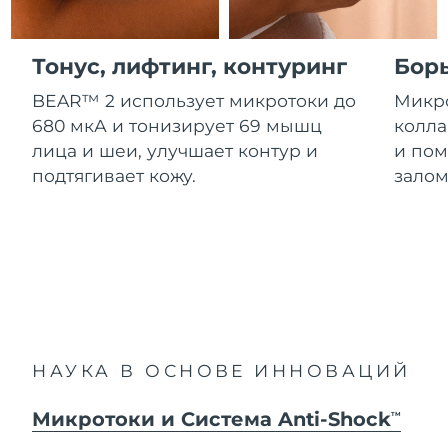
Advanced pore care essentials
For healthy hair
Ожидаемая дата доставки
18% PAP
Гибралтар
Косметика
Для мужчин
8/15/26
Тонус, лифтинг, контуринг
Бор
Ожидаемая дата доставки
Греция
8/11/26
BEAR™ 2 использует микротоки до
Микро
680 мкА и тонизирует 69 мышц
колла
Ожидаемая дата доставки
Гонконг (САР)
лица и шеи, улучшает контур и
и пом
8/12/26
Купить
подтягивает кожу.
залом
Ожидаемая дата доставки
Венгрия
8/11/26
FOREO APP
Ожидаемая дата доставки
Исландия
8/12/26
ПОДРОБНЕЕ
Ожидаемая дата доставки
Индонезия
8/9/26
НАУКА В ОСНОВЕ ИННОВАЦИЙ
Ожидаемая дата доставки
Ирландия
8/11/26
Микротоки и Система Anti-Shock
TM
Ожидаемая дата доставки
о-в Мэн