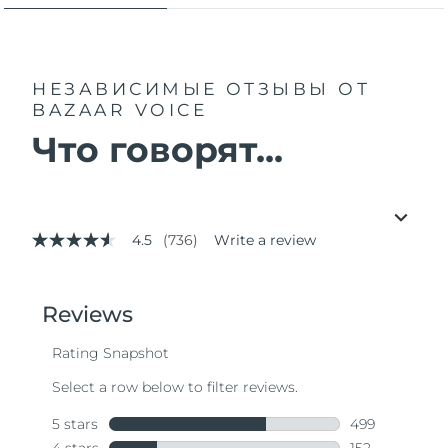
НЕЗАВИСИМЫЕ ОТЗЫВЫ
ОТ
BAZAAR VOICE
Что говорят...
4.5
(736)
Write a review
4.5
out
of
5
stars,
average
rating
value.
Read
736
Reviews.
Same
page