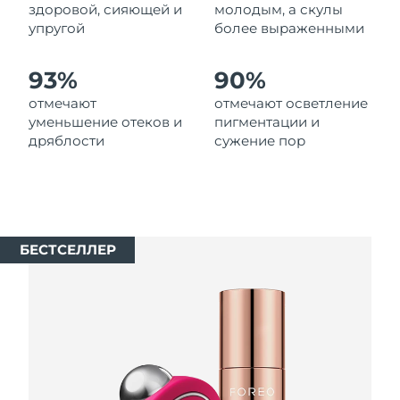
8/12/26
здоровой, сияющей и
молодым, а скулы
упругой
более выраженными
Ожидаемая дата доставки
Нидерланды
8/11/26
93%
90%
Ожидаемая дата доставки
отмечают
отмечают осветление
Новая Зеландия
8/11/26
уменьшение отеков и
пигментации и
дряблости
сужение пор
Ожидаемая дата доставки
Норвегия
8/11/26
Ожидаемая дата доставки
Оман
8/14/26
БЕСТСЕЛЛЕР
Ожидаемая дата доставки
Филиппины
8/14/26
Ожидаемая дата доставки
Польша
8/12/26
Ожидаемая дата доставки
Португалия
8/11/26