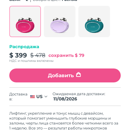
Словакия
8/11/26
Ожидаемая дата доставки
Словения
8/11/26
Южно-Африканская
Ожидаемая дата доставки
Республика
8/19/26
Распродажа
Ожидаемая дата доставки
$ 399
$ 478
Республика Корея
сохранить
$ 79
8/13/26
НДС и пошлины включены
Ожидаемая дата доставки
Испания
8/11/26
Добавить
Ожидаемая дата доставки
Швеция
8/11/26
Ожидаемая дата доставки:
Доставка
US
11/08/2026
в:
Ожидаемая дата доставки
Швейцария
8/11/26
Лифтинг, укрепление и тонус мышц с девайсом,
который помогает уменьшить глубокие морщины и
Ожидаемая дата доставки
заломы, черты лица становятся более четкими всего за
Тайвань
8/16/26
1 неделю. Все это — результат работы микротоков