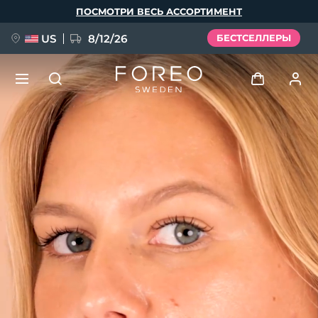
Перейти
ПОСМОТРИ ВЕСЬ АССОРТИМЕНТ
к
основному
содержанию
US
8/12/26
БЕСТСЕЛЛЕРЫ
НОВИНКА
Войти
Язык
BREAKING NEWS
Профиль пользователя
English
Deutsch
Español
Мои приборы
FAQ™ Pure Beauty-Tech Elixir
Français
Italiano
Português
Мои заказы
Polski
Svenska
Русский
Türkçe
简体中文
繁體中文
Мои адреса
issa™ Teeth Whitening Set
Мои подписки