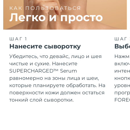
КАК ПОЛЬЗОВАТЬСЯ
Легко и просто
ШАГ 1
ШАГ 
Нанесите сыворотку
Выб
Убедитесь, что девайс, лицо и шея
Нажми
чистые и сухие. Нанесите
включ
SUPERCHARGED™ Serum
интен
равномерно на зоны лица и шеи,
кнопк
которые планируете обработать. На
уровн
поверхности кожи должен остаться
прог
тонкий слой сыворотки.
FORE