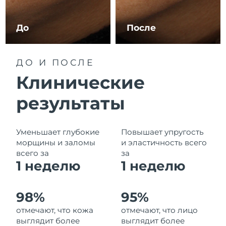
Ожидаемая дата доставки
Ливан
8/12/26
До
После
Ожидаемая дата доставки
Литва
8/11/26
ДО И ПОСЛЕ
Ожидаемая дата доставки
Люксембург
Клинические
8/11/26
результаты
Ожидаемая дата доставки
Макао (САР)
8/13/26
Ожидаемая дата доставки
Уменьшает глубокие
Повышает упругость
Малайзия
8/14/26
морщины и заломы
и эластичность всего
всего за
за
Ожидаемая дата доставки
1 неделю
1
неделю
Мальта
8/11/26
Ожидаемая дата доставки
Мексика
98%
95%
8/15/26
отмечают, что кожа
отмечают, что лицо
выглядит более
выглядит более
Ожидаемая дата доставки
Монако