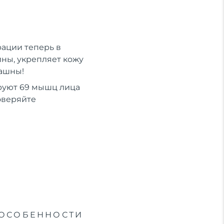
ации теперь в
ны, укрепляет кожу
рашны!
руют 69 мышц лица
оверяйте
ОСОБЕННОСТИ