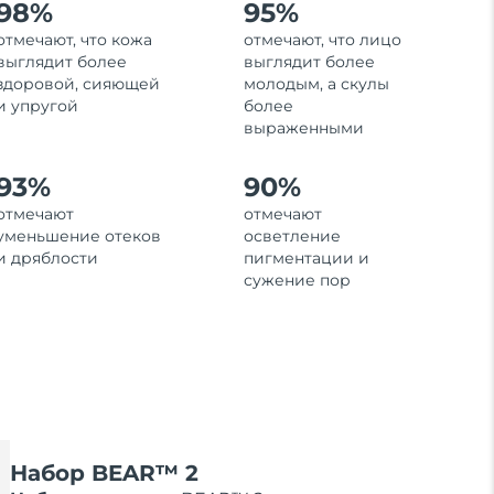
98%
95%
отмечают, что кожа
отмечают, что лицо
выглядит более
выглядит более
здоровой, сияющей
молодым, а скулы
и упругой
более
выраженными
93%
90%
отмечают
отмечают
уменьшение отеков
осветление
и дряблости
пигментации и
сужение пор
Набор BEAR™ 2