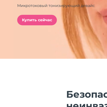
Микротоковый тонизирующий девайс
issa™ Teeth Whitening Set
Купить сейчас
FAQ™ Dual LED Panel
ПОДАРКИ И НАБОРЫ
Специальные
предложения
БЕСТСЕЛЛЕРЫ
Безопас
неинва