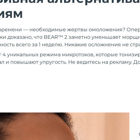
иям
и времени — необходимые жертвы омоложения? Опер
и доказано, что BEAR™ 2 заметно уменьшает морщи
ность всего за 1 неделю. Никакие осложнения не ст
 4 уникальных режима микротоков, которые тонизи
ал и повышают упругость. Не ведитесь на рекламу. Д