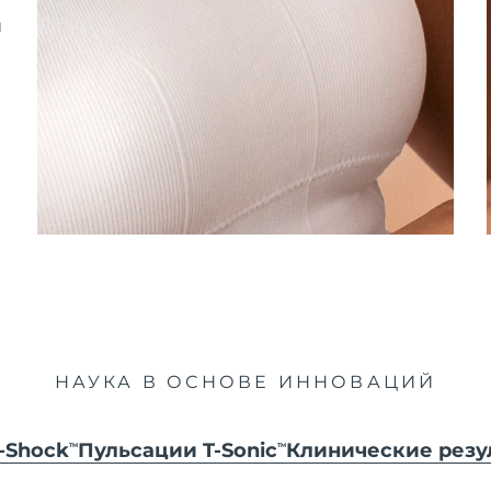
и
НАУКА В ОСНОВЕ ИННОВАЦИЙ
-Shock
Пульсации T-Sonic
Клинические резу
TM
TM