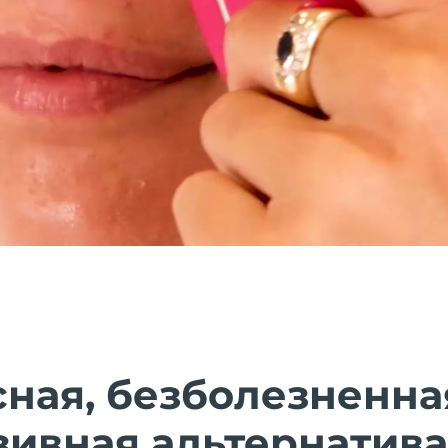
ная, безболезненна
зивная альтернатива