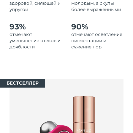
8/10/26
здоровой, сияющей и
молодым, а скулы
упругой
более выраженными
Ожидаемая дата доставки
Нидерланды
8/9/26
93%
90%
Ожидаемая дата доставки
отмечают
отмечают осветление
Новая Зеландия
8/9/26
уменьшение отеков и
пигментации и
дряблости
сужение пор
Ожидаемая дата доставки
Норвегия
8/9/26
Ожидаемая дата доставки
Оман
8/12/26
БЕСТСЕЛЛЕР
Ожидаемая дата доставки
Филиппины
8/12/26
Ожидаемая дата доставки
Польша
8/10/26
Ожидаемая дата доставки
Португалия
8/9/26