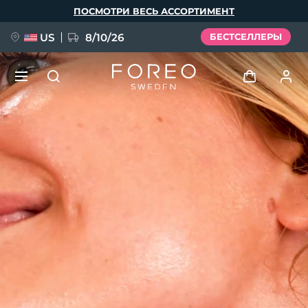
Перейти
ПОСМОТРИ ВЕСЬ АССОРТИМЕНТ
к
основному
содержанию
US
8/10/26
БЕСТСЕЛЛЕРЫ
НОВИНКА
Войти
Язык
BREAKING NEWS
Профиль пользователя
English
Deutsch
Español
Мои приборы
FAQ™ Pure Beauty-Tech Elixir
Français
Italiano
Português
Мои заказы
Polski
Svenska
Русский
Türkçe
简体中文
繁體中文
Мои адреса
issa™ Teeth Whitening Set
Мои подписки