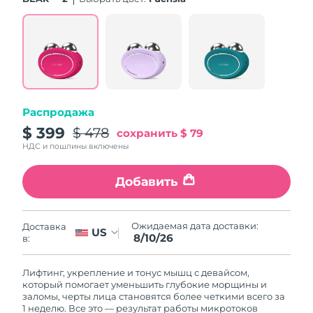
Словакия
8/9/26
Ожидаемая дата доставки
Словения
8/9/26
Южно-Африканская
Ожидаемая дата доставки
Республика
8/17/26
Распродажа
Ожидаемая дата доставки
$ 399
$ 478
Республика Корея
сохранить
$ 79
8/11/26
НДС и пошлины включены
Ожидаемая дата доставки
Испания
8/9/26
Добавить
Ожидаемая дата доставки
Швеция
8/9/26
Ожидаемая дата доставки:
Доставка
US
8/10/26
в:
Ожидаемая дата доставки
Швейцария
8/9/26
Лифтинг, укрепление и тонус мышц с девайсом,
который помогает уменьшить глубокие морщины и
Ожидаемая дата доставки
заломы, черты лица становятся более четкими всего за
Тайвань
8/14/26
1 неделю. Все это — результат работы микротоков