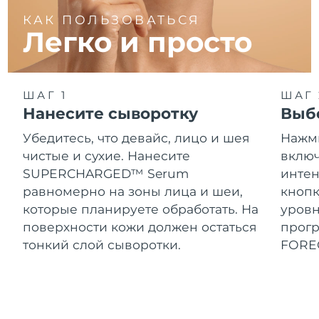
КАК ПОЛЬЗОВАТЬСЯ
Легко и просто
ШАГ 1
ШАГ 
Нанесите сыворотку
Выб
Убедитесь, что девайс, лицо и шея
Нажми
чистые и сухие. Нанесите
включ
SUPERCHARGED™ Serum
интен
равномерно на зоны лица и шеи,
кнопк
которые планируете обработать. На
уровн
поверхности кожи должен остаться
прог
тонкий слой сыворотки.
FORE