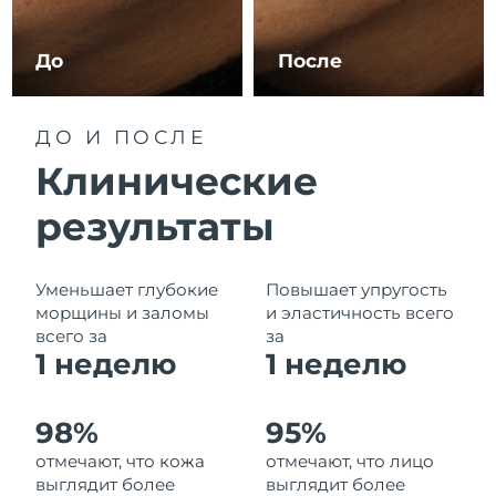
Ожидаемая дата доставки
Ливан
8/10/26
До
После
Ожидаемая дата доставки
Литва
8/9/26
ДО И ПОСЛЕ
Ожидаемая дата доставки
Люксембург
Клинические
8/9/26
результаты
Ожидаемая дата доставки
Макао (САР)
8/11/26
Ожидаемая дата доставки
Уменьшает глубокие
Повышает упругость
Малайзия
8/12/26
морщины и заломы
и эластичность всего
всего за
за
Ожидаемая дата доставки
1 неделю
1
неделю
Мальта
8/9/26
Ожидаемая дата доставки
Мексика
98%
95%
8/13/26
отмечают, что кожа
отмечают, что лицо
выглядит более
выглядит более
Ожидаемая дата доставки
Монако