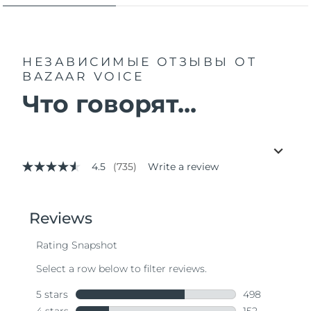
НЕЗАВИСИМЫЕ ОТЗЫВЫ
ОТ
BAZAAR VOICE
Что говорят...
4.5
(735)
Write a review
4.5
out
of
5
stars,
average
rating
value.
Read
735
Reviews.
Same
page