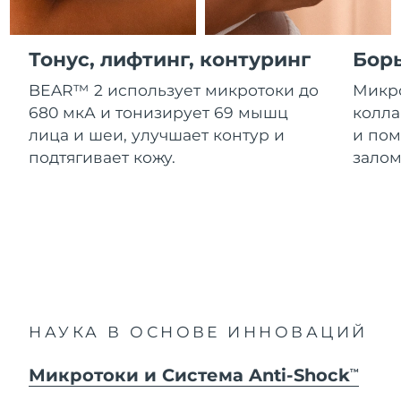
Advanced pore care essentials
For healthy hair
Ожидаемая дата доставки
18% PAP
Гибралтар
Косметика
Для мужчин
8/13/26
Тонус, лифтинг, контуринг
Бор
Ожидаемая дата доставки
Греция
8/9/26
BEAR™ 2 использует микротоки до
Микро
680 мкА и тонизирует 69 мышц
колла
Ожидаемая дата доставки
Гонконг (САР)
лица и шеи, улучшает контур и
и пом
8/10/26
Купить
подтягивает кожу.
залом
Ожидаемая дата доставки
Венгрия
8/9/26
FOREO APP
Ожидаемая дата доставки
Исландия
8/10/26
ПОДРОБНЕЕ
Ожидаемая дата доставки
Индонезия
8/7/26
НАУКА В ОСНОВЕ ИННОВАЦИЙ
Ожидаемая дата доставки
Ирландия
8/9/26
Микротоки и Система Anti-Shock
TM
Ожидаемая дата доставки
о-в Мэн