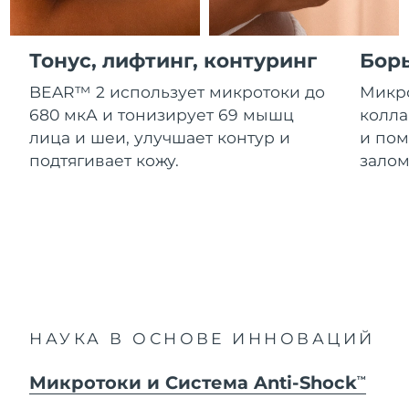
Advanced pore care essentials
For healthy hair
Ожидаемая дата доставки
18% PAP
Гибралтар
Косметика
Для мужчин
8/14/26
Тонус, лифтинг, контуринг
Бор
Ожидаемая дата доставки
Греция
8/10/26
BEAR™ 2 использует микротоки до
Микро
680 мкА и тонизирует 69 мышц
колла
Ожидаемая дата доставки
Гонконг (САР)
лица и шеи, улучшает контур и
и пом
8/11/26
Купить
подтягивает кожу.
залом
Ожидаемая дата доставки
Венгрия
8/10/26
FOREO APP
Ожидаемая дата доставки
Исландия
8/11/26
ПОДРОБНЕЕ
Ожидаемая дата доставки
Индонезия
8/8/26
НАУКА В ОСНОВЕ ИННОВАЦИЙ
Ожидаемая дата доставки
Ирландия
8/10/26
Микротоки и Система Anti-Shock
TM
Ожидаемая дата доставки
о-в Мэн