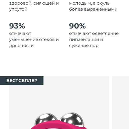
8/11/26
здоровой, сияющей и
молодым, а скулы
упругой
более выраженными
Ожидаемая дата доставки
Нидерланды
8/10/26
93%
90%
Ожидаемая дата доставки
отмечают
отмечают осветление
Новая Зеландия
8/10/26
уменьшение отеков и
пигментации и
дряблости
сужение пор
Ожидаемая дата доставки
Норвегия
8/10/26
Ожидаемая дата доставки
Оман
8/13/26
БЕСТСЕЛЛЕР
Ожидаемая дата доставки
Филиппины
8/13/26
Ожидаемая дата доставки
Польша
8/11/26
Ожидаемая дата доставки
Португалия
8/10/26