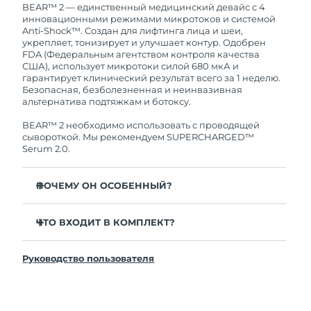
Это означает, что если в течение 2-х лет со дня
BEAR™ 2 — единственный медицинский девайс с 4
покупки с продуктом возникнут проблемы,
инновационными режимами микротоков и системой
Ожидаемая дата доставки
Таиланд
FOREO заменит его бесплатно.
Anti-Shock™. Создан для лифтинга лица и шеи,
8/14/26
укрепляет, тонизирует и улучшает контур. Одобрен
FDA (Федеральным агентством контроля качества
Ожидаемая дата доставки
США), использует микротоки силой 680 мкА и
Турция
8/11/26
гарантирует клинический результат всего за 1 неделю.
Безопасная, безболезненная и неинвазивная
альтернатива подтяжкам и ботоксу.
Ожидаемая дата доставки
ОАЭ
8/11/26
BEAR™ 2 необходимо использовать с проводящей
сывороткой. Мы рекомендуем SUPERCHARGED™
Ожидаемая дата доставки
Serum 2.0.
Великобритания
8/10/26
ПОЧЕМУ ОН ОСОБЕННЫЙ?
Соединенные
Ожидаемая дата доставки
Штаты
8/11/26
Заметно уменьшает морщины и заломы всего за
одну неделю — клинически доказано.
ЧТО ВХОДИТ В КОМПЛЕКТ?
Ожидаемая дата доставки
Значительно повышает упругость и эластичность
Узбекистан
BEAR™ 2
8/15/26
всего за 1 неделю — клинически доказано.
Руководство пользователя
Подставка для девайса
Режимы Advanced Microcurrent™, Lifting
Ожидаемая дата доставки
Microcurrent™, Tapping Microcurrent™ и Sculpting
Чехол для путешествий
Вьетнам
8/16/26
Microcurrent™.
Зарядный кабель USB
Система Anti-Shock™ 2.0 регулирует микротоки