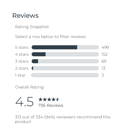
out
of
5
stars,
average
rating
value.
Read
736
Reviews.
Same
page
link.