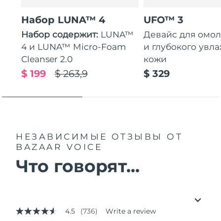
Набор LUNA™ 4
UFO™ 3
Набор содержит:
LUNA™
Девайс для омо
4 и LUNA™ Micro-Foam
и глубокого увл
Cleanser 2.0
кожи
$ 199
$ 263,9
$ 329
НЕЗАВИСИМЫЕ ОТЗЫВЫ
ОТ
BAZAAR VOICE
Что говорят...
4.5
(736)
Write a review
4.5