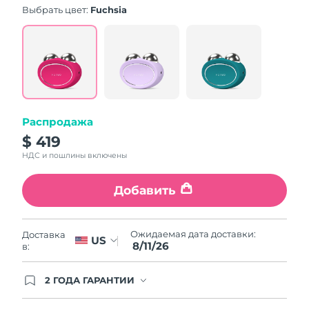
Словакия
8/10/26
Выбрать цвет:
Fuchsia
Ожидаемая дата доставки
Словения
8/10/26
Южно-Африканская
Ожидаемая дата доставки
Республика
8/18/26
Распродажа
Ожидаемая дата доставки
Республика Корея
8/12/26
$ 419
НДС и пошлины включены
Ожидаемая дата доставки
Испания
8/10/26
Добавить
Ожидаемая дата доставки
Швеция
8/10/26
Ожидаемая дата доставки:
Доставка
US
8/11/26
в:
Ожидаемая дата доставки
Швейцария
8/10/26
2 ГОДА ГАРАНТИИ
Ожидаемая дата доставки
Заказ на сайте автоматически покрывается
Тайвань
8/15/26
полным гарантийным обслуживанием FOREO.