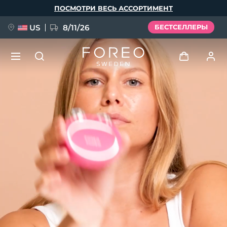
Перейти
ПОСМОТРИ ВЕСЬ АССОРТИМЕНТ
к
основному
содержанию
US
8/11/26
БЕСТСЕЛЛЕРЫ
НОВИНКА
Войти
Язык
BREAKING NEWS
Профиль пользователя
English
Deutsch
Español
Мои приборы
FAQ™ Pure Beauty-Tech Elixir
Français
Italiano
Português
Мои заказы
Polski
Svenska
Русский
Türkçe
简体中文
繁體中文
Мои адреса
issa™ Teeth Whitening Set
Мои подписки