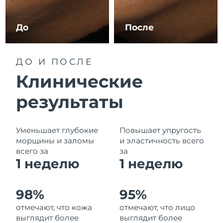
Ожидаемая дата доставки
Ливан
8/11/26
До
После
Ожидаемая дата доставки
Литва
8/10/26
ДО И ПОСЛЕ
Ожидаемая дата доставки
Люксембург
Клинические
8/10/26
результаты
Ожидаемая дата доставки
Макао (САР)
8/12/26
Ожидаемая дата доставки
Уменьшает глубокие
Повышает упругость
Малайзия
8/13/26
морщины и заломы
и эластичность всего
всего за
за
Ожидаемая дата доставки
1 неделю
1
неделю
Мальта
8/10/26
Ожидаемая дата доставки
Мексика
98%
95%
8/14/26
отмечают, что кожа
отмечают, что лицо
выглядит более
выглядит более
Ожидаемая дата доставки
Монако