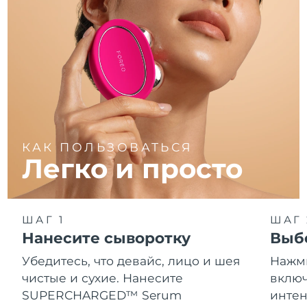
КАК ПОЛЬЗОВАТЬСЯ
Легко и просто
ШАГ 1
ШАГ 
Нанесите сыворотку
Выб
Убедитесь, что девайс, лицо и шея
Нажми
чистые и сухие. Нанесите
включ
SUPERCHARGED™ Serum
интен