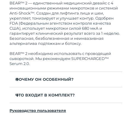
Это означает, что если в течение 2-х лет со дня
BEAR™ 2 — единственный медицинский девайс с 4
покупки с продуктом возникнут проблемы,
инновационными режимами микротоков и системой
Ожидаемая дата доставки
Таиланд
FOREO заменит его бесплатно.
Anti-Shock™. Создан для лифтинга лица и шеи,
8/16/26
укрепляет, тонизирует и улучшает контур. Одобрен
FDA (Федеральным агентством контроля качества
Ожидаемая дата доставки
США), использует микротоки силой 680 мкА и
Турция
8/13/26
гарантирует клинический результат всего за 1 неделю.
Безопасная, безболезненная и неинвазивная
альтернатива подтяжкам и ботоксу.
Ожидаемая дата доставки
ОАЭ
8/13/26
BEAR™ 2 необходимо использовать с проводящей
сывороткой. Мы рекомендуем SUPERCHARGED™
Ожидаемая дата доставки
Serum 2.0.
Великобритания
8/12/26
ПОЧЕМУ ОН ОСОБЕННЫЙ?
Соединенные
Ожидаемая дата доставки
Штаты
8/13/26
Заметно уменьшает морщины и заломы всего за
одну неделю — клинически доказано.
ЧТО ВХОДИТ В КОМПЛЕКТ?
Ожидаемая дата доставки
Значительно повышает упругость и эластичность
Узбекистан
BEAR™ 2
8/17/26
всего за 1 неделю — клинически доказано.
Руководство пользователя
Подставка для девайса
Режимы Advanced Microcurrent™, Lifting
Ожидаемая дата доставки
Microcurrent™, Tapping Microcurrent™ и Sculpting
Чехол для путешествий
Вьетнам
8/18/26
Microcurrent™.
Зарядный кабель USB
Система Anti-Shock™ 2.0 регулирует микротоки