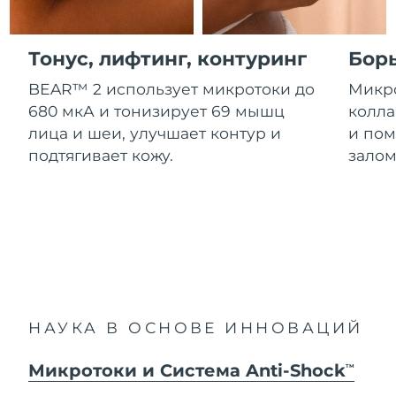
Advanced pore care essentials
For healthy hair
Ожидаемая дата доставки
18% PAP
Гибралтар
Косметика
Для мужчин
8/16/26
Тонус, лифтинг, контуринг
Бор
Ожидаемая дата доставки
Греция
8/12/26
BEAR™ 2 использует микротоки до
Микро
680 мкА и тонизирует 69 мышц
колла
Ожидаемая дата доставки
Гонконг (САР)
лица и шеи, улучшает контур и
и пом
8/13/26
Купить
подтягивает кожу.
залом
Ожидаемая дата доставки
Венгрия
8/12/26
FOREO APP
Ожидаемая дата доставки
Исландия
8/13/26
ПОДРОБНЕЕ
Ожидаемая дата доставки
Индонезия
8/10/26
НАУКА В ОСНОВЕ ИННОВАЦИЙ
Ожидаемая дата доставки
Ирландия
8/12/26
Микротоки и Система Anti-Shock
TM
Ожидаемая дата доставки
о-в Мэн