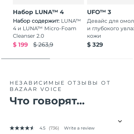
Набор LUNA™ 4
UFO™ 3
Набор содержит:
LUNA™
Девайс для омо
4 и LUNA™ Micro-Foam
и глубокого увл
Cleanser 2.0
кожи
$ 199
$ 263,9
$ 329
НЕЗАВИСИМЫЕ ОТЗЫВЫ
ОТ
BAZAAR VOICE
Что говорят...
4.5
(736)
Write a review
4.5