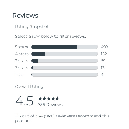
out
of
5
stars,
average
rating
value.
Read
736
Reviews.
Same
page
link.