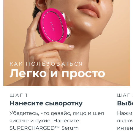
КАК ПОЛЬЗОВАТЬСЯ
Легко и просто
ШАГ 1
ШАГ 
Нанесите сыворотку
Выб
Убедитесь, что девайс, лицо и шея
Нажми
чистые и сухие. Нанесите
включ
SUPERCHARGED™ Serum
интен