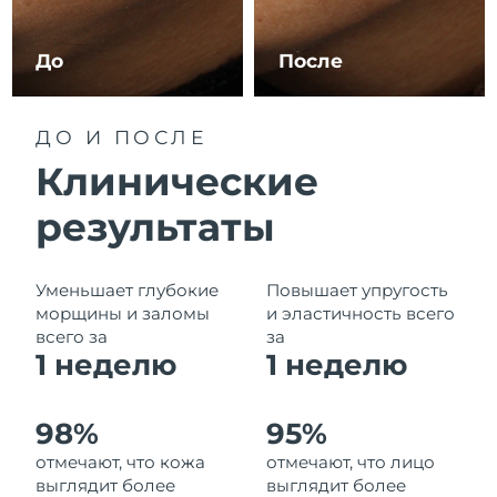
Ожидаемая дата доставки
Ливан
8/13/26
До
После
Ожидаемая дата доставки
Литва
8/12/26
ДО И ПОСЛЕ
Ожидаемая дата доставки
Люксембург
Клинические
8/12/26
результаты
Ожидаемая дата доставки
Макао (САР)
8/14/26
Ожидаемая дата доставки
Уменьшает глубокие
Повышает упругость
Малайзия
8/15/26
морщины и заломы
и эластичность всего
всего за
за
Ожидаемая дата доставки
1 неделю
1
неделю
Мальта
8/12/26
Ожидаемая дата доставки
Мексика
98%
95%
8/16/26
отмечают, что кожа
отмечают, что лицо
выглядит более
выглядит более
Ожидаемая дата доставки
Монако