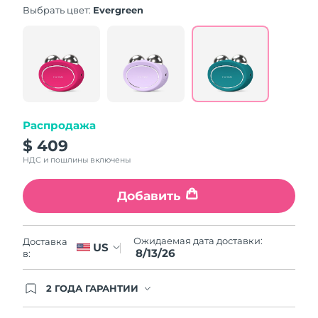
Словакия
8/12/26
Выбрать цвет:
Evergreen
Ожидаемая дата доставки
Словения
8/12/26
Южно-Африканская
Ожидаемая дата доставки
Республика
8/20/26
Распродажа
Ожидаемая дата доставки
Республика Корея
8/14/26
$ 409
НДС и пошлины включены
Ожидаемая дата доставки
Испания
8/12/26
Добавить
Ожидаемая дата доставки
Швеция
8/12/26
Ожидаемая дата доставки:
Доставка
US
8/13/26
в:
Ожидаемая дата доставки
Швейцария
8/12/26
2 ГОДА ГАРАНТИИ
Ожидаемая дата доставки
Заказ на сайте автоматически покрывается
Тайвань
8/17/26
полным гарантийным обслуживанием FOREO.