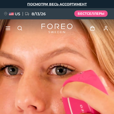
Перейти
ПОСМОТРИ ВЕСЬ АССОРТИМЕНТ
к
основному
содержанию
US
8/13/26
БЕСТСЕЛЛЕРЫ
НОВИНКА
Войти
Язык
BREAKING NEWS
Профиль пользователя
English
Deutsch
Español
Мои приборы
FAQ™ Pure Beauty-Tech Elixir
Français
Italiano
Português
Мои заказы
Polski
Svenska
Русский
Türkçe
简体中文
繁體中文
Мои адреса
issa™ Teeth Whitening Set
Мои подписки