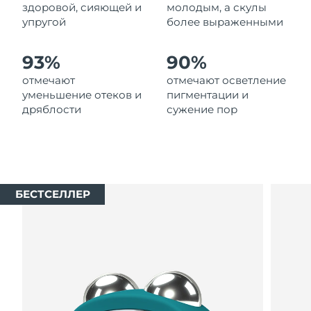
8/13/26
здоровой, сияющей и
молодым, а скулы
упругой
более выраженными
Ожидаемая дата доставки
Нидерланды
8/12/26
93%
90%
Ожидаемая дата доставки
отмечают
отмечают осветление
Новая Зеландия
8/12/26
уменьшение отеков и
пигментации и
дряблости
сужение пор
Ожидаемая дата доставки
Норвегия
8/12/26
Ожидаемая дата доставки
Оман
8/15/26
БЕСТСЕЛЛЕР
Ожидаемая дата доставки
Филиппины
8/15/26
Ожидаемая дата доставки
Польша
8/13/26
Ожидаемая дата доставки
Португалия
8/12/26