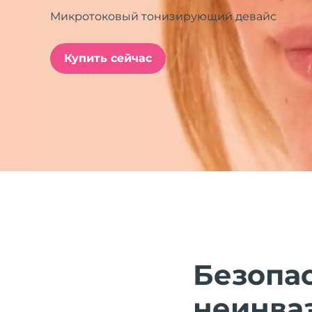
Микротоковый тонизирующий девайс
issa™ Teeth Whitening Set
Купить сейчас
FAQ™ Dual LED Panel
ПОДАРКИ И НАБОРЫ
Специальные
предложения
БЕСТСЕЛЛЕРЫ
Безопас
неинва