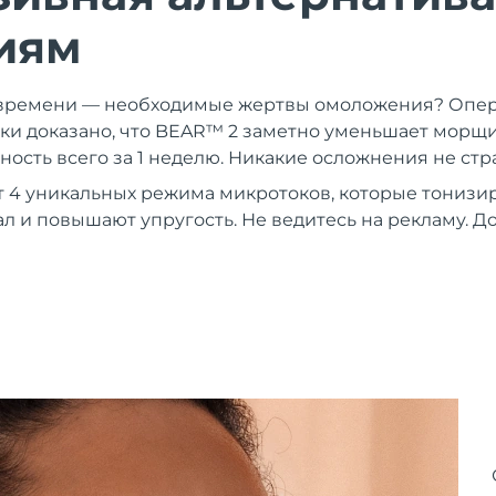
иям
и времени — необходимые жертвы омоложения? Опер
и доказано, что BEAR™ 2 заметно уменьшает морщи
ность всего за 1 неделю. Никакие осложнения не ст
 4 уникальных режима микротоков, которые тонизи
ал и повышают упругость. Не ведитесь на рекламу. Д