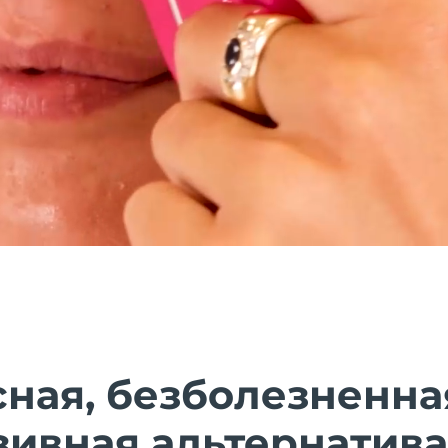
ная, безболезненна
зивная альтернатива