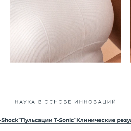
и
НАУКА В ОСНОВЕ ИННОВАЦИЙ
-Shock
Пульсации T-Sonic
Клинические резу
TM
TM