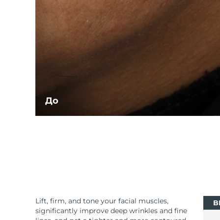
До
Lift, firm, and tone your facial muscles,
B
significantly improve deep wrinkles and fine