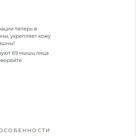
ации теперь в
ны, укрепляет кожу
рашны!
руют 69 мышц лица
оверяйте
ОСОБЕННОСТИ