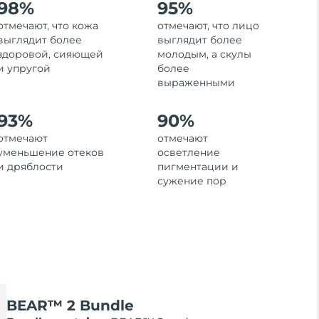
98%
95%
отмечают, что кожа
отмечают, что лицо
выглядит более
выглядит более
здоровой, сияющей
молодым, а скулы
и упругой
более
выраженными
93%
90%
отмечают
отмечают
уменьшение отеков
осветление
и дряблости
пигментации и
сужение пор
BEAR™ 2 Bundle