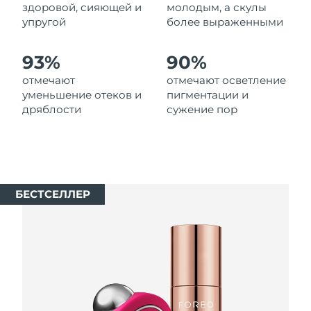
8/9/26
здоровой, сияющей и
молодым, а скулы
упругой
более выраженными
Ожидаемая дата доставки
Нидерланды
8/8/26
93%
90%
Ожидаемая дата доставки
отмечают
отмечают осветление
Новая Зеландия
8/8/26
уменьшение отеков и
пигментации и
дряблости
сужение пор
Ожидаемая дата доставки
Норвегия
8/8/26
Ожидаемая дата доставки
Оман
8/11/26
БЕСТСЕЛЛЕР
Ожидаемая дата доставки
Филиппины
8/11/26
Ожидаемая дата доставки
Польша
8/9/26
Ожидаемая дата доставки
Португалия
8/8/26