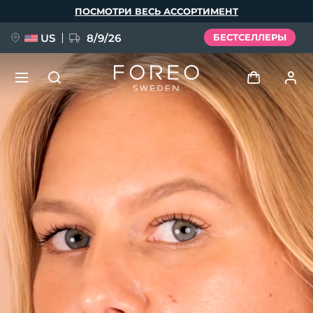
Перейти
ПОСМОТРИ ВЕСЬ АССОРТИМЕНТ
к
основному
содержанию
US
8/9/26
БЕСТСЕЛЛЕРЫ
НОВИНКА
Войти
Язык
BREAKING NEWS
Профиль пользователя
English
Deutsch
Español
Мои приборы
FAQ™ Pure Beauty-Tech Elixir
Français
Italiano
Português
Мои заказы
Polski
Svenska
Русский
Türkçe
简体中文
繁體中文
Мои адреса
issa™ Teeth Whitening Set
Мои подписки