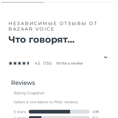
НЕЗАВИСИМЫЕ ОТЗЫВЫ
ОТ
BAZAAR VOICE
Что говорят...
4.5
(735)
Write a review
4.5
out
of
5
stars,
average
rating
value.
Read
735
Reviews.
Same
page