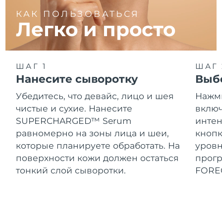
КАК ПОЛЬЗОВАТЬСЯ
Легко и просто
ШАГ 1
ШАГ 
Нанесите сыворотку
Выб
Убедитесь, что девайс, лицо и шея
Нажми
чистые и сухие. Нанесите
включ
SUPERCHARGED™ Serum
интен
равномерно на зоны лица и шеи,
кнопк
которые планируете обработать. На
уровн
поверхности кожи должен остаться
прог
тонкий слой сыворотки.
FORE