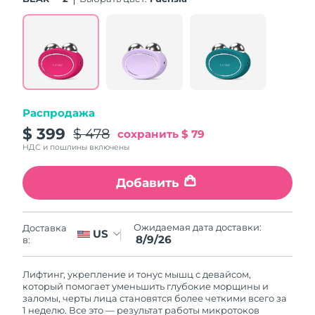
Словакия
8/8/26
Ожидаемая дата доставки
Словения
8/8/26
Южно-Африканская
Ожидаемая дата доставки
Республика
8/16/26
Распродажа
Ожидаемая дата доставки
$ 399
$ 478
Республика Корея
сохранить
$ 79
8/10/26
НДС и пошлины включены
Ожидаемая дата доставки
Испания
8/8/26
Добавить
Ожидаемая дата доставки
Швеция
8/8/26
Ожидаемая дата доставки:
Доставка
US
8/9/26
в:
Ожидаемая дата доставки
Швейцария
8/8/26
Лифтинг, укрепление и тонус мышц с девайсом,
который помогает уменьшить глубокие морщины и
Ожидаемая дата доставки
заломы, черты лица становятся более четкими всего за
Тайвань
8/13/26
1 неделю. Все это — результат работы микротоков