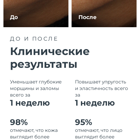
Ожидаемая дата доставки
Ливан
8/9/26
До
После
Ожидаемая дата доставки
Литва
8/8/26
ДО И ПОСЛЕ
Ожидаемая дата доставки
Люксембург
Клинические
8/8/26
результаты
Ожидаемая дата доставки
Макао (САР)
8/10/26
Ожидаемая дата доставки
Уменьшает глубокие
Повышает упругость
Малайзия
8/11/26
морщины и заломы
и эластичность всего
всего за
за
Ожидаемая дата доставки
1 неделю
1
неделю
Мальта
8/8/26
Ожидаемая дата доставки
Мексика
98%
95%
8/12/26
отмечают, что кожа
отмечают, что лицо
выглядит более
выглядит более
Ожидаемая дата доставки
Монако