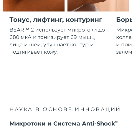
Advanced pore care essentials
For healthy hair
Ожидаемая дата доставки
18% PAP
Гибралтар
Косметика
Для мужчин
8/12/26
Тонус, лифтинг, контуринг
Бор
Ожидаемая дата доставки
Греция
8/8/26
BEAR™ 2 использует микротоки до
Микро
680 мкА и тонизирует 69 мышц
колла
Ожидаемая дата доставки
Гонконг (САР)
лица и шеи, улучшает контур и
и пом
8/9/26
Купить
подтягивает кожу.
залом
Ожидаемая дата доставки
Венгрия
8/8/26
FOREO APP
Ожидаемая дата доставки
Исландия
8/9/26
ПОДРОБНЕЕ
Ожидаемая дата доставки
Индонезия
8/6/26
НАУКА В ОСНОВЕ ИННОВАЦИЙ
Ожидаемая дата доставки
Ирландия
8/8/26
Микротоки и Система Anti-Shock
TM
Ожидаемая дата доставки
о-в Мэн