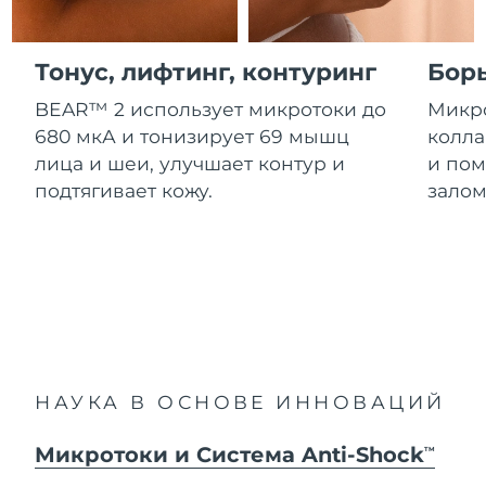
Advanced pore care essentials
For healthy hair
Ожидаемая дата доставки
18% PAP
Гибралтар
Косметика
Для мужчин
8/15/26
Тонус, лифтинг, контуринг
Бор
Ожидаемая дата доставки
Греция
8/11/26
BEAR™ 2 использует микротоки до
Микро
680 мкА и тонизирует 69 мышц
колла
Ожидаемая дата доставки
Гонконг (САР)
лица и шеи, улучшает контур и
и пом
8/12/26
Купить
подтягивает кожу.
залом
Ожидаемая дата доставки
Венгрия
8/11/26
FOREO APP
Ожидаемая дата доставки
Исландия
8/12/26
ПОДРОБНЕЕ
Ожидаемая дата доставки
Индонезия
8/9/26
НАУКА В ОСНОВЕ ИННОВАЦИЙ
Ожидаемая дата доставки
Ирландия
8/11/26
Микротоки и Система Anti-Shock
TM
Ожидаемая дата доставки
о-в Мэн