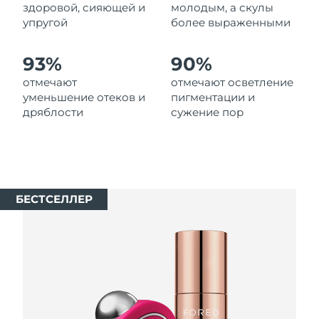
8/12/26
здоровой, сияющей и
молодым, а скулы
упругой
более выраженными
Ожидаемая дата доставки
Нидерланды
8/11/26
93%
90%
Ожидаемая дата доставки
отмечают
отмечают осветление
Новая Зеландия
8/11/26
уменьшение отеков и
пигментации и
дряблости
сужение пор
Ожидаемая дата доставки
Норвегия
8/11/26
Ожидаемая дата доставки
Оман
8/14/26
БЕСТСЕЛЛЕР
Ожидаемая дата доставки
Филиппины
8/14/26
Ожидаемая дата доставки
Польша
8/12/26
Ожидаемая дата доставки
Португалия
8/11/26