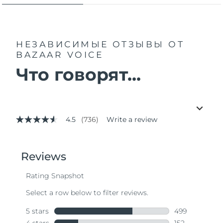
НЕЗАВИСИМЫЕ ОТЗЫВЫ
ОТ
BAZAAR VOICE
Что говорят...
4.5
(736)
Write a review
4.5
out
of
5
stars,
average
rating
value.
Read
736
Reviews.
Same
page