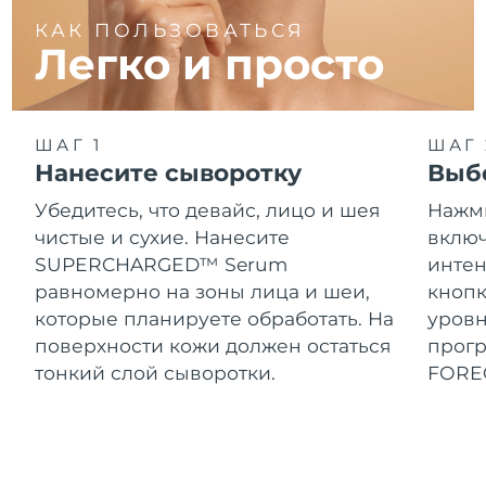
КАК ПОЛЬЗОВАТЬСЯ
Легко и просто
ШАГ 1
ШАГ 
Нанесите сыворотку
Выб
Убедитесь, что девайс, лицо и шея
Нажми
чистые и сухие. Нанесите
включ
SUPERCHARGED™ Serum
интен
равномерно на зоны лица и шеи,
кнопк
которые планируете обработать. На
уровн
поверхности кожи должен остаться
прог
тонкий слой сыворотки.
FORE