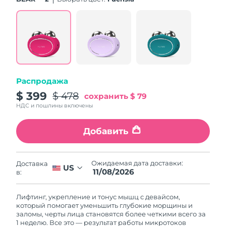
Словакия
8/11/26
Ожидаемая дата доставки
Словения
8/11/26
Южно-Африканская
Ожидаемая дата доставки
Республика
8/19/26
Распродажа
Ожидаемая дата доставки
$ 399
$ 478
Республика Корея
сохранить
$ 79
8/13/26
НДС и пошлины включены
Ожидаемая дата доставки
Испания
8/11/26
Добавить
Ожидаемая дата доставки
Швеция
8/11/26
Ожидаемая дата доставки:
Доставка
US
11/08/2026
в:
Ожидаемая дата доставки
Швейцария
8/11/26
Лифтинг, укрепление и тонус мышц с девайсом,
который помогает уменьшить глубокие морщины и
Ожидаемая дата доставки
заломы, черты лица становятся более четкими всего за
Тайвань
8/16/26
1 неделю. Все это — результат работы микротоков