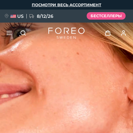
Перейти
ПОСМОТРИ ВЕСЬ АССОРТИМЕНТ
к
основному
содержанию
US
8/12/26
БЕСТСЕЛЛЕРЫ
НОВИНКА
Войти
Язык
BREAKING NEWS
Профиль пользователя
English
Deutsch
Español
Мои приборы
FAQ™ Pure Beauty-Tech Elixir
Français
Italiano
Português
Мои заказы
Polski
Svenska
Русский
Türkçe
简体中文
繁體中文
Мои адреса
issa™ Teeth Whitening Set
Мои подписки