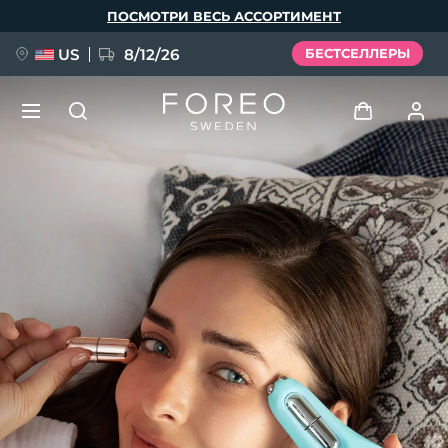
Перейти
ПОСМОТРИ ВЕСЬ АССОРТИМЕНТ
к
основному
содержанию
US
8/12/26
БЕСТСЕЛЛЕРЫ
НОВИНКА
Войти
Язык
BREAKING NEWS
Профиль пользователя
English
Deutsch
Español
Мои приборы
FAQ™ Pure Beauty-Tech Elixir
Français
Italiano
Português
Мои заказы
Polski
Svenska
Русский
Türkçe
简体中文
繁體中文
Мои адреса
issa™ Teeth Whitening Set
Мои подписки