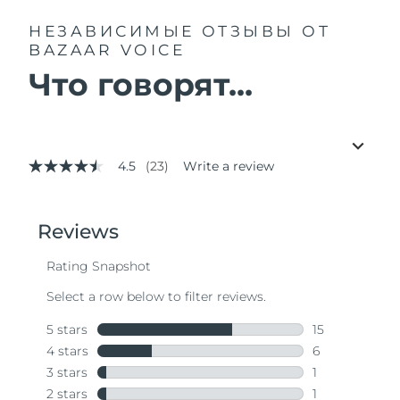
НЕЗАВИСИМЫЕ ОТЗЫВЫ
ОТ
BAZAAR VOICE
Что говорят...
4.5
(23)
Write a review
4.5
out
of
5
stars,
average
rating
value.
Read
23
Reviews.
Same
page
link.