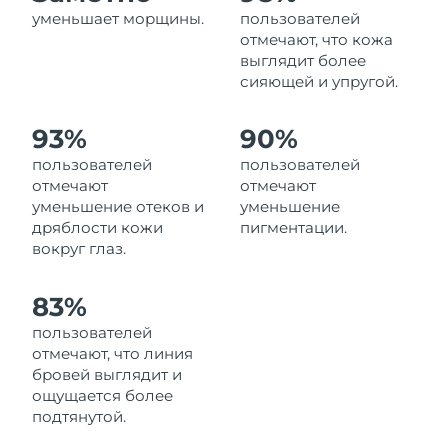
Ожидаемая дата доставки
уменьшает морщины.
пользователей
Ливан
8/12/26
отмечают, что кожа
выглядит более
Ожидаемая дата доставки
сияющей и упругой.
Литва
8/11/26
93%
90%
Ожидаемая дата доставки
Люксембург
8/11/26
пользователей
пользователей
отмечают
отмечают
Ожидаемая дата доставки
Макао (САР)
уменьшение отеков и
уменьшение
8/13/26
дряблости кожи
пигментации.
вокруг глаз.
Ожидаемая дата доставки
Малайзия
8/14/26
83%
Ожидаемая дата доставки
Мальта
пользователей
8/11/26
отмечают, что линия
бровей выглядит и
Ожидаемая дата доставки
Мексика
8/15/26
ощущается более
подтянутой.
Ожидаемая дата доставки
Монако