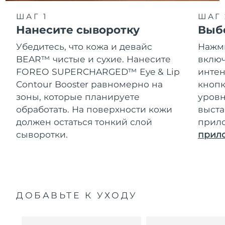
ШАГ 1
ШАГ 
Нанесите сыворотку
Выб
Убедитесь, что кожа и девайс
Нажми
BEAR™ чистые и сухие. Нанесите
включ
FOREO SUPERCHARGED™ Eye & Lip
интен
Contour Booster равномерно на
кнопк
зоны, которые планируете
уровн
обработать. На поверхности кожи
выста
должен остаться тонкий слой
прил
сыворотки.
прил
ДОБАВЬТЕ К УХОДУ