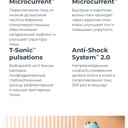
Microcurrent
Microcurrent
Переключение тока от
Быстрые и короткие
низкой до высокой
волны тока проходят
частоты бережно
через верхние слои
стимулирует мышцы,
кожи, улучшают тон и
обеспечивают
повышают упругость.
натуральный лифтинг и
улучшает структуру
лица.
T-Sonic
Anti-Shock
TM
pulsations
System
2.0
TM
Выбирайте из 5 техник
Непревзойденная
массажа:
скорость измерения
лимфодренажный,
уровня влаги в коже и
глубокотканный,
сопротивления току.
Шиацу, рефлекторный
200 раз в секунду!
и массаж триггерных
точек.