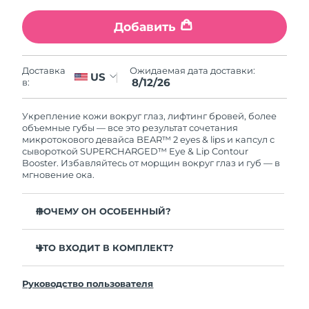
Словакия
8/11/26
Добавить
Ожидаемая дата доставки
Словения
8/11/26
Ожидаемая дата доставки:
Доставка
US
Южно-Африканская
Ожидаемая дата доставки
8/12/26
в:
Республика
8/19/26
Укрепление кожи вокруг глаз, лифтинг бровей, более
Ожидаемая дата доставки
объемные губы — все это результат сочетания
Республика Корея
8/13/26
микротокового девайса BEAR™ 2 eyes & lips и капсул с
сывороткой SUPERCHARGED™ Eye & Lip Contour
Booster. Избавляйтесь от морщин вокруг глаз и губ — в
Ожидаемая дата доставки
Испания
мгновение ока.
8/11/26
Ожидаемая дата доставки
ПОЧЕМУ ОН ОСОБЕННЫЙ?
Швеция
8/11/26
Клинически доказано: заметное уменьшение
мелких морщин за 1 неделю.
ЧТО ВХОДИТ В КОМПЛЕКТ?
Ожидаемая дата доставки
Швейцария
8/11/26
2 инновационных режима миротоков: Advanced
BEAR™ 2 eyes & lips
Microcurrent™ и Lifting Microcurrent™.
Руководство пользователя
SUPERCHARGED™ Eye & Lip Contour Booster
Ожидаемая дата доставки
Противовоспалительный кофеин снимает отечность
Тайвань
8/16/26
и подтягивает кожу.
Многоразовая капсула для сыворотки