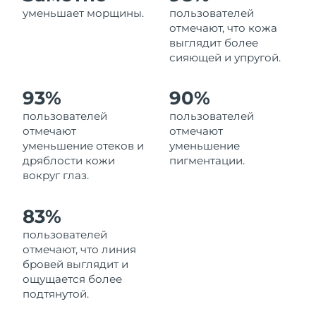
Ожидаемая дата доставки
уменьшает морщины.
пользователей
Ливан
8/10/26
отмечают, что кожа
выглядит более
Ожидаемая дата доставки
сияющей и упругой.
Литва
8/9/26
93%
90%
Ожидаемая дата доставки
Люксембург
8/9/26
пользователей
пользователей
отмечают
отмечают
Ожидаемая дата доставки
Макао (САР)
уменьшение отеков и
уменьшение
8/11/26
дряблости кожи
пигментации.
вокруг глаз.
Ожидаемая дата доставки
Малайзия
8/12/26
83%
Ожидаемая дата доставки
Мальта
пользователей
8/9/26
отмечают, что линия
бровей выглядит и
Ожидаемая дата доставки
Мексика
8/13/26
ощущается более
подтянутой.
Ожидаемая дата доставки
Монако