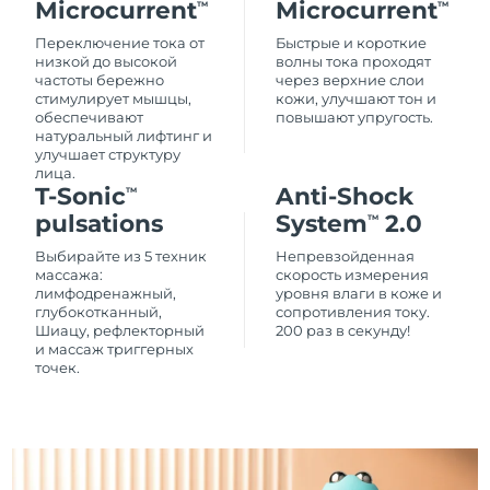
Microcurrent
Microcurrent
TM
TM
Переключение тока от
Быстрые и короткие
низкой до высокой
волны тока проходят
частоты бережно
через верхние слои
стимулирует мышцы,
кожи, улучшают тон и
обеспечивают
повышают упругость.
натуральный лифтинг и
улучшает структуру
лица.
T-Sonic
Anti-Shock
TM
pulsations
System
2.0
TM
Выбирайте из 5 техник
Непревзойденная
массажа:
скорость измерения
лимфодренажный,
уровня влаги в коже и
глубокотканный,
сопротивления току.
Шиацу, рефлекторный
200 раз в секунду!
и массаж триггерных
точек.