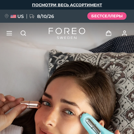
Перейти
ПОСМОТРИ ВЕСЬ АССОРТИМЕНТ
к
основному
содержанию
US
8/10/26
БЕСТСЕЛЛЕРЫ
НОВИНКА
Войти
Язык
BREAKING NEWS
Профиль пользователя
English
Deutsch
Español
Мои приборы
FAQ™ Pure Beauty-Tech Elixir
Français
Italiano
Português
Мои заказы
Polski
Svenska
Русский
Türkçe
简体中文
繁體中文
Мои адреса
issa™ Teeth Whitening Set
Мои подписки