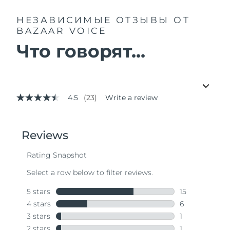
НЕЗАВИСИМЫЕ ОТЗЫВЫ
ОТ
BAZAAR VOICE
Что говорят...
4.5
(23)
Write a review
4.5
out
of
5
stars,
average
rating
value.
Read
23
Reviews.
Same
page
link.