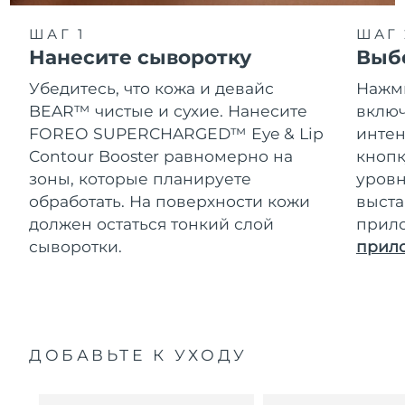
ШАГ 1
ШАГ 
Нанесите сыворотку
Выб
Убедитесь, что кожа и девайс
Нажми
BEAR™ чистые и сухие. Нанесите
включ
FOREO SUPERCHARGED™ Eye & Lip
интен
Contour Booster равномерно на
кнопк
зоны, которые планируете
уровн
обработать. На поверхности кожи
выста
должен остаться тонкий слой
прил
сыворотки.
прил
ДОБАВЬТЕ К УХОДУ