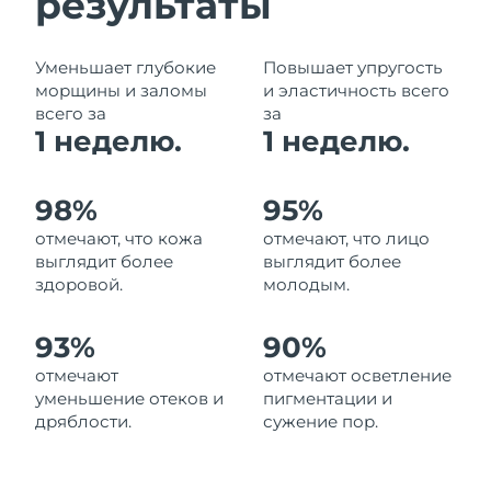
результаты
Ожидаемая дата доставки
Ливан
09.08.26
Уменьшает глубокие
Повышает упругость
Ожидаемая дата доставки
морщины и заломы
и эластичность всего
Литва
08.08.26
всего за
за
1 неделю.
1 неделю.
Ожидаемая дата доставки
Люксембург
08.08.26
98%
95%
Ожидаемая дата доставки
Макао (САР)
10.08.26
отмечают, что кожа
отмечают, что лицо
выглядит более
выглядит более
Ожидаемая дата доставки
здоровой.
молодым.
Малайзия
11.08.26
93%
90%
Ожидаемая дата доставки
Мальта
08.08.26
отмечают
отмечают осветление
уменьшение отеков и
пигментации и
Ожидаемая дата доставки
Мексика
дряблости.
сужение пор.
12.08.26
Ожидаемая дата доставки
Монако