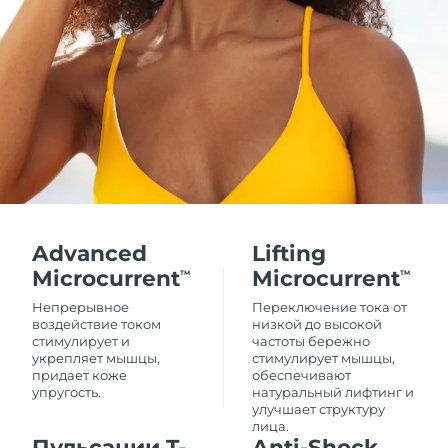
Advanced
Lifting
Microcurrent
Microcurrent
TM
TM
Непрерывное
Переключение тока от
воздействие током
низкой до высокой
стимулирует и
частоты бережно
укрепляет мышцы,
стимулирует мышцы,
придает коже
обеспечивают
упругость.
натуральный лифтинг и
улучшает структуру
лица.
Пульсации T-
Anti-Shock