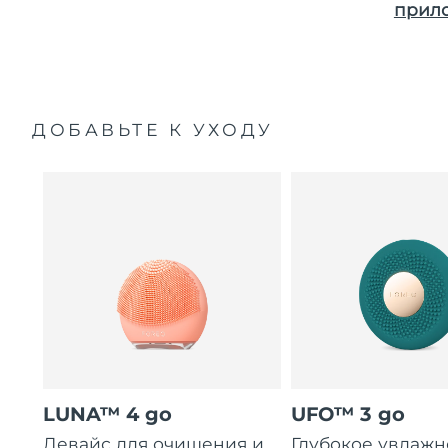
прил
ДОБАВЬТЕ К УХОДУ
LUNA™ 4 go
UFO™ 3 go
Девайс для очищения и
Глубокое увлаж