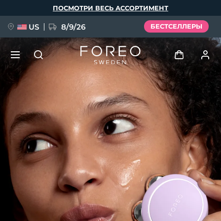
Перейти
ПОСМОТРИ ВЕСЬ АССОРТИМЕНТ
к
основному
содержанию
US
8/9/26
БЕСТСЕЛЛЕРЫ
НОВИНКА
Войти
Язык
BREAKING NEWS
Профиль пользователя
English
Deutsch
Español
Мои приборы
FAQ™ Pure Beauty-Tech Elixir
Français
Italiano
Português
Мои заказы
Polski
Svenska
Русский
Türkçe
简体中文
繁體中文
Мои адреса
issa™ Teeth Whitening Set
Мои подписки