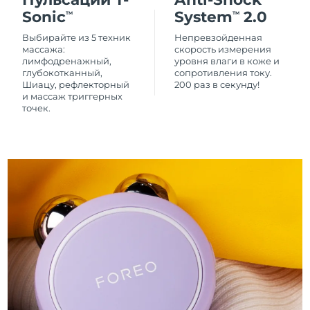
Sonic
System
2.0
TM
TM
Выбирайте из 5 техник
Непревзойденная
массажа:
скорость измерения
лимфодренажный,
уровня влаги в коже и
глубокотканный,
сопротивления току.
Шиацу, рефлекторный
200 раз в секунду!
и массаж триггерных
точек.