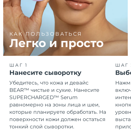
КАК ПОЛЬЗОВАТЬСЯ
Легко и просто
ШАГ 1
ШАГ 
Нанесите сыворотку
Выб
Убедитесь, что кожа и девайс
Нажми
BEAR™ чистые и сухие. Нанесите
включ
SUPERCHARGED™ Serum
интен
равномерно на зоны лица и шеи,
кнопк
которые планируете обработать. На
уровн
поверхности кожи должен остаться
выста
тонкий слой сыворотки.
прил