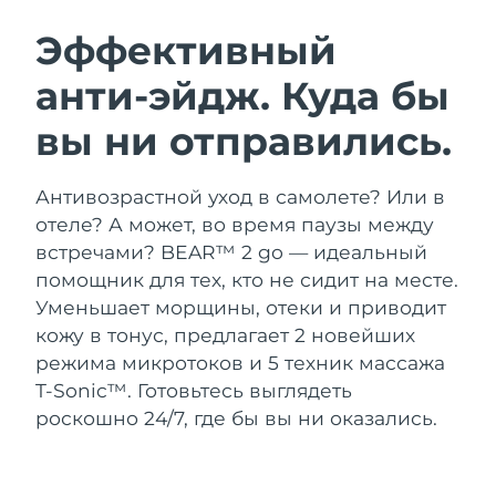
ШВЕДСКИЙ УХОД ЗА КОЖЕЙ
Эффективный
анти-эйдж. Куда бы
Ожидаемая дата доставки
Австралия
11.08.26
вы ни отправились.
Очищение кожи
Лифтинг
Ожидаемая дата доставки
Австрия
LUNA™ 4 набор
BEAR™ 2 набор
08.08.26
Антивозрастной уход в самолете? Или в
Anti-aging massage
Microcurrent toning
отеле? А может, во время паузы между
Ожидаемая дата доставки
Бахрейн
09.08.26
встречами? BEAR™ 2 go — идеальный
Увлажнение
Забота о полости рта
помощник для тех, кто не сидит на месте.
LUNA™ 4 Plus
BEAR™ 2 go
Ожидаемая дата доставки
Бельгия
UFO™ 3 набор
issa™ 4
Уменьшает морщины, отеки и приводит
08.08.26
Massage, LED heating
Microcurrent toning on-the-go
FAQ™ АНТИВОЗРАСТНОЙ УХОД
кожу в тонус, предлагает 2 новейших
Deep facial hydration
Hybrid silicone sonic toothbrush
Ожидаемая дата доставки
режима микротоков и 5 техник массажа
Бермудские о-ва
14.08.26
NEW
T-Sonic™. Готовьтесь выглядеть
LUNA™ 4 Men
BEAR™ 2 eyes & lips
UFO™ 3 LED
issa™ 4 plus
роскошно 24/7, где бы вы ни оказались.
For men, anti-aging massage
Microcurrent line smoothing device
Босния и
Ожидаемая дата доставки
Near-infrared and red light therapy
Smart hybrid silicone sonic toothbrush
Герцеговина
11.08.26
device
Омоложение
LED-процедуры