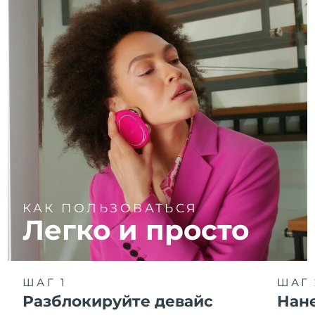
КАК ПОЛЬЗОВАТЬСЯ
Легко и просто
ШАГ 1
ШАГ 
Разблокируйте девайс
Нан