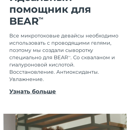
помощник для
Ожидаемая дата доставки
Таиланд
8/14/26
BEAR
TM
Ожидаемая дата доставки
Турция
8/11/26
Все микротоковые девайсы необходимо
использовать с проводящими гелями,
Ожидаемая дата доставки
ОАЭ
8/11/26
поэтому мы создали сыворотку
специально для BEAR
. Со скваланом и
TM
Ожидаемая дата доставки
Великобритания
гиалуроновой кислотой.
8/10/26
Восстановление. Антиоксиданты.
Увлажнение.
Соединенные
Ожидаемая дата доставки
Штаты
8/11/26
Узнать больше
Ожидаемая дата доставки
Узбекистан
8/15/26
Ожидаемая дата доставки
Вьетнам
8/16/26