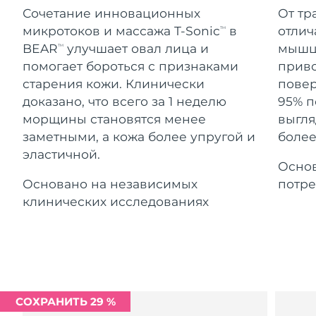
Advanced pore care essentials
For healthy hair
Ожидаемая дата доставки
Сочетание инновационных
От тр
18% PAP
Гибралтар
Косметика
Для мужчин
8/14/26
микротоков и массажа T-Sonic
в
отлич
TM
BEAR
улучшает овал лица и
мышцы
TM
Ожидаемая дата доставки
Греция
8/10/26
помогает бороться с признаками
приво
старения кожи. Клинически
повер
Ожидаемая дата доставки
Гонконг (САР)
доказано, что всего за 1 неделю
95% п
8/11/26
Купить
морщины становятся менее
выгля
заметными, а кожа более упругой и
более
Ожидаемая дата доставки
Венгрия
8/10/26
эластичной.
Основ
FOREO APP
Ожидаемая дата доставки
Основано на независимых
потре
Исландия
8/11/26
ПОДРОБНЕЕ
клинических исследованиях
Ожидаемая дата доставки
Индонезия
8/8/26
Ожидаемая дата доставки
Ирландия
8/10/26
СОХРАНИТЬ 29 %
Ожидаемая дата доставки
о-в Мэн