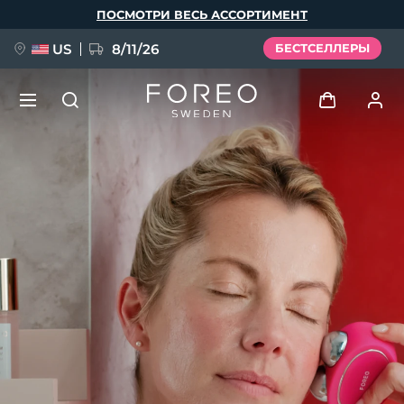
Перейти
ПОСМОТРИ ВЕСЬ АССОРТИМЕНТ
к
основному
содержанию
US
8/11/26
БЕСТСЕЛЛЕРЫ
НОВИНКА
Войти
Язык
BREAKING NEWS
Профиль пользователя
English
Deutsch
Español
Мои приборы
FAQ™ Pure Beauty-Tech Elixir
Français
Italiano
Português
Мои заказы
Polski
Svenska
Русский
Türkçe
简体中文
繁體中文
Мои адреса
issa™ Teeth Whitening Set
Мои подписки