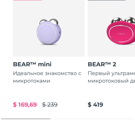
Ожидаемая дата доставки
Пуэрто-Рико
8/12/26
Ожидаемая дата доставки
Катар
8/11/26
Ожидаемая дата доставки
Реюньон
8/15/26
Ожидаемая дата доставки
Румыния
BEAR™ mini
BEAR™ 2
8/10/26
Идеальное знакомство с
Первый ультра
Ожидаемая дата доставки
микротоками
микротоковый д
Россия
8/18/26
Ожидаемая дата доставки
Саудовская Аравия
8/11/26
$ 169,69
$ 239
$ 419
Ожидаемая дата доставки
Сингапур
8/12/26
Ожидаемая дата доставки