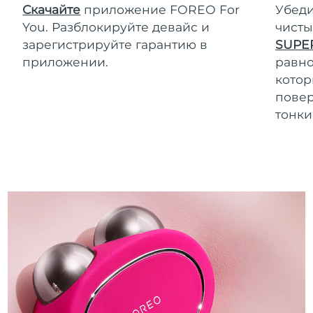
Скачайте
приложение FOREO For
Убеди
You. Разблокируйте девайс и
чисты
зарегистрируйте гарантию в
SUPE
приложении.
равно
котор
повер
тонки