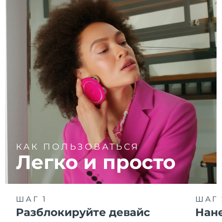
КАК ПОЛЬЗОВАТЬСЯ
Легко и просто
ШАГ 1
ШАГ 
Разблокируйте девайс
Нан