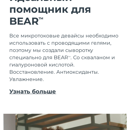
помощник для
Ожидаемая дата доставки
Таиланд
8/16/26
BEAR
TM
Ожидаемая дата доставки
Турция
8/13/26
Все микротоковые девайсы необходимо
использовать с проводящими гелями,
Ожидаемая дата доставки
ОАЭ
8/13/26
поэтому мы создали сыворотку
специально для BEAR
. Со скваланом и
TM
Ожидаемая дата доставки
Великобритания
гиалуроновой кислотой.
8/12/26
Восстановление. Антиоксиданты.
Увлажнение.
Соединенные
Ожидаемая дата доставки
Штаты
8/13/26
Узнать больше
Ожидаемая дата доставки
Узбекистан
8/17/26
Ожидаемая дата доставки
Вьетнам
8/18/26