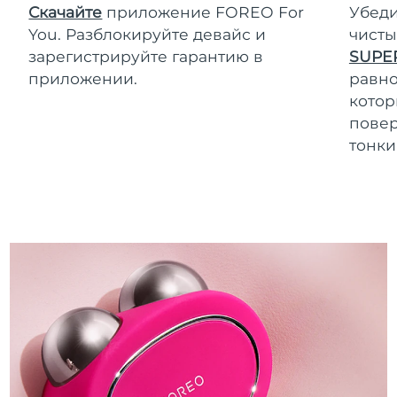
Скачайте
приложение FOREO For
Убеди
You. Разблокируйте девайс и
чисты
зарегистрируйте гарантию в
SUPE
приложении.
равно
котор
повер
тонки