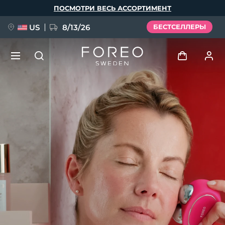
Перейти
ПОСМОТРИ ВЕСЬ АССОРТИМЕНТ
к
основному
содержанию
US
8/13/26
БЕСТСЕЛЛЕРЫ
НОВИНКА
Войти
Язык
BREAKING NEWS
Профиль пользователя
English
Deutsch
Español
Мои приборы
FAQ™ Pure Beauty-Tech Elixir
Français
Italiano
Português
Мои заказы
Polski
Svenska
Русский
Türkçe
简体中文
繁體中文
Мои адреса
issa™ Teeth Whitening Set
Мои подписки