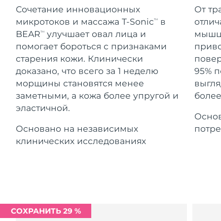
Advanced pore care essentials
For healthy hair
Ожидаемая дата доставки
Сочетание инновационных
От тр
18% PAP
Гибралтар
Косметика
Для мужчин
8/16/26
микротоков и массажа T-Sonic
в
отлич
TM
BEAR
улучшает овал лица и
мышцы
TM
Ожидаемая дата доставки
Греция
8/12/26
помогает бороться с признаками
приво
старения кожи. Клинически
повер
Ожидаемая дата доставки
Гонконг (САР)
доказано, что всего за 1 неделю
95% п
8/13/26
Купить
морщины становятся менее
выгля
заметными, а кожа более упругой и
более
Ожидаемая дата доставки
Венгрия
8/12/26
эластичной.
Основ
FOREO APP
Ожидаемая дата доставки
Основано на независимых
потре
Исландия
8/13/26
ПОДРОБНЕЕ
клинических исследованиях
Ожидаемая дата доставки
Индонезия
8/10/26
Ожидаемая дата доставки
Ирландия
8/12/26
СОХРАНИТЬ 29 %
Ожидаемая дата доставки
о-в Мэн