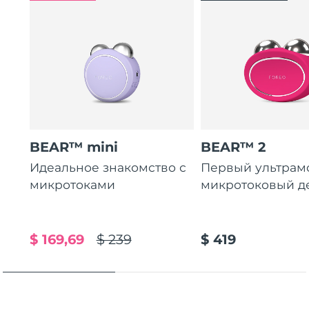
Ожидаемая дата доставки
Пуэрто-Рико
8/14/26
Ожидаемая дата доставки
Катар
8/13/26
Ожидаемая дата доставки
Реюньон
8/17/26
Ожидаемая дата доставки
Румыния
BEAR™ mini
BEAR™ 2
8/12/26
Идеальное знакомство с
Первый ультра
Ожидаемая дата доставки
микротоками
микротоковый д
Россия
8/20/26
Ожидаемая дата доставки
Саудовская Аравия
8/13/26
$ 169,69
$ 239
$ 419
Ожидаемая дата доставки
Сингапур
8/14/26
Ожидаемая дата доставки