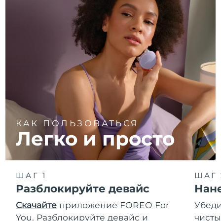
КАК ПОЛЬЗОВАТЬСЯ
Легко и просто
ШАГ 1
ШАГ 
Разблокируйте девайс
Нан
Скачайте
приложение FOREO For
Убеди
You. Разблокируйте девайс и
чисты