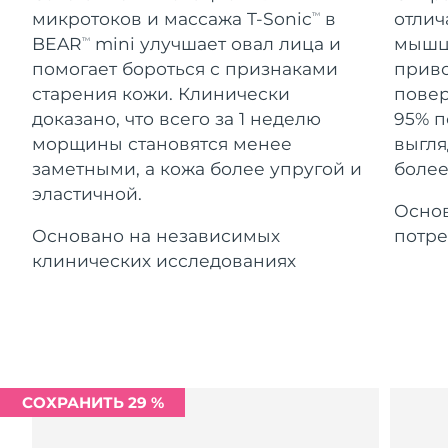
Advanced pore care essentials
For healthy hair
Ожидаемая дата доставки
микротоков и массажа T-Sonic
в
отлич
18% PAP
TM
Гибралтар
Косметика
Для мужчин
8/14/26
BEAR
mini улучшает овал лица и
мышцы
TM
помогает бороться с признаками
приво
Ожидаемая дата доставки
Греция
8/10/26
старения кожи. Клинически
повер
доказано, что всего за 1 неделю
95% п
Ожидаемая дата доставки
Гонконг (САР)
морщины становятся менее
выгля
8/11/26
Купить
заметными, а кожа более упругой и
более
эластичной.
Ожидаемая дата доставки
Венгрия
Основ
8/10/26
Основано на независимых
потре
FOREO APP
Ожидаемая дата доставки
клинических исследованиях
Исландия
8/11/26
ПОДРОБНЕЕ
Ожидаемая дата доставки
Индонезия
8/8/26
Ожидаемая дата доставки
Ирландия
8/10/26
СОХРАНИТЬ 29 %
Ожидаемая дата доставки
о-в Мэн