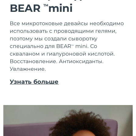
BEAR
mini
TM
Ожидаемая дата доставки
Таиланд
8/14/26
Все микротоковые девайсы необходимо
Ожидаемая дата доставки
Турция
использовать с проводящими гелями,
8/11/26
поэтому мы создали сыворотку
специально для BEAR
mini. Со
Ожидаемая дата доставки
TM
ОАЭ
8/11/26
скваланом и гиалуроновой кислотой.
Восстановление. Антиоксиданты.
Ожидаемая дата доставки
Великобритания
Увлажнение.
8/10/26
Узнать больше
Соединенные
Ожидаемая дата доставки
Штаты
8/11/26
Ожидаемая дата доставки
Узбекистан
8/15/26
Ожидаемая дата доставки
Вьетнам
8/16/26