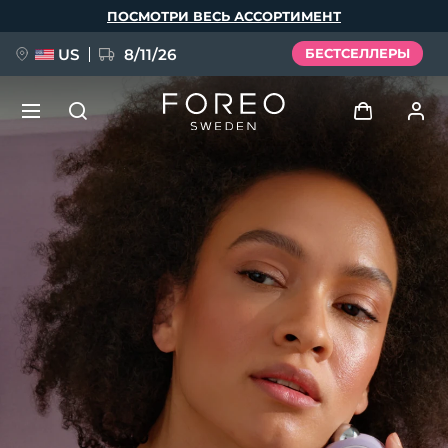
Перейти
ПОСМОТРИ ВЕСЬ АССОРТИМЕНТ
к
основному
содержанию
US
8/11/26
БЕСТСЕЛЛЕРЫ
НОВИНКА
Войти
Язык
BREAKING NEWS
Профиль пользователя
English
Deutsch
Español
Мои приборы
FAQ™ Pure Beauty-Tech Elixir
Français
Italiano
Português
Мои заказы
Polski
Svenska
Русский
Türkçe
简体中文
繁體中文
Мои адреса
issa™ Teeth Whitening Set
Мои подписки