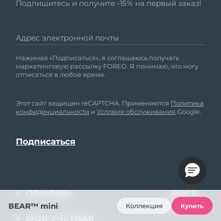
Подпишитесь и получите -15% на первый заказ!
Адрес электронной почты
Нажимая «Подписаться», я соглашаюсь получать
маркетинговую рассылку FOREO. Я понимаю, что могу
отписаться в любое время.
Этот сайт защищен reCAPTCHA. Применяются
Политика
конфиденциальности
и
Условия обслуживания
Google.
ПОМОЩЬ
МЫ В
СОЦСЕТЯХ
BEAR™ mini
Коллекция
Купить
Свяжитесь с нами
МОЯ УЧЁТНАЯ