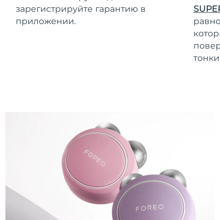
зарегистрируйте гарантию в
SUPE
приложении.
равно
котор
повер
тонки