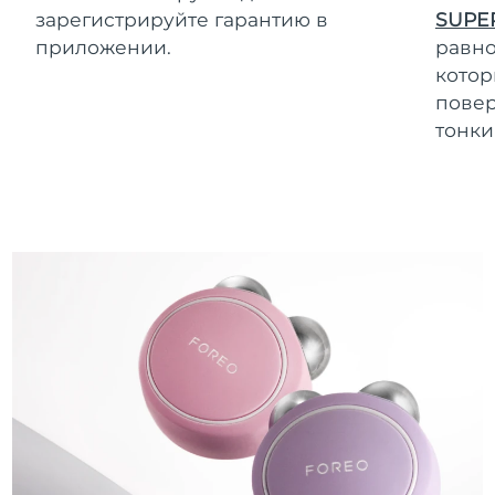
зарегистрируйте гарантию в
SUPE
приложении.
равно
котор
повер
тонки