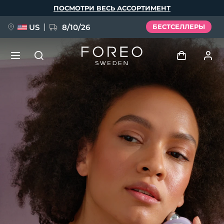
Перейти
ПОСМОТРИ ВЕСЬ АССОРТИМЕНТ
к
основному
содержанию
US
8/10/26
БЕСТСЕЛЛЕРЫ
НОВИНКА
Войти
Язык
BREAKING NEWS
Профиль пользователя
English
Deutsch
Español
Мои приборы
FAQ™ Pure Beauty-Tech Elixir
Français
Italiano
Português
Мои заказы
Polski
Svenska
Русский
Türkçe
简体中文
繁體中文
Мои адреса
issa™ Teeth Whitening Set
Мои подписки