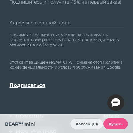
Подпишитесь и получите -15% на первый заказ!
Адрес электронной почты
Нажимая «Подписаться», я соглашаюсь получать
маркетинговую рассылку FOREO. Я понимаю, что могу
отписаться в любое время.
Этот сайт защищен reCAPTCHA. Применяются
Политика
конфиденциальности
и
Условия обслуживания
Google.
ПОМОЩЬ
МЫ В
СОЦСЕТЯХ
BEAR™ mini
Коллекция
Купить
Свяжитесь с нами
МОЯ УЧЁТНАЯ