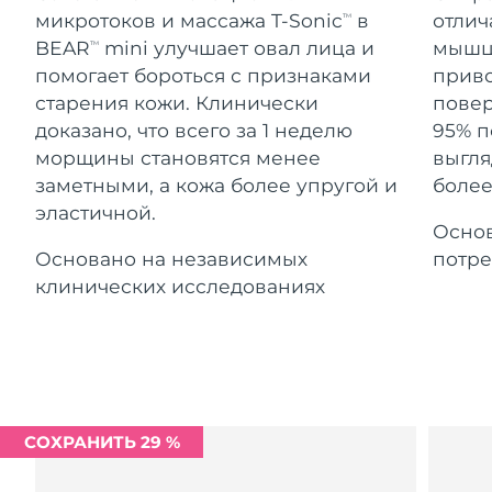
Advanced pore care essentials
For healthy hair
Ожидаемая дата доставки
микротоков и массажа T-Sonic
в
отлич
18% PAP
TM
Гибралтар
Косметика
Для мужчин
8/13/26
BEAR
mini улучшает овал лица и
мышцы
TM
помогает бороться с признаками
приво
Ожидаемая дата доставки
Греция
8/9/26
старения кожи. Клинически
повер
доказано, что всего за 1 неделю
95% п
Ожидаемая дата доставки
Гонконг (САР)
морщины становятся менее
выгля
8/10/26
Купить
заметными, а кожа более упругой и
более
эластичной.
Ожидаемая дата доставки
Венгрия
Основ
8/9/26
Основано на независимых
потре
FOREO APP
Ожидаемая дата доставки
клинических исследованиях
Исландия
8/10/26
ПОДРОБНЕЕ
Ожидаемая дата доставки
Индонезия
8/7/26
Ожидаемая дата доставки
Ирландия
8/9/26
СОХРАНИТЬ 29 %
Ожидаемая дата доставки
о-в Мэн