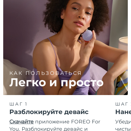
КАК ПОЛЬЗОВАТЬСЯ
Легко и просто
ШАГ 1
ШАГ 
Разблокируйте девайс
Нан
Скачайте
приложение FOREO For
Убеди
You. Разблокируйте девайс и
чисты