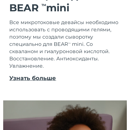
BEAR
mini
TM
Ожидаемая дата доставки
Таиланд
8/13/26
Все микротоковые девайсы необходимо
Ожидаемая дата доставки
Турция
использовать с проводящими гелями,
8/10/26
поэтому мы создали сыворотку
специально для BEAR
mini. Со
Ожидаемая дата доставки
TM
ОАЭ
8/10/26
скваланом и гиалуроновой кислотой.
Восстановление. Антиоксиданты.
Ожидаемая дата доставки
Великобритания
Увлажнение.
8/9/26
Узнать больше
Соединенные
Ожидаемая дата доставки
Штаты
8/10/26
Ожидаемая дата доставки
Узбекистан
8/14/26
Ожидаемая дата доставки
Вьетнам
8/15/26