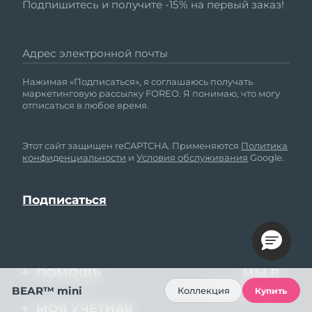
Подпишитесь и получите -15% на первый заказ!
Адрес электронной почты
Нажимая «Подписаться», я соглашаюсь получать
маркетинговую рассылку FOREO. Я понимаю, что могу
отписаться в любое время.
Этот сайт защищен reCAPTCHA. Применяются
Политика
конфиденциальности
и
Условия обслуживания
Google.
ПОМОЩЬ
МЫ В
СОЦСЕТЯХ
BEAR™ mini
Коллекция
Купить
Свяжитесь с нами
МОЯ УЧЁТНАЯ