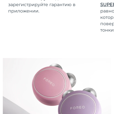
зарегистрируйте гарантию в
SUPE
приложении.
равно
котор
повер
тонки