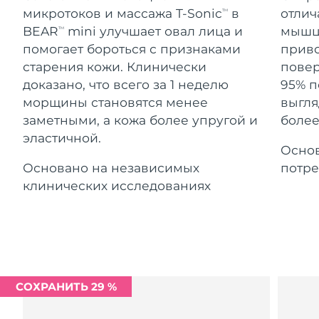
Advanced pore care essentials
For healthy hair
Ожидаемая дата доставки
микротоков и массажа T-Sonic
в
отлич
18% PAP
TM
Гибралтар
Косметика
Для мужчин
8/14/26
BEAR
mini улучшает овал лица и
мышцы
TM
помогает бороться с признаками
приво
Ожидаемая дата доставки
Греция
8/10/26
старения кожи. Клинически
повер
доказано, что всего за 1 неделю
95% п
Ожидаемая дата доставки
Гонконг (САР)
морщины становятся менее
выгля
8/11/26
Купить
заметными, а кожа более упругой и
более
эластичной.
Ожидаемая дата доставки
Венгрия
Основ
8/10/26
Основано на независимых
потре
FOREO APP
Ожидаемая дата доставки
клинических исследованиях
Исландия
8/11/26
ПОДРОБНЕЕ
Ожидаемая дата доставки
Индонезия
8/8/26
Ожидаемая дата доставки
Ирландия
8/10/26
СОХРАНИТЬ 29 %
Ожидаемая дата доставки
о-в Мэн