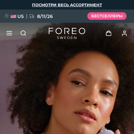
Перейти
ПОСМОТРИ ВЕСЬ АССОРТИМЕНТ
к
основному
содержанию
US
8/11/26
БЕСТСЕЛЛЕРЫ
НОВИНКА
Войти
Язык
BREAKING NEWS
Профиль пользователя
English
Deutsch
Español
Мои приборы
FAQ™ Pure Beauty-Tech Elixir
Français
Italiano
Português
Мои заказы
Polski
Svenska
Русский
Türkçe
简体中文
繁體中文
Мои адреса
issa™ Teeth Whitening Set
Мои подписки