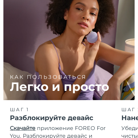
КАК ПОЛЬЗОВАТЬСЯ
Легко и просто
ШАГ 1
ШАГ 
Разблокируйте девайс
Нан
Скачайте
приложение FOREO For
Убеди
You. Разблокируйте девайс и
чисты