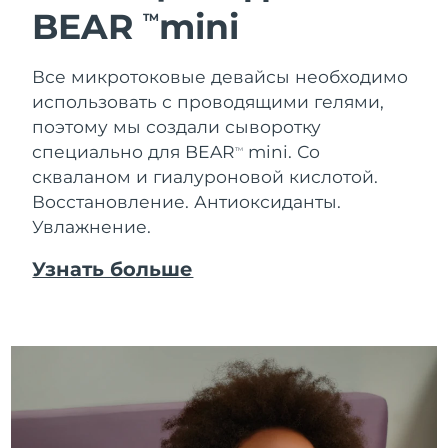
BEAR
mini
TM
Ожидаемая дата доставки
Таиланд
8/14/26
Все микротоковые девайсы необходимо
Ожидаемая дата доставки
Турция
использовать с проводящими гелями,
8/11/26
поэтому мы создали сыворотку
специально для BEAR
mini. Со
Ожидаемая дата доставки
TM
ОАЭ
8/11/26
скваланом и гиалуроновой кислотой.
Восстановление. Антиоксиданты.
Ожидаемая дата доставки
Великобритания
Увлажнение.
8/10/26
Узнать больше
Соединенные
Ожидаемая дата доставки
Штаты
8/11/26
Ожидаемая дата доставки
Узбекистан
8/15/26
Ожидаемая дата доставки
Вьетнам
8/16/26