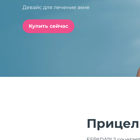
Девайс для лечение акне
issa™ Teeth Whitening Set
Купить сейчас
FAQ™ Dual LED Panel
ПОДАРКИ И НАБОРЫ
Специальные
предложения
БЕСТСЕЛЛЕРЫ
Прицел
ESPADA™ 2 сочетает 