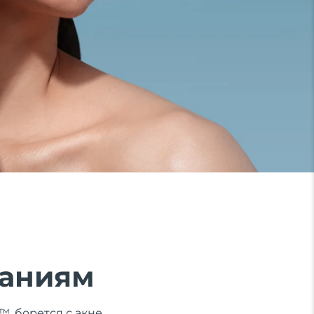
паниям
, борется с акне,