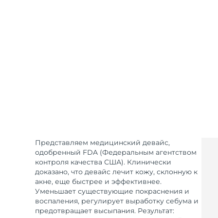
Уход KIWI™
All acne treatment devices
All revitalizing eye massagers
Serum
issa™ Teeth Whitening Gel
Advanced pore care essentials
For healthy hair
18% PAP
Косметика
Для мужчин
Купить
FOREO APP
Представляем медицинский девайс,
одобренный FDA (Федеральным агентством
ПОДРОБНЕЕ
контроля качества США). Клинически
доказано, что девайс лечит кожу, склонную к
акне, еще быстрее и эффективнее.
Уменьшает существующие покраснения и
воспаления, регулирует выработку себума и
предотвращает высыпания. Результат: