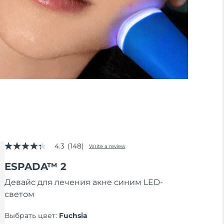
4.3
(148)
Write a review
4.3
out
ESPADA™ 2
of
5
stars,
Девайс для лечения акне синим LED-
average
светом
rating
value.
Read
Выбрать цвет:
Fuchsia
148