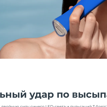
ьный удар по высы
двойную силу синего LED-света и пульсаций T-Sonic™