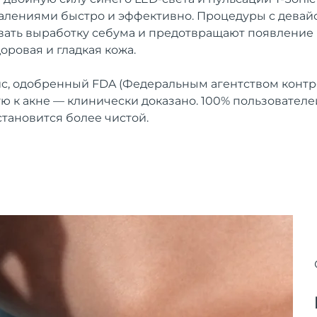
лениями быстро и эффективно. Процедуры с девайс
вать выработку себума и предотвращают появление
доровая и гладкая кожа.
, одобренный FDA (Федеральным агентством контро
ую к акне — клинически доказано. 100% пользовател
становится более чистой.