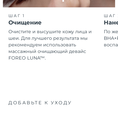
ШАГ 1
ШАГ 
Очищение
Нан
Очистите и высушите кожу лица и
По ж
шеи. Для лучшего результата мы
BHA+P
рекомендуем использовать
воспа
массажный очищающий девайс
FOREO LUNA™.
ДОБАВЬТЕ К УХОДУ