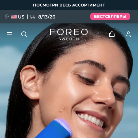
Перейти
ПОСМОТРИ ВЕСЬ АССОРТИМЕНТ
к
основному
содержанию
US
8/13/26
БЕСТСЕЛЛЕРЫ
НОВИНКА
Войти
Язык
BREAKING NEWS
Профиль пользователя
English
Deutsch
Español
Мои приборы
FAQ™ Pure Beauty-Tech Elixir
Français
Italiano
Português
Мои заказы
Polski
Svenska
Русский
Türkçe
简体中文
繁體中文
Мои адреса
issa™ Teeth Whitening Set
Мои подписки