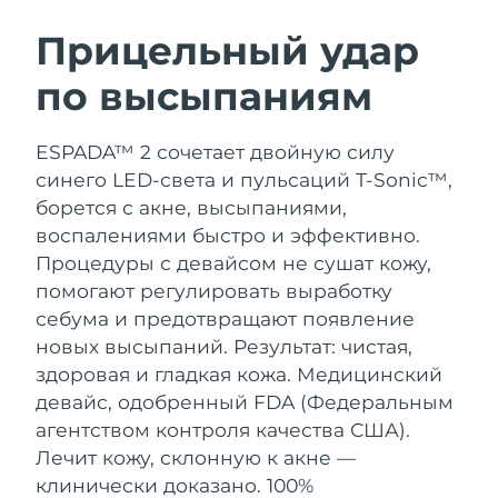
ШВЕДСКИЙ УХОД ЗА КОЖЕЙ
Прицельный удар
по высыпаниям
Ожидаемая дата доставки
Австралия
15/08/2026
Очищение кожи
Лифтинг
ESPADA™ 2 сочетает двойную силу
Ожидаемая дата доставки
Австрия
LUNA™ 4 набор
BEAR™ 2 набор
12/08/2026
синего LED-света и пульсаций T-Sonic™,
Anti-aging massage
Microcurrent toning
борется с акне, высыпаниями,
Ожидаемая дата доставки
Бахрейн
воспалениями быстро и эффективно.
13/08/2026
Процедуры с девайсом не сушат кожу,
Увлажнение
Забота о полости рта
LUNA™ 4 Plus
BEAR™ 2 go
помогают регулировать выработку
Ожидаемая дата доставки
Бельгия
UFO™ 3 набор
issa™ 4
12/08/2026
Massage, LED heating
Microcurrent toning on-the-go
себума и предотвращают появление
FAQ™ АНТИВОЗРАСТНОЙ УХОД
Deep facial hydration
Hybrid silicone sonic toothbrush
новых высыпаний. Результат: чистая,
Ожидаемая дата доставки
Бермудские о-ва
здоровая и гладкая кожа.
Медицинский
18/08/2026
NEW
LUNA™ 4 Men
BEAR™ 2 eyes & lips
девайс, одобренный FDA (Федеральным
UFO™ 3 LED
issa™ 4 plus
For men, anti-aging massage
Microcurrent line smoothing device
Босния и
агентством контроля качества США).
Ожидаемая дата доставки
Near-infrared and red light therapy
Smart hybrid silicone sonic toothbrush
Герцеговина
15/08/2026
Лечит кожу, склонную к акне —
device
Омоложение
LED-процедуры
клинически доказано. 100%