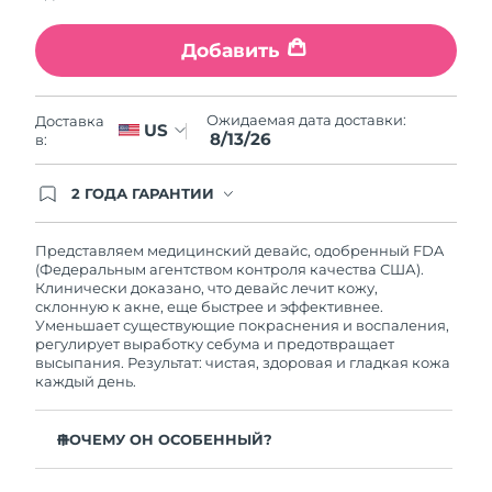
Ожидаемая дата доставки
Ливан
13/08/2026
Добавить
Ожидаемая дата доставки
Литва
12/08/2026
Ожидаемая дата доставки:
Доставка
US
8/13/26
в:
Ожидаемая дата доставки
Люксембург
12/08/2026
2 ГОДА ГАРАНТИИ
Заказ на сайте автоматически покрывается
Ожидаемая дата доставки
Макао (САР)
полным гарантийным обслуживанием FOREO.
14/08/2026
Это означает, что если в течение 2-х лет со дня
Представляем медицинский девайс, одобренный FDA
покупки с продуктом возникнут проблемы,
(Федеральным агентством контроля качества США).
Ожидаемая дата доставки
FOREO заменит его бесплатно.
Клинически доказано, что девайс лечит кожу,
Малайзия
15/08/2026
склонную к акне, еще быстрее и эффективнее.
Уменьшает существующие покраснения и воспаления,
регулирует выработку себума и предотвращает
Ожидаемая дата доставки
Мальта
высыпания. Результат: чистая, здоровая и гладкая кожа
12/08/2026
каждый день.
Ожидаемая дата доставки
Мексика
16/08/2026
ПОЧЕМУ ОН ОСОБЕННЫЙ?
3 из 4 пользователей отмечают заметный результат
Ожидаемая дата доставки
Монако