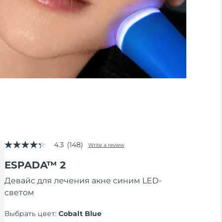
4.3
(148)
Write a review
4.3
out
ESPADA™ 2
of
5
stars,
Девайс для лечения акне синим LED-
average
светом
rating
value.
Read
Выбрать цвет:
Cobalt Blue
148