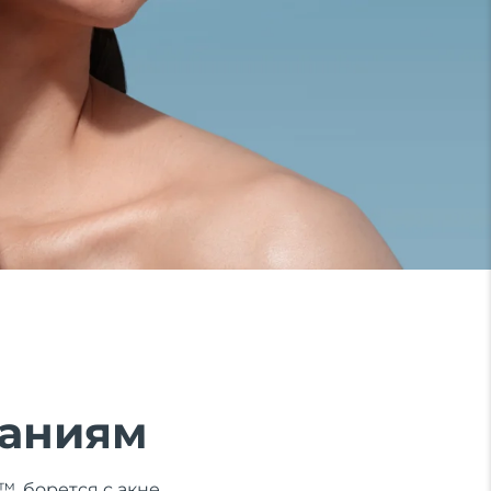
паниям
, борется с акне,