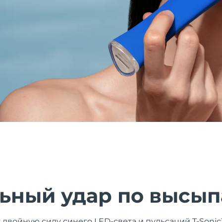
ьный удар по высы
двойную силу синего LED-света и пульсаций T-Sonic™