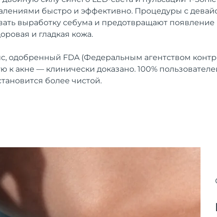
лениями быстро и эффективно. Процедуры с девайс
вать выработку себума и предотвращают появление
доровая и гладкая кожа.
, одобренный FDA (Федеральным агентством контро
ую к акне — клинически доказано. 100% пользовател
становится более чистой.