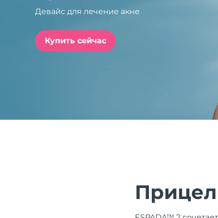
Девайс для лечение акне
issa™ Teeth Whitening Set
Купить сейчас
FAQ™ Dual LED Panel
ПОДАРКИ И НАБОРЫ
Специальные
предложения
БЕСТСЕЛЛЕРЫ
Прицел
ESPADA™ 2 сочетает 