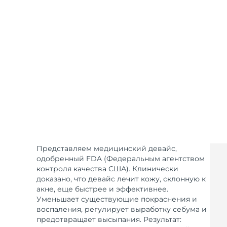
Уход KIWI™
All acne treatment devices
All revitalizing eye massagers
Serum
issa™ Teeth Whitening Gel
Advanced pore care essentials
For healthy hair
18% PAP
Косметика
Для мужчин
Купить
FOREO APP
Представляем медицинский девайс,
одобренный FDA (Федеральным агентством
ПОДРОБНЕЕ
контроля качества США). Клинически
доказано, что девайс лечит кожу, склонную к
акне, еще быстрее и эффективнее.
Уменьшает существующие покраснения и
воспаления, регулирует выработку себума и
предотвращает высыпания. Результат: