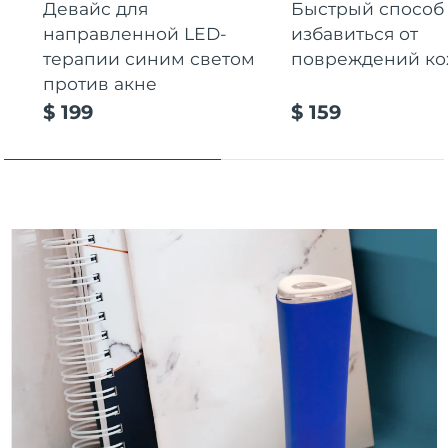
Девайс для
Быстрый способ
Ожидаемая дата доставки
Пуэрто-Рико
направленной LED-
избавиться от
8/10/26
терапии синим светом
повреждений к
Ожидаемая дата доставки
против акне
Катар
8/9/26
$ 199
$ 159
Ожидаемая дата доставки
Реюньон
8/13/26
Ожидаемая дата доставки
Румыния
8/8/26
Ожидаемая дата доставки
Россия
8/16/26
Ожидаемая дата доставки
Саудовская Аравия
8/9/26
Ожидаемая дата доставки
Сингапур
8/10/26
Ожидаемая дата доставки