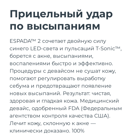
ШВЕДСКИЙ УХОД ЗА КОЖЕЙ
Прицельный удар
по высыпаниям
Ожидаемая дата доставки
Австралия
8/11/26
Очищение кожи
Лифтинг
ESPADA™ 2 сочетает двойную силу
Ожидаемая дата доставки
Австрия
LUNA™ 4 набор
BEAR™ 2 набор
8/8/26
синего LED-света и пульсаций T-Sonic™,
Anti-aging massage
Microcurrent toning
борется с акне, высыпаниями,
Ожидаемая дата доставки
Бахрейн
воспалениями быстро и эффективно.
8/9/26
Процедуры с девайсом не сушат кожу,
Увлажнение
Забота о полости рта
LUNA™ 4 Plus
BEAR™ 2 go
помогают регулировать выработку
Ожидаемая дата доставки
Бельгия
UFO™ 3 набор
issa™ 4
8/8/26
Massage, LED heating
Microcurrent toning on-the-go
себума и предотвращают появление
FAQ™ АНТИВОЗРАСТНОЙ УХОД
Deep facial hydration
Hybrid silicone sonic toothbrush
новых высыпаний. Результат: чистая,
Ожидаемая дата доставки
Бермудские о-ва
здоровая и гладкая кожа.
Медицинский
8/14/26
NEW
LUNA™ 4 Men
BEAR™ 2 eyes & lips
девайс, одобренный FDA (Федеральным
UFO™ 3 LED
issa™ 4 plus
For men, anti-aging massage
Microcurrent line smoothing device
Босния и
агентством контроля качества США).
Ожидаемая дата доставки
Near-infrared and red light therapy
Smart hybrid silicone sonic toothbrush
Герцеговина
8/11/26
Лечит кожу, склонную к акне —
device
Омоложение
LED-процедуры
клинически доказано. 100%