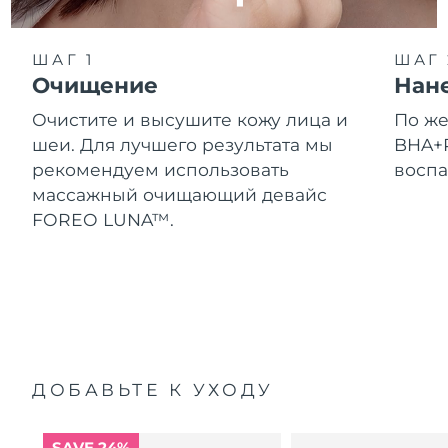
ШАГ 1
ШАГ 
Очищение
Нан
Очистите и высушите кожу лица и
По ж
шеи. Для лучшего результата мы
BHA+P
рекомендуем использовать
воспа
массажный очищающий девайс
FOREO LUNA™.
ДОБАВЬТЕ К УХОДУ
SAVE 24%