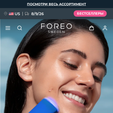
Перейти
ПОСМОТРИ ВЕСЬ АССОРТИМЕНТ
к
основному
содержанию
US
8/9/26
БЕСТСЕЛЛЕРЫ
НОВИНКА
Войти
Язык
BREAKING NEWS
Профиль пользователя
English
Deutsch
Español
Мои приборы
FAQ™ Pure Beauty-Tech Elixir
Français
Italiano
Português
Мои заказы
Polski
Svenska
Русский
Türkçe
简体中文
繁體中文
Мои адреса
issa™ Teeth Whitening Set
Мои подписки