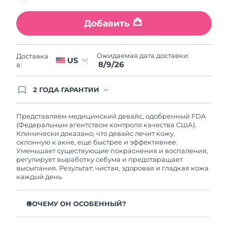
Ожидаемая дата доставки
Ливан
8/9/26
Добавить
Ожидаемая дата доставки
Литва
8/8/26
Ожидаемая дата доставки:
Доставка
US
8/9/26
в:
Ожидаемая дата доставки
Люксембург
8/8/26
2 ГОДА ГАРАНТИИ
Заказ на сайте автоматически покрывается
Ожидаемая дата доставки
Макао (САР)
полным гарантийным обслуживанием FOREO.
8/10/26
Это означает, что если в течение 2-х лет со дня
Представляем медицинский девайс, одобренный FDA
покупки с продуктом возникнут проблемы,
(Федеральным агентством контроля качества США).
Ожидаемая дата доставки
FOREO заменит его бесплатно.
Клинически доказано, что девайс лечит кожу,
Малайзия
8/11/26
склонную к акне, еще быстрее и эффективнее.
Уменьшает существующие покраснения и воспаления,
регулирует выработку себума и предотвращает
Ожидаемая дата доставки
Мальта
высыпания. Результат: чистая, здоровая и гладкая кожа
8/8/26
каждый день.
Ожидаемая дата доставки
Мексика
8/12/26
ПОЧЕМУ ОН ОСОБЕННЫЙ?
3 из 4 пользователей отмечают заметный результат
Ожидаемая дата доставки
Монако