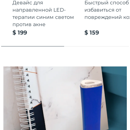
Девайс для
Быстрый способ
Ожидаемая дата доставки
Пуэрто-Рико
направленной LED-
избавиться от
8/10/26
терапии синим светом
повреждений к
Ожидаемая дата доставки
против акне
Катар
8/9/26
$ 199
$ 159
Ожидаемая дата доставки
Реюньон
8/13/26
Ожидаемая дата доставки
Румыния
8/8/26
Ожидаемая дата доставки
Россия
8/16/26
Ожидаемая дата доставки
Саудовская Аравия
8/9/26
Ожидаемая дата доставки
Сингапур
8/10/26
Ожидаемая дата доставки