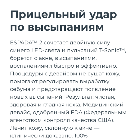
ШВЕДСКИЙ УХОД ЗА КОЖЕЙ
Прицельный удар
по высыпаниям
Ожидаемая дата доставки
Австралия
8/11/26
Очищение кожи
Лифтинг
ESPADA™ 2 сочетает двойную силу
Ожидаемая дата доставки
Австрия
LUNA™ 4 набор
BEAR™ 2 набор
8/8/26
синего LED-света и пульсаций T-Sonic™,
Anti-aging massage
Microcurrent toning
борется с акне, высыпаниями,
Ожидаемая дата доставки
Бахрейн
воспалениями быстро и эффективно.
8/9/26
Процедуры с девайсом не сушат кожу,
Увлажнение
Забота о полости рта
LUNA™ 4 Plus
BEAR™ 2 go
помогают регулировать выработку
Ожидаемая дата доставки
Бельгия
UFO™ 3 набор
issa™ 4
8/8/26
Massage, LED heating
Microcurrent toning on-the-go
себума и предотвращают появление
FAQ™ АНТИВОЗРАСТНОЙ УХОД
Deep facial hydration
Hybrid silicone sonic toothbrush
новых высыпаний. Результат: чистая,
Ожидаемая дата доставки
Бермудские о-ва
здоровая и гладкая кожа.
Медицинский
8/14/26
NEW
LUNA™ 4 Men
BEAR™ 2 eyes & lips
девайс, одобренный FDA (Федеральным
UFO™ 3 LED
issa™ 4 plus
For men, anti-aging massage
Microcurrent line smoothing device
Босния и
агентством контроля качества США).
Ожидаемая дата доставки
Near-infrared and red light therapy
Smart hybrid silicone sonic toothbrush
Герцеговина
8/11/26
Лечит кожу, склонную к акне —
device
Омоложение
LED-процедуры
клинически доказано. 100%