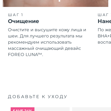
ШАГ 1
ШАГ 
Очищение
Нан
Очистите и высушите кожу лица и
По ж
шеи. Для лучшего результата мы
BHA+P
рекомендуем использовать
воспа
массажный очищающий девайс
FOREO LUNA™.
ДОБАВЬТЕ К УХОДУ
SAVE 24%