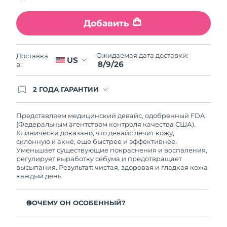
Ожидаемая дата доставки
Ливан
8/9/26
Добавить
Ожидаемая дата доставки
Литва
8/8/26
Ожидаемая дата доставки:
Доставка
US
8/9/26
в:
Ожидаемая дата доставки
Люксембург
8/8/26
2 ГОДА ГАРАНТИИ
Заказ на сайте автоматически покрывается
Ожидаемая дата доставки
Макао (САР)
полным гарантийным обслуживанием FOREO.
8/10/26
Это означает, что если в течение 2-х лет со дня
Представляем медицинский девайс, одобренный FDA
покупки с продуктом возникнут проблемы,
(Федеральным агентством контроля качества США).
Ожидаемая дата доставки
FOREO заменит его бесплатно.
Клинически доказано, что девайс лечит кожу,
Малайзия
8/11/26
склонную к акне, еще быстрее и эффективнее.
Уменьшает существующие покраснения и воспаления,
регулирует выработку себума и предотвращает
Ожидаемая дата доставки
Мальта
высыпания. Результат: чистая, здоровая и гладкая кожа
8/8/26
каждый день.
Ожидаемая дата доставки
Мексика
8/12/26
ПОЧЕМУ ОН ОСОБЕННЫЙ?
3 из 4 пользователей отмечают заметный результат
Ожидаемая дата доставки
Монако