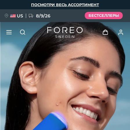
Перейти
ПОСМОТРИ ВЕСЬ АССОРТИМЕНТ
к
основному
содержанию
US
8/9/26
БЕСТСЕЛЛЕРЫ
НОВИНКА
Войти
Язык
BREAKING NEWS
Профиль пользователя
English
Deutsch
Español
Мои приборы
FAQ™ Pure Beauty-Tech Elixir
Français
Italiano
Português
Мои заказы
Polski
Svenska
Русский
Türkçe
简体中文
繁體中文
Мои адреса
issa™ Teeth Whitening Set
Мои подписки