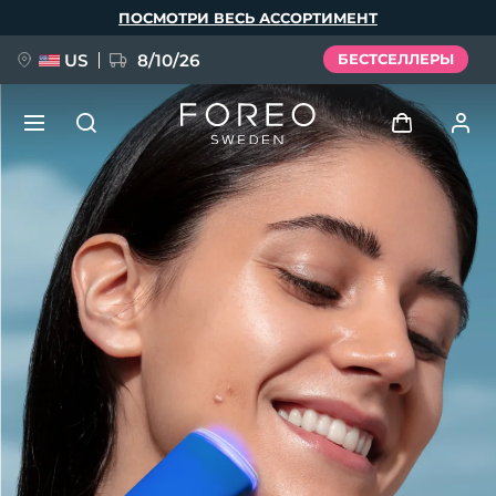
Перейти
ПОСМОТРИ ВЕСЬ АССОРТИМЕНТ
к
основному
содержанию
US
8/10/26
БЕСТСЕЛЛЕРЫ
НОВИНКА
Войти
Язык
BREAKING NEWS
Профиль пользователя
English
Deutsch
Español
Мои приборы
FAQ™ Pure Beauty-Tech Elixir
Français
Italiano
Português
Мои заказы
Polski
Svenska
Русский
Türkçe
简体中文
繁體中文
Мои адреса
issa™ Teeth Whitening Set
Мои подписки