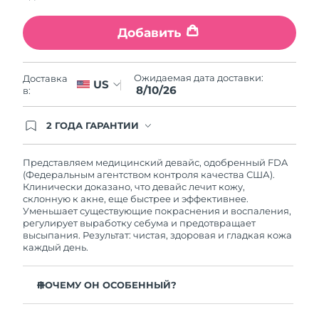
Ожидаемая дата доставки
Ливан
10/8/26
Добавить
Ожидаемая дата доставки
Литва
9/8/26
Ожидаемая дата доставки:
Доставка
US
8/10/26
в:
Ожидаемая дата доставки
Люксембург
9/8/26
2 ГОДА ГАРАНТИИ
Заказ на сайте автоматически покрывается
Ожидаемая дата доставки
Макао (САР)
полным гарантийным обслуживанием FOREO.
11/8/26
Это означает, что если в течение 2-х лет со дня
Представляем медицинский девайс, одобренный FDA
покупки с продуктом возникнут проблемы,
(Федеральным агентством контроля качества США).
Ожидаемая дата доставки
FOREO заменит его бесплатно.
Клинически доказано, что девайс лечит кожу,
Малайзия
12/8/26
склонную к акне, еще быстрее и эффективнее.
Уменьшает существующие покраснения и воспаления,
регулирует выработку себума и предотвращает
Ожидаемая дата доставки
Мальта
высыпания. Результат: чистая, здоровая и гладкая кожа
9/8/26
каждый день.
Ожидаемая дата доставки
Мексика
13/8/26
ПОЧЕМУ ОН ОСОБЕННЫЙ?
3 из 4 пользователей отмечают заметный результат
Ожидаемая дата доставки
Монако