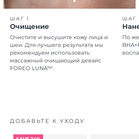
ШАГ 1
ШАГ 
Очищение
Нан
Очистите и высушите кожу лица и
По ж
шеи. Для лучшего результата мы
BHA+P
рекомендуем использовать
воспа
массажный очищающий девайс
FOREO LUNA™.
ДОБАВЬТЕ К УХОДУ
SAVE 24%