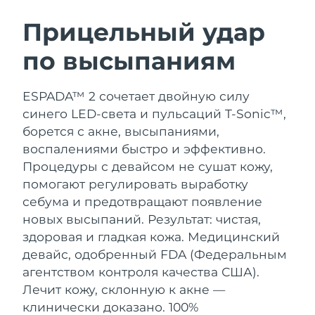
ШВЕДСКИЙ УХОД ЗА КОЖЕЙ
Прицельный удар
по высыпаниям
Ожидаемая дата доставки
Австралия
12/8/26
Очищение кожи
Лифтинг
ESPADA™ 2 сочетает двойную силу
Ожидаемая дата доставки
Австрия
LUNA™ 4 набор
BEAR™ 2 набор
9/8/26
синего LED-света и пульсаций T-Sonic™,
Anti-aging massage
Microcurrent toning
борется с акне, высыпаниями,
Ожидаемая дата доставки
Бахрейн
воспалениями быстро и эффективно.
10/8/26
Процедуры с девайсом не сушат кожу,
Увлажнение
Забота о полости рта
LUNA™ 4 Plus
BEAR™ 2 go
помогают регулировать выработку
Ожидаемая дата доставки
Бельгия
UFO™ 3 набор
issa™ 4
9/8/26
Massage, LED heating
Microcurrent toning on-the-go
себума и предотвращают появление
FAQ™ АНТИВОЗРАСТНОЙ УХОД
Deep facial hydration
Hybrid silicone sonic toothbrush
новых высыпаний. Результат: чистая,
Ожидаемая дата доставки
Бермудские о-ва
здоровая и гладкая кожа.
Медицинский
15/8/26
NEW
LUNA™ 4 Men
BEAR™ 2 eyes & lips
девайс, одобренный FDA (Федеральным
UFO™ 3 LED
issa™ 4 plus
For men, anti-aging massage
Microcurrent line smoothing device
Босния и
агентством контроля качества США).
Ожидаемая дата доставки
Near-infrared and red light therapy
Smart hybrid silicone sonic toothbrush
Герцеговина
12/8/26
Лечит кожу, склонную к акне —
device
Омоложение
LED-процедуры
клинически доказано. 100%