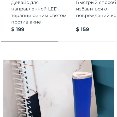
Девайс для
Быстрый способ
Ожидаемая дата доставки
Пуэрто-Рико
направленной LED-
избавиться от
11/8/26
терапии синим светом
повреждений к
Ожидаемая дата доставки
против акне
Катар
10/8/26
$ 199
$ 159
Ожидаемая дата доставки
Реюньон
14/8/26
Ожидаемая дата доставки
Румыния
9/8/26
Ожидаемая дата доставки
Россия
17/8/26
Ожидаемая дата доставки
Саудовская Аравия
10/8/26
Ожидаемая дата доставки
Сингапур
11/8/26
Ожидаемая дата доставки