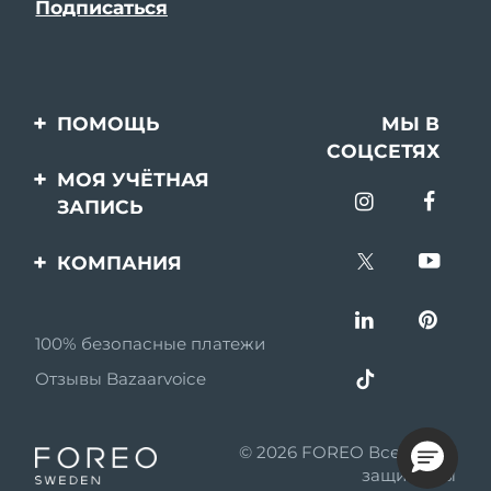
ПОМОЩЬ
МЫ В
СОЦСЕТЯХ
Свяжитесь с нами
МОЯ УЧЁТНАЯ
ЗАПИСЬ
Заказ и доставка
Регистрация продукта
Гарантия и возврат
КОМПАНИЯ
Поддержка
Вопросы и ответы
О FOREO
Информация о
100% безопасные платежи
Партнерская
батарее
программа
Отзывы Bazaarvoice
Партнерские новости
© 2026 FOREO Все права
MYSA
защищены