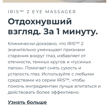
Ожидаемая дата доставки
Таиланд
IRIS™ 2 EYE MASSAGER
8/14/26
Отдохнувший
Ожидаемая дата доставки
Турция
8/11/26
взгляд. За 1 минуту.
Ожидаемая дата доставки
ОАЭ
8/11/26
Клинически доказано, что IRIS™ 2
значительно уменьшает признаки
Ожидаемая дата доставки
Великобритания
старения вокруг глаз, избавляет от
8/10/26
отечности, темных кругов и «гусиных
Соединенные
Ожидаемая дата доставки
лапок». Помогает снять сухость и
Штаты
8/11/26
усталость глаз. Используйте с любыми
средствами из серии IRIS™, чтобы
Ожидаемая дата доставки
Узбекистан
помочь ингредиентам лучше впитаться и
8/15/26
действовать более эффективно.
Ожидаемая дата доставки
Вьетнам
Узнать больше
8/16/26