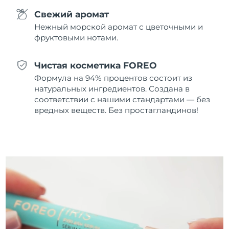
8/11/26
Свежий аромат
Ожидаемая дата доставки
Нежный морской аромат с цветочными и
Нидерланды
8/10/26
фруктовыми нотами.
Ожидаемая дата доставки
Новая Зеландия
Чистая косметика FOREO
8/10/26
Формула на 94% процентов состоит из
Ожидаемая дата доставки
натуральных ингредиентов. Создана в
Норвегия
8/10/26
соответствии с нашими стандартами — без
вредных веществ. Без простагландинов!
Ожидаемая дата доставки
Оман
8/13/26
Ожидаемая дата доставки
Филиппины
8/13/26
Ожидаемая дата доставки
Польша
8/11/26
Ожидаемая дата доставки
Португалия
8/10/26