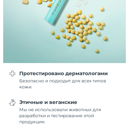
Ожидаемая дата доставки
Ливан
8/11/26
Ожидаемая дата доставки
Литва
8/10/26
Ожидаемая дата доставки
Люксембург
8/10/26
Ожидаемая дата доставки
Макао (САР)
8/12/26
Протестировано дерматологами
Ожидаемая дата доставки
Малайзия
8/13/26
Безопасно и подходит для всех типов
кожи.
Ожидаемая дата доставки
Мальта
8/10/26
Этичные и веганские
Ожидаемая дата доставки
Мы не использовали животных для
Мексика
8/14/26
разработки и тестирования этой
продукции.
Ожидаемая дата доставки
Монако