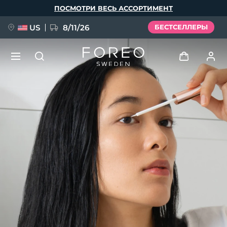
Перейти
ПОСМОТРИ ВЕСЬ АССОРТИМЕНТ
к
основному
содержанию
US
8/11/26
БЕСТСЕЛЛЕРЫ
НОВИНКА
Войти
Язык
BREAKING NEWS
Профиль пользователя
English
Deutsch
Español
Мои приборы
FAQ™ Pure Beauty-Tech Elixir
Français
Italiano
Português
Мои заказы
Polski
Svenska
Русский
Türkçe
简体中文
繁體中文
Мои адреса
issa™ Teeth Whitening Set
Мои подписки