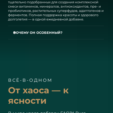
тщательно подобранных для создания комплексной
смеси витаминов, минералов, антиоксидантов, пре- и
пробиотиков, растительных суперфудов, адаптогенов и
ферментов. Полная поддержка красоты и здорового
долголетия — в одной ежедневной добавке.
ПОЧЕМУ ОН ОСОБЕННЫЙ?
FAQ™ Pure поддерживает:
✓ Иммунитет¹
✓ Защиту клеток²
✓ Здоровье кожи, волос и ногтей³
✓ Уровень энергии⁴
✓ Обмен веществ⁵
✓ Здоровую работу мозга⁶
✓ Здоровье суставов и работу мышц⁷
✓ Гормональный баланс⁸
ВСЁ-В-ОДНОМ
✓ Пищеварение⁹
✓ Уровень сахара в крови¹⁰
От хаоса — к
✓ Здоровье костей¹¹
✓ Здоровье глаз¹²
✓ Здоровье сердца¹³
ясности
✓ Здоровое кроветворение¹⁴