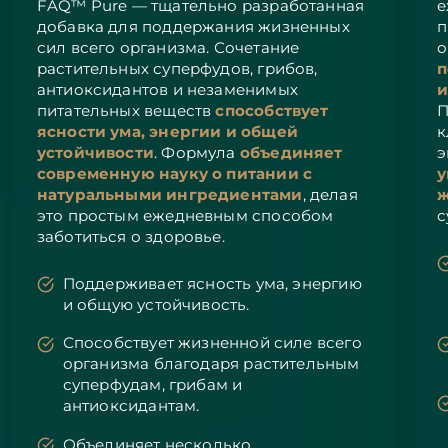
FAQ™ Pure — тщательно разработанная
е
Ожидаемая дата доставки
добавка для поддержания жизненных
п
Пуэрто-Рико
8/13/26
сил всего организма. Сочетание
о
растительных суперфудов, грибов,
п
Ожидаемая дата доставки
Катар
антиоксидантов и незаменимых
и
8/12/26
питательных веществ
способствует
П
ясности ума, энергии и общей
к
Ожидаемая дата доставки
Реюньон
устойчивости
. Формула
объединяет
э
8/16/26
современную науку о питании с
у
натуральными ингредиентами
, делая
ж
Ожидаемая дата доставки
Румыния
это простым ежедневным способом
с
8/11/26
заботиться о здоровье.
Ожидаемая дата доставки
Россия
8/19/26
Поддерживает ясность ума, энергию
и общую устойчивость.
Ожидаемая дата доставки
Саудовская Аравия
8/12/26
Способствует жизненной силе всего
организма благодаря растительным
Ожидаемая дата доставки
суперфудам, грибам и
Сингапур
8/13/26
антиоксидантам.
Ожидаемая дата доставки
Объединяет несколько