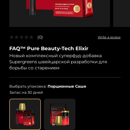
(0)
Write a review
No
rating
FAQ™ Pure Beauty-Tech Elixir
value
Same
Новый комплексный суперфуд-добавка
page
Supergreens швейцарской разработки для
link.
борьбы со старением
Выбрать упаковка:
Порционные Саше
Запас на 30 дней