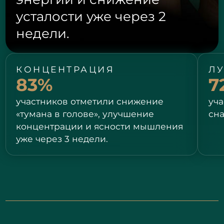
усталости уже через 2
недели.
КОНЦЕНТРАЦИЯ
Л
83%
7
участников отметили снижение
уч
«тумана в голове», улучшение
сна
концентрации и ясности мышления
уже через 3 недели.