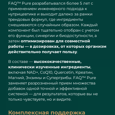
Advanced pore care essentials
For healthy hair
FAQ™ Pure разрабатывался более 5 лет с
Ожидаемая дата доставки
18% PAP
Гибралтар
Косметика
Для мужчин
8/15/26
применением инженерного подхода к
нутрицевтике и выходит далеко за рамки
Ожидаемая дата доставки
трендовых формул, где ингредиенты
Греция
8/11/26
смешиваются случайным образом. Каждый
компонент был тщательно отобран с учетом
Ожидаемая дата доставки
его функции, синергии и биодоступности, а
Гонконг (САР)
8/12/26
Купить
затем
оптимизирован для совместной
работы — в дозировках, от которых организм
Ожидаемая дата доставки
Венгрия
действительно получает пользу
.
8/11/26
FOREO APP
В составе —
высококачественные,
Ожидаемая дата доставки
клинически изученные ингредиенты
,
Исландия
8/12/26
ПОДРОБНЕЕ
включая NAD+, CoQ10, Quercetin, Креатин,
Магний, Энзимы и Супергрибы. FAQ™ Pure
Ожидаемая дата доставки
Индонезия
заменяет разрозненный прием множества
8/9/26
добавок одной точной и эффективной
системой — для результатов, которые вы не
Ожидаемая дата доставки
Ирландия
только чувствуете, но и видите.
8/11/26
Ожидаемая дата доставки
Комплексная поддержка
о-в Мэн