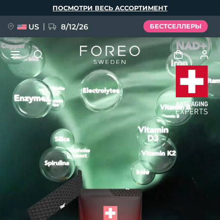
Перейти
ПОСМОТРИ ВЕСЬ АССОРТИМЕНТ
к
основному
содержанию
US
8/12/26
БЕСТСЕЛЛЕРЫ
НОВИНКА
Войти
Язык
BREAKING NEWS
Профиль пользователя
English
Deutsch
Español
Мои приборы
FAQ™ Pure Beauty-Tech Elixir
Français
Italiano
Português
Мои заказы
Polski
Svenska
Русский
Türkçe
简体中文
繁體中文
Мои адреса
issa™ Teeth Whitening Set
Мои подписки