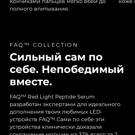
Кончиками пальцев мягко вбей до
коже 
полного впитывания.
FAQ™ COLLECTION
Сильный сам по
себе.
Непобедимый
вместе.
FAQ™ Red Light Peptide Serum
разработан экспертами для идеального
дополнения твоих любимых LED-
устройств FAQ™.
Сами по себе эти
устройства клинически доказали
сокращение морщин на 32% всего за 2