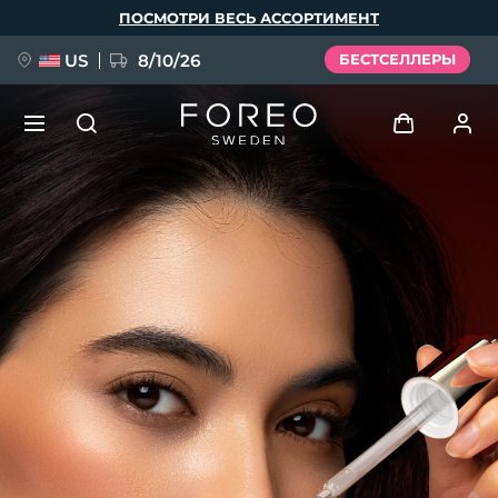
Перейти
ПОСМОТРИ ВЕСЬ АССОРТИМЕНТ
к
основному
содержанию
US
8/10/26
БЕСТСЕЛЛЕРЫ
НОВИНКА
Войти
Язык
BREAKING NEWS
Профиль пользователя
English
Deutsch
Español
Мои приборы
FAQ™ Pure Beauty-Tech Elixir
Français
Italiano
Português
Мои заказы
Polski
Svenska
Русский
Türkçe
简体中文
繁體中文
Мои адреса
issa™ Teeth Whitening Set
Мои подписки