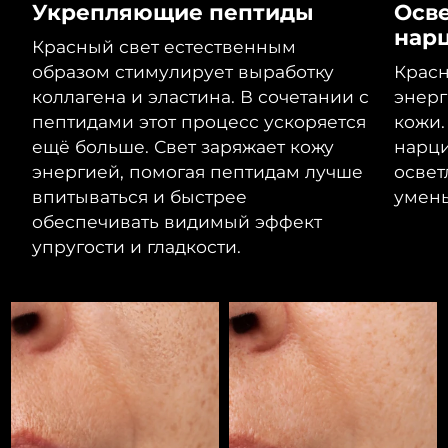
Укрепляющие пептиды
Осв
Ожидаемая дата доставки
Ливан
нар
8/10/26
Красный свет естественным
образом стимулирует выработку
Красн
Ожидаемая дата доставки
Литва
8/9/26
коллагена и эластина. В сочетании с
энерг
пептидами этот процесс ускоряется
кожи.
Ожидаемая дата доставки
Люксембург
ещё больше. Свет заряжает кожу
нарци
8/9/26
энергией, помогая пептидам лучше
освет
впитываться и быстрее
умен
Ожидаемая дата доставки
Макао (САР)
8/11/26
обеспечивать видимый эффект
упругости и гладкости.
Ожидаемая дата доставки
Малайзия
8/12/26
Ожидаемая дата доставки
Мальта
8/9/26
Ожидаемая дата доставки
Мексика
8/13/26
Ожидаемая дата доставки
Монако