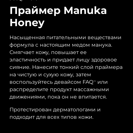
Праймер Manuka
Ожидаемая дата доставки
Таиланд
8/14/26
Honey
Ожидаемая дата доставки
Турция
8/11/26
Насыщенная питательными веществами
формула с настоящим медом манука.
Ожидаемая дата доставки
ОАЭ
8/11/26
Смягчает кожу, повышает ее
эластичность и придает лицу здоровое
Ожидаемая дата доставки
Великобритания
сияние. Нанесите тонкий слой праймера
8/10/26
на чистую и сухую кожу, затем
Соединенные
воспользуйтесь девайсом FAQ
или
Ожидаемая дата доставки
TM
Штаты
8/11/26
распределите продукт массажными
движениями, пока он не впитается.
Ожидаемая дата доставки
Узбекистан
8/15/26
Протестирован дерматологами и
подходит для всех типов кожи.
Ожидаемая дата доставки
Вьетнам
8/16/26