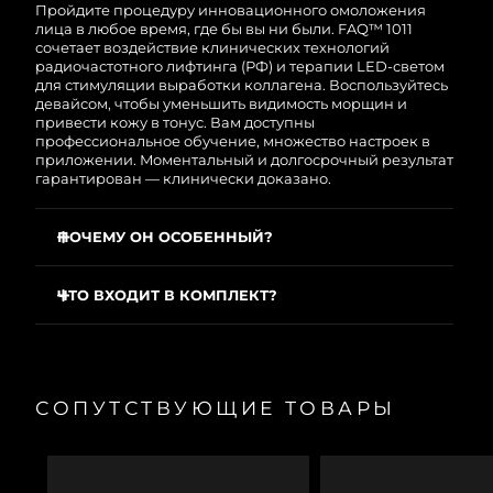
8/11/26
Это означает, что если в течение 2-х лет со дня
Пройдите процедуру инновационного омоложения
покупки с продуктом возникнут проблемы,
лица в любое время, где бы вы ни были. FAQ™ 1011
FOREO заменит его бесплатно.
сочетает воздействие клинических технологий
Ожидаемая дата доставки
Нидерланды
радиочастотного лифтинга (РФ) и терапии LED-светом
8/10/26
для стимуляции выработки коллагена. Воспользуйтесь
девайсом, чтобы уменьшить видимость морщин и
Ожидаемая дата доставки
привести кожу в тонус. Вам доступны
Новая Зеландия
8/10/26
профессиональное обучение, множество настроек в
приложении. Моментальный и долгосрочный результат
гарантирован — клинически доказано.
Ожидаемая дата доставки
Норвегия
8/10/26
ПОЧЕМУ ОН ОСОБЕННЫЙ?
Ожидаемая дата доставки
Оман
8/13/26
Уменьшает морщины на 12% и более с первого
применения
ЧТО ВХОДИТ В КОМПЛЕКТ?
Ожидаемая дата доставки
Заметно сглаживает и улучшает тон кожи с первого
Филиппины
FAQ
101
™
8/13/26
применения
Зарядный кабель USB
Повышает уровень увлажненности на 45% с первого
Ожидаемая дата доставки
применения
Подставка для девайса
Польша
8/11/26
СОПУТСТВУЮЩИЕ ТОВАРЫ
Заметно сужает поры и разглаживает кожу
Чехол для путешествий
100% пользователей отмечают — процедура
Салфетка для очищения
Ожидаемая дата доставки
Португалия
сопоставима по эффективности с клинической или
8/10/26
Краткое руководство
превосходит ее