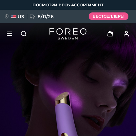
Перейти
ПОСМОТРИ ВЕСЬ АССОРТИМЕНТ
к
основному
содержанию
US
8/11/26
БЕСТСЕЛЛЕРЫ
НОВИНКА
Войти
Язык
BREAKING NEWS
Профиль пользователя
English
Deutsch
Español
Мои приборы
FAQ™ Pure Beauty-Tech Elixir
Français
Italiano
Português
Мои заказы
Polski
Svenska
Русский
Türkçe
简体中文
繁體中文
Мои адреса
issa™ Teeth Whitening Set
Мои подписки