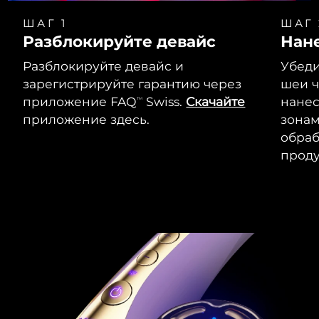
ШАГ 1
ШАГ 
Разблокируйте девайс
Нан
Разблокируйте девайс и
Убеди
зарегистрируйте гарантию через
шеи ч
приложение FAQ
Swiss.
Скачайте
нанес
TM
приложение здесь.
зонам
обраб
проду