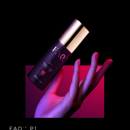
Словакия
8/10/26
Ожидаемая дата доставки
Словения
8/10/26
Южно-Африканская
Ожидаемая дата доставки
Республика
8/18/26
Ожидаемая дата доставки
Республика Корея
8/12/26
Ожидаемая дата доставки
Испания
8/10/26
Ожидаемая дата доставки
Швеция
8/10/26
Ожидаемая дата доставки
Швейцария
8/10/26
Ожидаемая дата доставки
Тайвань
8/15/26
FAQ
P1
TM