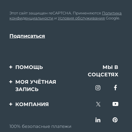
Этот сайт защищен reCAPTCHA. Применяются
Политика
конфиденциальности
и
Условия обслуживания
Google.
ПОМОЩЬ
МЫ В
СОЦСЕТЯХ
Свяжитесь с нами
МОЯ УЧЁТНАЯ
ЗАПИСЬ
Заказ и доставка
Регистрация продукта
Гарантия и возврат
КОМПАНИЯ
Поддержка
Вопросы и ответы
О FOREO
Информация о
100% безопасные платежи
Партнерская
батарее