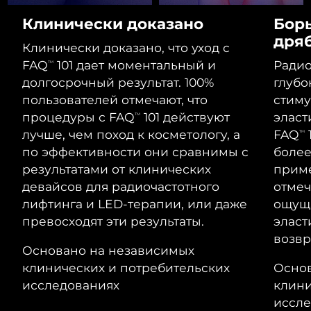
Advanced pore care essentials
For healthy hair
Ожидаемая дата доставки
18% PAP
Гибралтар
Клинически доказано
Бор
Косметика
Для мужчин
8/14/26
дря
Клинически доказано, что уход с
Ожидаемая дата доставки
Греция
8/10/26
FAQ
101 дает моментальный и
Радио
TM
долгосрочный результат. 100%
глубо
Ожидаемая дата доставки
Гонконг (САР)
пользователей отмечают, что
стиму
8/11/26
Купить
процедуры с FAQ
101 действуют
эласт
TM
лучше, чем поход к косметологу, а
FAQ
Ожидаемая дата доставки
TM
Венгрия
8/10/26
по эффективности они сравнимы с
более
FOREO APP
результатами от клинических
приме
Ожидаемая дата доставки
Исландия
девайсов для радиочастотного
отмеч
8/11/26
ПОДРОБНЕЕ
лифтинга и LED-терапии, или даже
ощуща
Ожидаемая дата доставки
превосходят эти результаты.
эласт
Индонезия
8/8/26
возвр
Основано на независимых
Ожидаемая дата доставки
Ирландия
клинических и потребительских
Основ
8/10/26
исследованиях
клини
Ожидаемая дата доставки
иссле
о-в Мэн