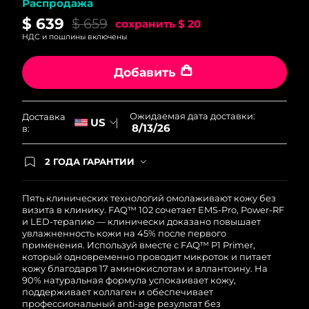
Распродажа
8/13/26
$ 639
$ 659
сохранить
$ 20
Ожидаемая дата доставки
Нидерланды
НДС и пошлины включены
8/12/26
Добавить
Ожидаемая дата доставки
Новая Зеландия
8/12/26
Ожидаемая дата доставки:
Ожидаемая дата доставки
Доставка
Норвегия
US
8/13/26
8/12/26
в:
Ожидаемая дата доставки
2 ГОДА ГАРАНТИИ
Оман
8/15/26
Заказ на сайте автоматически покрывается
полным гарантийным обслуживанием FOREO.
Это означает, что если в течение 2-х лет со дня
Пять клинических технологий омолаживают кожу без
Ожидаемая дата доставки
Филиппины
покупки с продуктом возникнут проблемы,
визита в клинику. FAQ™ 102 сочетает EMS-Pro, Power-RF
8/15/26
FOREO заменит его бесплатно.
и LED-терапию — клинически доказано повышает
увлажненность кожи на 45% после первого
Ожидаемая дата доставки
Польша
применения. Используй вместе с FAQ™ P1 Primer,
8/13/26
который одновременно проводит микроток и питает
кожу благодаря 17 аминокислотам и аллантоину. На
90% натуральная формула успокаивает кожу,
Ожидаемая дата доставки
Португалия
поддерживает коллаген и обеспечивает
8/12/26
профессиональный anti-age результат без