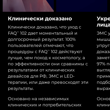
Advanced pore care essentials
For healthy hair
Ожидаемая дата доставки
18% PAP
Гибралтар
Косметика
Для мужчин
8/16/26
Клинически доказано
Укр
Ожидаемая дата доставки
Греция
8/12/26
лиц
Клинически доказано, что уход с
FAQ
102 дает моментальный и
ЭМС у
Ожидаемая дата доставки
TM
Гонконг (САР)
8/13/26
Купить
долгосрочный результат. 100%
мышцы
пользователей отмечают, что
упруг
Ожидаемая дата доставки
Венгрия
процедуры с FAQ
102 действуют
доказ
TM
8/12/26
лучше, чем поход к косметологу, а
замет
FOREO APP
Ожидаемая дата доставки
по эффективности они сравнимы с
97% п
Исландия
8/13/26
ПОДРОБНЕЕ
результатами от клинических
выгля
девайсов для РФ, ЭМС и LED-
приме
Ожидаемая дата доставки
Индонезия
8/10/26
терапии, или даже превосходят эти
подбо
результаты.
выра
Ожидаемая дата доставки
Ирландия
8/12/26
Основано на независимых
Основ
клинических и потребительских
клини
Ожидаемая дата доставки
о-в Мэн