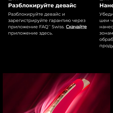
Разблокируйте девайс
Нан
Разблокируйте девайс и
Убеди
зарегистрируйте гарантию через
шеи ч
приложение FAQ
Swiss.
Скачайте
нанес
TM
приложение здесь.
зонам
обраб
проду