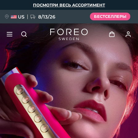
Перейти
ПОСМОТРИ ВЕСЬ АССОРТИМЕНТ
к
основному
содержанию
US
8/13/26
БЕСТСЕЛЛЕРЫ
НОВИНКА
Войти
Язык
BREAKING NEWS
Профиль пользователя
English
Deutsch
Español
Мои приборы
FAQ™ Pure Beauty-Tech Elixir
Français
Italiano
Português
Мои заказы
Polski
Svenska
Русский
Türkçe
简体中文
繁體中文
Мои адреса
issa™ Teeth Whitening Set
Мои подписки