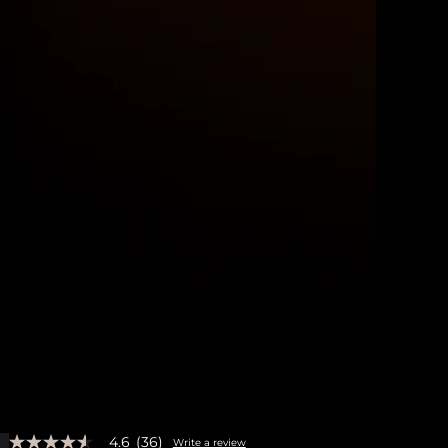
4.6
(36)
Write a review