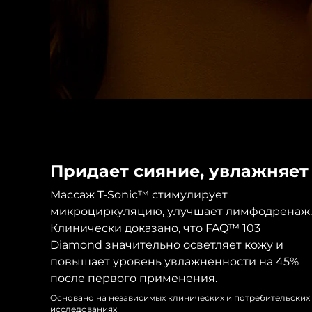
Уход KIWI™
All acne treatment devices
All revitalizing eye massagers
Serum
issa™ Teeth Whitening Gel
Advanced pore care essentials
For healthy hair
18% PAP
Косметика
Для мужчин
Купить
Придает сияние, увлажняет
Массаж T-Sonic™ стимулирует
FOREO APP
микроциркуляцию, улучшает лимфодренаж.
Клинически доказано, что FAQ™ 103
ПОДРОБНЕЕ
Diamond значительно осветляет кожу и
повышает уровень увлажненности на 45%
после первого применения.
Основано на независимых клинических и потребительских
исследованиях