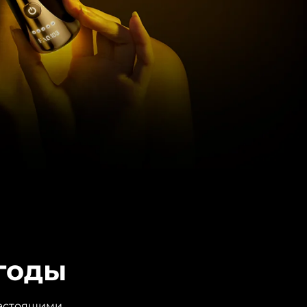
годы
настоящими