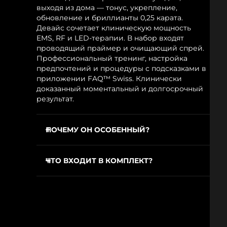
выходя из дома — тонус, укрепление,
обновление и бриллианты 0,25 карата.
Девайс сочетает клиническую мощность
EMS, RF и LED-терапии. В набор входят
проводящий праймер и очищающий спрей.
Профессиональный тренинг, настройка
предпочтений и процедуры с подсказками в
приложении FAQ™ Swiss. Клинически
доказанный моментальный и долгосрочный
результат.
ПОЧЕМУ ОН ОСОБЕННЫЙ?
Клинически доказано: уменьшает
морщины на 12% и более с первого
ЧТО ВХОДИТ В КОМПЛЕКТ?
применения
FAQ™ 103 Diamond
Клинически доказано: заметно сглаживает
и улучшает тон кожи с первого
FAQ™ P1 30 мл
применения
FAQ™ Silicone Cleaning Spray 60 мл
Клинически доказано: повышает уровень
Зарядный кабель USB