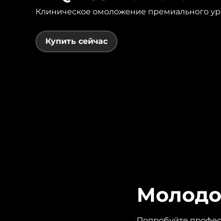
Клиническое омоложение премиального у
issa™ Teeth Whitening Set
Купить сейчас
FAQ™ Dual LED Panel
ПОДАРКИ И НАБОРЫ
Специальные
предложения
БЕСТСЕЛЛЕРЫ
Молодо
Попробуйте профес