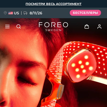
Перейти
ПОСМОТРИ ВЕСЬ АССОРТИМЕНТ
к
основному
содержанию
US
8/11/26
БЕСТСЕЛЛЕРЫ
НОВИНКА
Войти
Язык
BREAKING NEWS
Профиль пользователя
English
Deutsch
Español
Мои приборы
FAQ™ Pure Beauty-Tech Elixir
Français
Italiano
Português
Мои заказы
Polski
Svenska
Русский
Türkçe
简体中文
繁體中文
Мои адреса
issa™ Teeth Whitening Set
Мои подписки