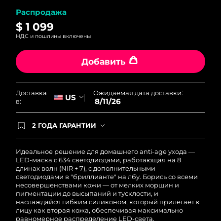
Распродажа
$ 1 099
НДС и пошлины включены
Добавить
Ожидаемая дата доставки:
Доставка
US
8/11/26
в:
2 ГОДА ГАРАНТИИ
Заказ на сайте автоматически покрывается
полным гарантийным обслуживанием FOREO.
Это означает, что если в течение 2-х лет со дня
Идеальное решение для домашнего anti-age ухода —
покупки с продуктом возникнут проблемы,
LED-маска с 634 светодиодами, работающая на 8
FOREO заменит его бесплатно.
длинах волн (NIR + 7), с дополнительными
светодиодами в "бриллианте" на лбу. Борись со всеми
несовершенствами кожи — от мелких морщин и
пигментации до высыпаний и тусклости, и
наслаждайся гибким силиконом, который прилегает к
лицу как вторая кожа, обеспечивая максимально
равномерное распределение LED-света.