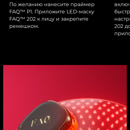
По желанию нанесите праймер
включ
FAQ™ P1. Приложите LED-маску
быст
FAQ™ 202 к лицу и закрепите
настр
ремешком.
202 д
прило