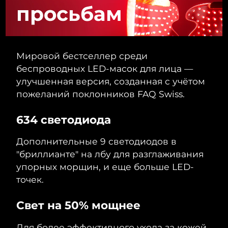
Словакия
8/10/26
просьбам
Ожидаемая дата доставки
Словения
8/10/26
Мировой бестселлер среди
Южно-Африканская
Ожидаемая дата доставки
беспроводных LED-масок для лица —
Республика
8/18/26
улучшенная версия, созданная с учётом
Ожидаемая дата доставки
пожеланий поклонников FAQ Swiss.
Республика Корея
8/12/26
634 светодиода
Ожидаемая дата доставки
Испания
8/10/26
Дополнительные 9 светодиодов в
Ожидаемая дата доставки
"бриллианте" на лбу для разглаживания
Швеция
8/10/26
упорных морщин, и еще больше LED-
точек.
Ожидаемая дата доставки
Швейцария
8/10/26
Свет на 50% мощнее
Ожидаемая дата доставки
Тайвань
8/15/26
Для более эффективного ухода за кожей