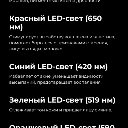
морщин, пигментных пятен и дряблости.
Ожидаемая дата доставки
Ливан
8/11/26
Красный LED-свет (650
Ожидаемая дата доставки
Литва
нм)
8/10/26
Стимулирует выработку коллагена и эластина,
Ожидаемая дата доставки
Люксембург
помогает бороться с признаками старения,
8/10/26
лицо выглядит моложе.
Ожидаемая дата доставки
Макао (САР)
8/12/26
Синий LED-свет (420 нм)
Ожидаемая дата доставки
Малайзия
Избавляет от акне, уменьшает видимости
8/13/26
высыпаний, предотвращает воспаления.
Ожидаемая дата доставки
Мальта
8/10/26
Зеленый LED-свет (519 нм)
Ожидаемая дата доставки
Сглаживает тон кожи и придает лицу сияние.
Мексика
8/14/26
Ожидаемая дата доставки
Оранжевый LED-свет (590
Монако