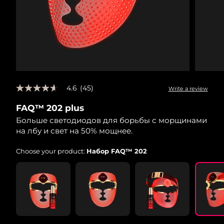
4.6
(45)
Write a review
4.6
out
FAQ™ 202 plus
of
5
Больше светодиодов для борьбы с морщинами
stars,
на лбу и свет на 50% мощнее.
average
rating
value.
Choose your product:
Набор FAQ™ 202
Read
45
Reviews.
Same
page
link.