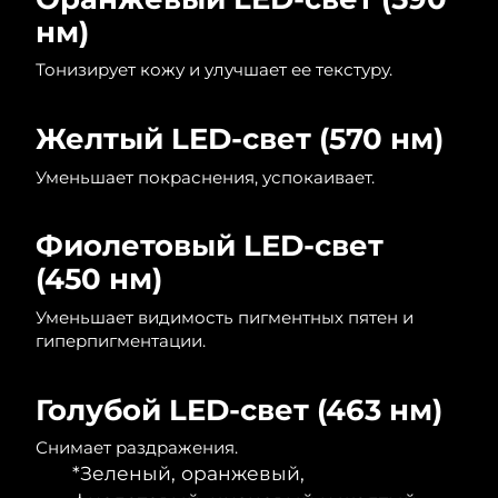
8/11/26
нм)
Ожидаемая дата доставки
Нидерланды
Тонизирует кожу и улучшает ее текстуру.
8/10/26
Ожидаемая дата доставки
Новая Зеландия
Желтый LED-свет (570 нм)
8/10/26
Уменьшает покраснения, успокаивает.
Ожидаемая дата доставки
Норвегия
8/10/26
Фиолетовый LED-свет
Ожидаемая дата доставки
Оман
(450 нм)
8/13/26
Уменьшает видимость пигментных пятен и
Ожидаемая дата доставки
Филиппины
гиперпигментации.
8/13/26
Ожидаемая дата доставки
Польша
Голубой LED-свет (463 нм)
8/11/26
Снимает раздражения.
Ожидаемая дата доставки
Португалия
*Зеленый, оранжевый,
8/10/26