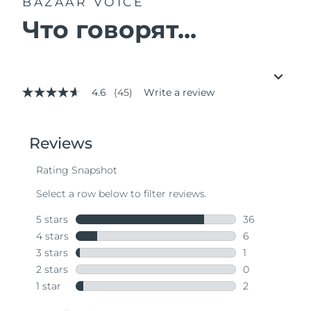
BAZAAR VOICE
Что говорят...
4.6
(45)
Write a review
4.6
out
of
5
stars,
average
rating
value.
Read
45
Reviews.
Same
page
link.