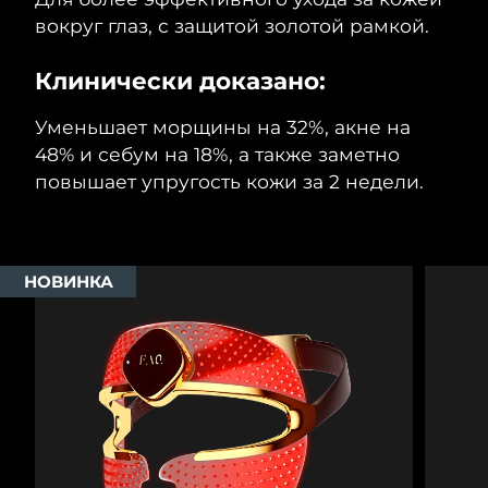
вокруг глаз, с защитой золотой рамкой.
Ожидаемая дата доставки
Таиланд
8/14/26
Клинически доказано:
Ожидаемая дата доставки
Турция
8/11/26
Уменьшает морщины на 32%, акне на
48% и себум на 18%, а также заметно
Ожидаемая дата доставки
ОАЭ
повышает упругость кожи за 2 недели.
8/11/26
Ожидаемая дата доставки
Великобритания
8/10/26
НОВИНКА
Соединенные
Ожидаемая дата доставки
Штаты
8/11/26
Ожидаемая дата доставки
Узбекистан
8/15/26
Ожидаемая дата доставки
Вьетнам
8/16/26