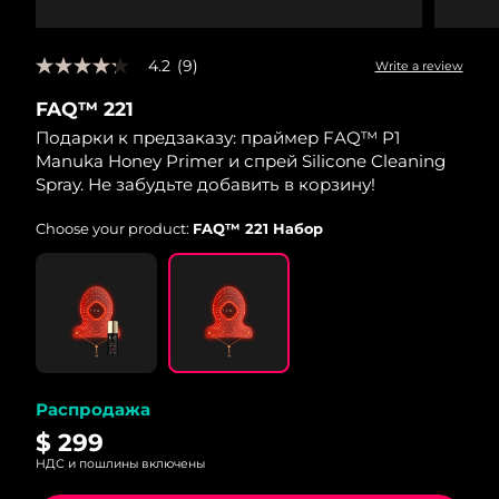
8/11/26
Ожидаемая дата доставки
Нидерланды
4.2
(9)
Write a review
4.2
8/10/26
out
FAQ™ 221
of
Ожидаемая дата доставки
5
Новая Зеландия
Подарки к предзаказу: праймер FAQ™ P1
8/10/26
stars,
Manuka Honey Primer и спрей Silicone Cleaning
average
rating
Spray. Не забудьте добавить в корзину!
Ожидаемая дата доставки
Норвегия
value.
8/10/26
Read
Choose your product:
FAQ™ 221 Набор
9
Reviews.
Ожидаемая дата доставки
Оман
Same
8/13/26
page
link.
Ожидаемая дата доставки
Филиппины
8/13/26
Ожидаемая дата доставки
Польша
8/11/26
Распродажа
$ 299
Ожидаемая дата доставки
Португалия
НДС и пошлины включены
8/10/26