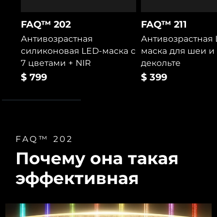
Ожидаемая дата доставки
Таиланд
FAQ™ 202
FAQ™ 211
8/14/26
Антивозрастная
Антивозрастная 
Ожидаемая дата доставки
Турция
силиконовая LED-маска с
маска для шеи и
8/11/26
7 цветами + NIR
декольте
Ожидаемая дата доставки
$ 799
$ 399
ОАЭ
8/11/26
Ожидаемая дата доставки
Великобритания
8/10/26
Соединенные
Ожидаемая дата доставки
FAQ™ 202
Штаты
8/11/26
Почему она такая
Ожидаемая дата доставки
Узбекистан
эффективная
8/15/26
Ожидаемая дата доставки
Вьетнам
8/16/26