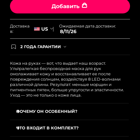
Добавить
Ожидаемая дата доставки
Пуэрто-Рико
8/12/26
Ожидаемая дата доставки
Ожидаемая дата доставки:
Доставка
Катар
US
8/11/26
8/11/26
в:
Ожидаемая дата доставки
Реюньон
2 ГОДА ГАРАНТИИ
8/15/26
Заказ на сайте автоматически покрывается
полным гарантийным обслуживанием FOREO.
Ожидаемая дата доставки
Это означает, что если в течение 2-х лет со дня
Кожа на руках — вот, что выдает наш возраст.
Румыния
8/10/26
покупки с продуктом возникнут проблемы,
Ультралегкая беспроводная маска для рук
FOREO заменит его бесплатно.
омолаживает кожу и восстанавливает ее после
повреждения солнцем, воздействуя 8 LED-волнами
Ожидаемая дата доставки
Россия
различной длины. Результат: меньше морщин и
8/18/26
пигментных пятен, больше упругости и эластичности.
Уход — это не только о коже лица.
Ожидаемая дата доставки
Саудовская Аравия
8/11/26
ПОЧЕМУ ОН ОСОБЕННЫЙ?
Ожидаемая дата доставки
Сингапур
Уменьшает морщины на 32% за 2 недели —
8/12/26
клинически доказано.
ЧТО ВХОДИТ В КОМПЛЕКТ?
Оптимальное расположение 632 источников света
Ожидаемая дата доставки
FAQ™ 221