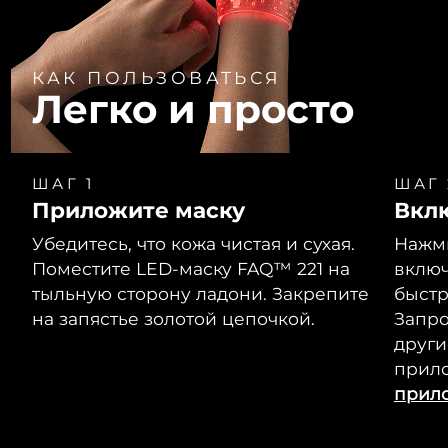
КАК ПОЛЬЗОВАТЬСЯ
Легко и просто
ШАГ 1
ШАГ 
Приложите маску
Вкл
Убедитесь, что кожа чистая и сухая.
Нажми
Поместите LED-маску FAQ™ 221 на
включ
тыльную сторону ладони. Закрепите
быстр
на запястье золотой цепочкой.
Запр
други
прил
прил