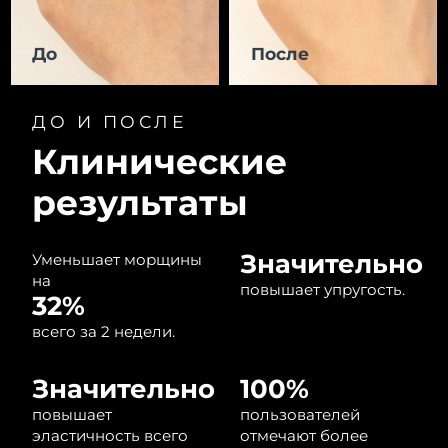
8/12/26
Ожидаемая дата доставки
До
После
Израиль
8/14/26
Ожидаемая дата доставки
Италия
ДО И ПОСЛЕ
8/10/26
Клинические
Ожидаемая дата доставки
Япония
8/13/26
результаты
Ожидаемая дата доставки
Джерси
8/15/26
Значительно
Уменьшает морщины
на
Ожидаемая дата доставки
повышает упругость.
Казахстан
32%
8/12/26
всего за 2 недели.
Ожидаемая дата доставки
Кувейт
8/10/26
Значительно
100%
Ожидаемая дата доставки
Латвия
повышает
пользователей
8/10/26
эластичность всего
отмечают более