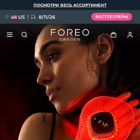
Перейти
ПОСМОТРИ ВЕСЬ АССОРТИМЕНТ
к
основному
содержанию
US
8/11/26
БЕСТСЕЛЛЕРЫ
НОВИНКА
Войти
Язык
BREAKING NEWS
Профиль пользователя
English
Deutsch
Español
Мои приборы
FAQ™ Pure Beauty-Tech Elixir
Français
Italiano
Português
Мои заказы
Polski
Svenska
Русский
Türkçe
简体中文
繁體中文
Мои адреса
issa™ Teeth Whitening Set
Мои подписки